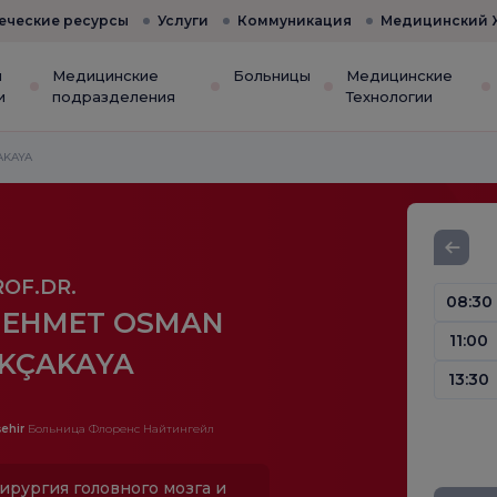
еческие ресурсы
Услуги
Коммуникация
Медицинский 
и
Медицинские
Больницы
Медицинские
и
подразделения
Технологии
AKAYA
ROF.DR.
08:30
EHMET OSMAN
11:00
KÇAKAYA
13:30
ehir
Больница Флоренс Найтингейл
ирургия головного мозга и