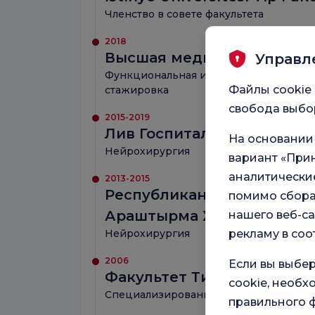
Членство в совете факультета
2018
Высшая медицинская шко
Управл
Функциональная и стереотаксическая
Файлы cookie 
стажировка
свобода выбор
2015-2019
Лив Госпиталь Улус
На основании
Нейрохирургия
вариант «Прин
аналитические
2013-2015
Республиканская партия 
помимо сбора
Араштырма Хастанеси
нашего веб-са
Нейрохирургия
рекламу в соо
2006
Если вы выбер
Факультет Типа Cerrahpaş
cookie, необ
Специализированная подготовка
правильного ф