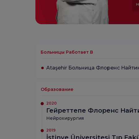
н
Больницы Работает В
Ataşehir Больница Флоренс Найти
Образование
2020
Гейреттепе Флоренс Найт
Нейрохирургия
2019
İstinye Üniversitesi Tıp Fakü