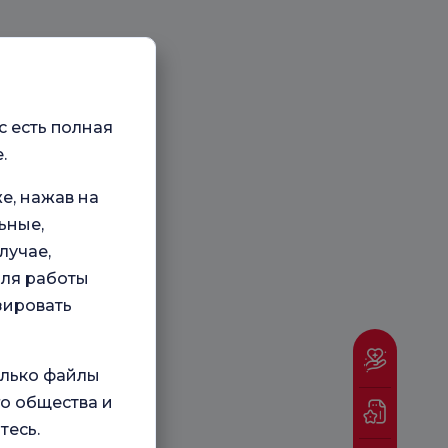
с есть полная
.
е, нажав на
ьные,
лучае,
для работы
зировать
олько файлы
о общества и
тесь.