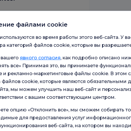
ла Ганновера
ение файлами cookie
 нейрохирургия — клиническая
используются во время работы этого веб-сайта. У ва
а категорий файлов cookie, которые вы разрешаете
 вашего
явного согласия
, как подробно описано ниж
ять все» Принимая это, вы принимаете функционал
 и рекламно-маркетинговые файлы cookie. В этом с
Таксим Эгитим и
 файлов cookie, которые являются обязательными 
йта, мы можем улучшить наш веб-сайт и персонали
тветствии с вашим соответствующим центром.
ете опцию «Отклонить все», мы сможем собирать т
a
ходимые для предоставления услуг информационног
ункционирования веб-сайта, на котором вы находи