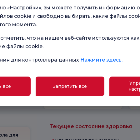
ию «Настройки», вы можете получить информацию о
йлов cookie и свободно выбирать, какие файлы cook
того момента.
отметить, что на нашем веб-сайте используются как
ие файлы cookie.
ния для контроллера данных
Нажмите здесь.
Упр
в наших
ь все
Запретить все
Общий опрос
наст
удовлетворенности
ство
Текущее состояние здоровья
ола для