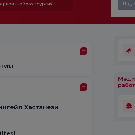
Подт
ервов (нейрохирургия)
нгейл
Меди
работ
ингейл Хастанези
ltesi