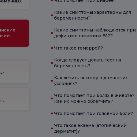
Что помогает при диарее?
ременных
Какие симптомы характерны для
беременности?
инские
Какие симптомы наблюдаются при
огии
дефиците витамина B12?
Что такое геморрой?
Когда следует делать тест на
беременность?
енс
Как лечить чесотку в домашних
условиях?
Что помогает при болях в животе?
енс
Как их можно облегчить?
Что помогает при головной боли?
Что такое экзема (атопический
дерматит)?