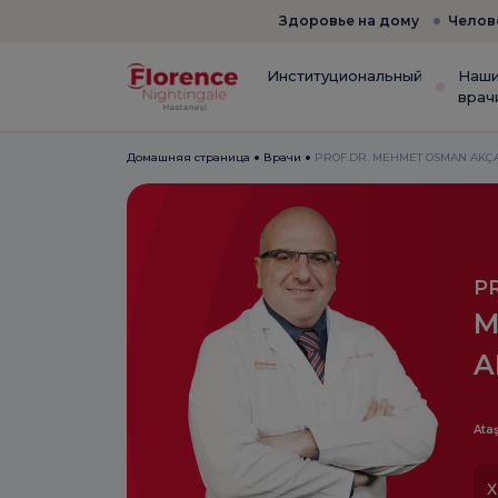
Здоровье на дому
Челов
Институциональный
Наш
врач
Домашняя страница
Врачи
PROF.DR. MEHMET OSMAN AKÇ
P
M
A
Ataş
Х