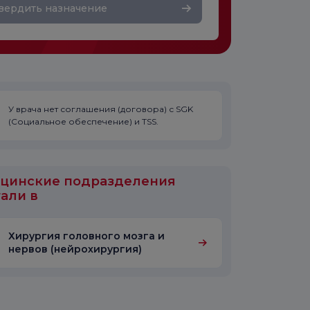
вердить назначение
У врача нет соглашения (договора) с SGK
(Социальное обеспечение) и TSS.
цинские подразделения
али в
Хирургия головного мозга и
нервов (нейрохирургия)