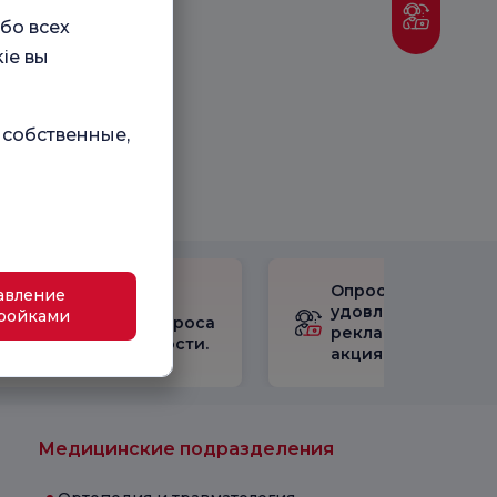
бо всех
ie вы
 собственные,
Опрос
авление
Ознакомьтесь с
удовлетворенност
ройками
результатами опроса
рекламными
удовлетворенности.
акциями
Медицинские подразделения