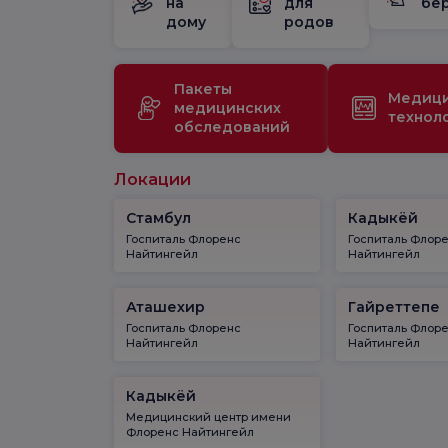
на
для
бе
дому
родов
Пакеты
Медиц
медицинских
технол
обследований
Локации
Стамбул
Кадыкёй
Госпиталь Флоренс
Госпиталь Флор
Найтингейл
Найтингейл
Аташехир
Гайреттепе
Госпиталь Флоренс
Госпиталь Флор
Найтингейл
Найтингейл
Кадыкёй
Медицинский центр имени
Флоренс Найтингейл