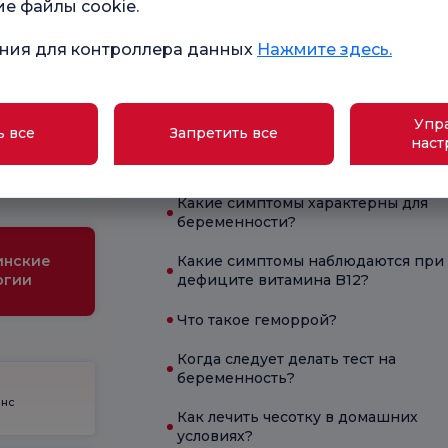
ие файлы cookie.
удовлетворенности
ство
ния для контроллера данных
Нажмите здесь.
Текущее состояние здоровья
Упр
ь все
Запретить все
наст
ола для
Что помогает при диарее?
ременных
Какие симптомы характерны для
беременности?
инские
Какие симптомы наблюдаются при
огии
дефиците витамина B12?
Что такое геморрой?
Когда следует делать тест на
беременность?
енс
Как лечить чесотку в домашних
условиях?