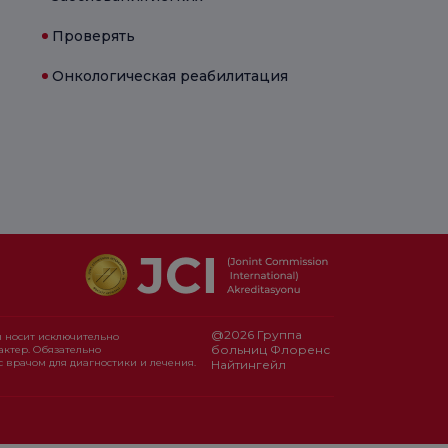
Проверять
Онкологическая реабилитация
@2026 Группа
 носит исключительно
больниц Флоренс
ктер. Обязательно
с врачом для диагностики и лечения.
Найтингейл