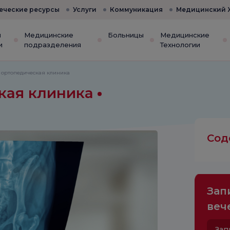
еческие ресурсы
Услуги
Коммуникация
Медицинский 
и
Медицинские
Больницы
Медицинские
и
подразделения
Технологии
 ортопедическая клиника
кая клиника
Сод
Зап
веч
Зап