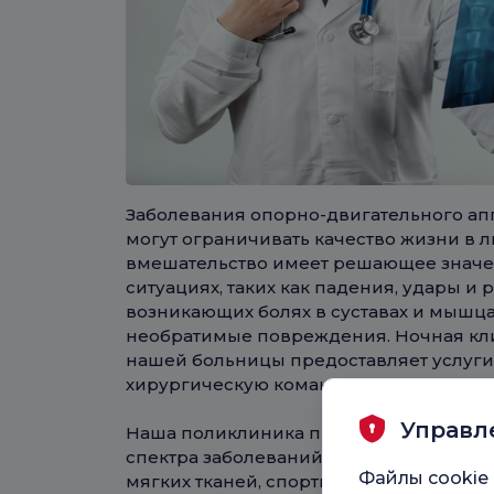
Заболевания опорно-двигательного а
могут ограничивать качество жизни в 
вмешательство имеет решающее значен
ситуациях, таких как падения, удары и 
возникающих болях в суставах и мышца
необратимые повреждения. Ночная кл
нашей больницы предоставляет услуги
хирургическую команду и современну
Управл
Наша поликлиника предоставляет про
спектра заболеваний, от подозрения н
Файлы cookie 
мягких тканей, спортивных травм и сил