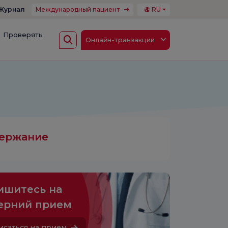
Журнал
Международный пациент
RU
Проверять
Онлайн-транзакции
ержание
ишитесь на
ерний прием
исаться на прием