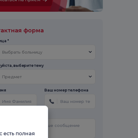
тактная форма
ца *
Выбрать больницу
йста, выберите тему
Предмет
имя
Ваш номер телефона
ение
с есть полная