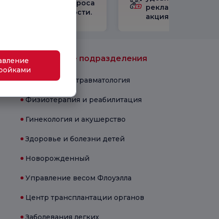
результатами опроса
рекламными
удовлетворенности.
акциями
Медицинские подразделения
авление
ройками
Ортопедия и травматология
Физиотерапия и реабилитация
Гинекология и акушерство
Здоровье и болезни детей
Новорожденный
Управление весом Флоуэлла
Центр трансплантации органов
Заболевания легких