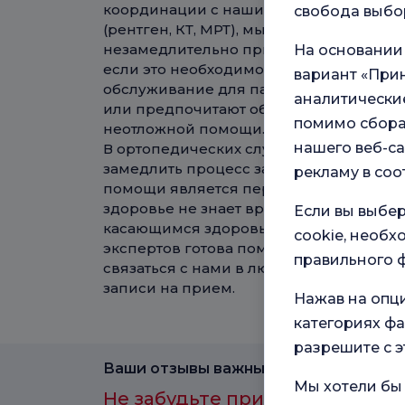
координации с нашими современными
свобода выбор
(рентген, КТ, МРТ), мы ускоряем проце
незамедлительно принимать решения 
На основании
если это необходимо. Мы обеспечива
вариант «Прин
обслуживание для пациентов, которые 
аналитические
или предпочитают обратиться к специа
помимо сбора
неотложной помощи.
нашего веб-са
В ортопедических случаях, когда ожид
замедлить процесс заживления, немед
рекламу в соо
помощи является первым шагом к усп
здоровье не знает времени и рабочих ч
Если вы выбер
касающимся здоровья опорно-двигател
cookie, необ
экспертов готова помочь вам в нашей 
правильного ф
связаться с нами в любое время для 
записи на прием.
Нажав на опц
категориях фа
разрешите с э
Ваши отзывы важны для нас.
Мы хотели бы 
Не забудьте принять участие 