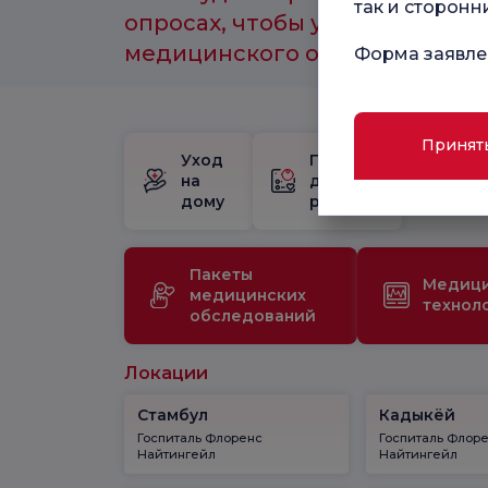
так и сторонн
опросах, чтобы улучшить каче
медицинского обслуживания.
Форма заявле
Принят
Уход
Пакет
Шк
на
для
бе
дому
родов
Пакеты
Медиц
медицинских
технол
обследований
Локации
Стамбул
Кадыкёй
Госпиталь Флоренс
Госпиталь Флор
Найтингейл
Найтингейл