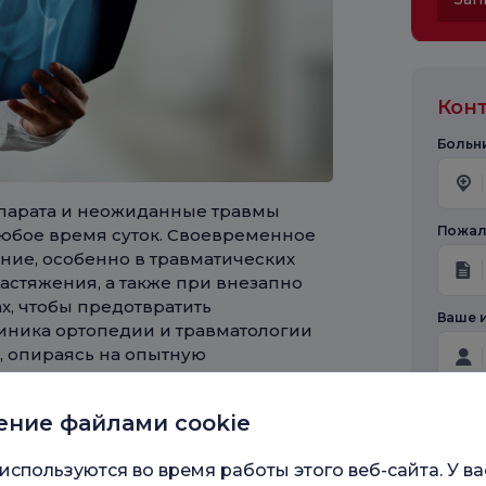
Кон
Больни
ппарата и неожиданные травмы
Пожалу
любое время суток. Своевременное
ие, особенно в травматических
растяжения, а также при внезапно
х, чтобы предотвратить
Ваше 
иника ортопедии и травматологии
, опираясь на опытную
ю медицинскую инфраструктуру.
Сообщ
ение файлами cookie
фессиональную оценку широкого
а переломы и вывихи до травм
используются во время работы этого веб-сайта. У ва
ьных болей в спине и шее. Работая в