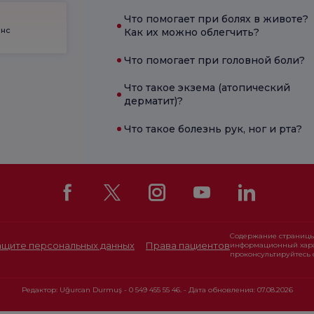
Что помогает при болях в животе?
енс
Как их можно облегчить?
Что помогает при головной боли?
Что такое экзема (атопический
дерматит)?
Что такое болезнь рук, ног и рта?
Содержание страницы
защите персональных данных
Права пациентов
информационный хара
проконсультируйтесь 
Редактор: Uğurcan Durmuş - 0 549 455 55 46. - Дата обновления: 07.08.2026