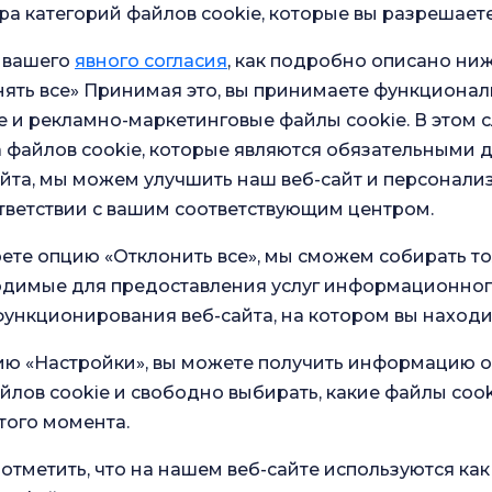
 средствами визуализации
а категорий файлов cookie, которые вы разрешаете
Под
сс диагностики и можем
пер
о хирургическом вмешательстве,
 вашего
явного согласия
, как подробно описано ниж
про
ем высококачественное медицинское
ять все» Принимая это, вы принимаете функционал
Мои
исп
не могут пройти осмотр в часы пик
 и рекламно-маркетинговые файлы cookie. В этом с
инф
листу напрямую, а не в отделение
осн
 файлов cookie, которые являются обязательными 
для
йта, мы можем улучшить наш веб-сайт и персонали
ание может усилить боль или
Я д
отп
ленный доступ к экспертной
тветствии с вашим соответствующим центром.
(зв
инф
ешной реабилитации. Ваше
мар
асов. По всем вопросам,
ете опцию «Отклонить все», мы сможем собирать т
про
ьного аппарата, наша команда
ходимые для предоставления услуг информационног
ночной клинике. Вы можете
ункционирования веб-сайта, на котором вы находи
получения подробной информации и
ию «Настройки», вы можете получить информацию о
йлов cookie и свободно выбирать, какие файлы cook
того момента.
отметить, что на нашем веб-сайте используются как
в наших
Общий опрос