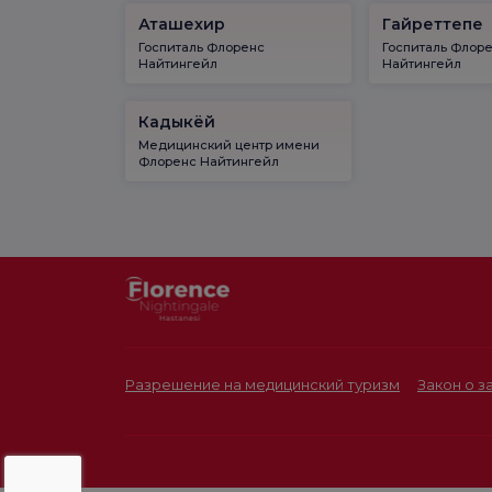
Аташехир
Гайреттепе
Госпиталь Флоренс
Госпиталь Флор
Найтингейл
Найтингейл
Кадыкёй
Медицинский центр имени
Флоренс Найтингейл
Разрешение на медицинский туризм
Закон о 