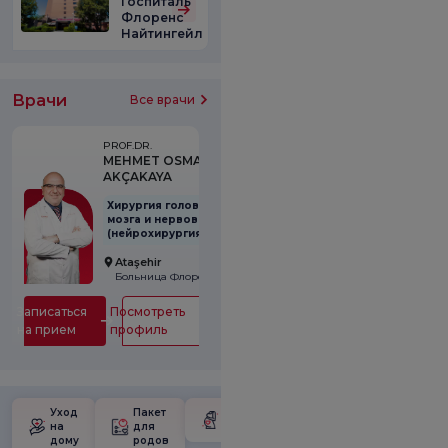
Госпиталь
Флоренс
Найтингейл
Врачи
Все врачи
PROF.DR.
MEHMET OSMAN
AKÇAKAYA
Хирургия головного
мозга и нервов
(нейрохирургия)
Ataşehir
Больница Флоренс Найтингейл
Записаться
Посмотреть
на прием
профиль
Уход
Пакет
Школа для
на
для
беременных
дому
родов