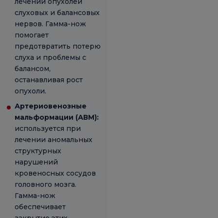
лечении опухолей
слуховых и балансовых
нервов. Гамма-нож
помогает
предотвратить потерю
слуха и проблемы с
балансом,
останавливая рост
опухоли.
Артериовенозные
мальформации (АВМ):
используется при
лечении аномальных
структурных
нарушений
кровеносных сосудов
головного мозга.
Гамма-нож
обеспечивает
закрытие этих