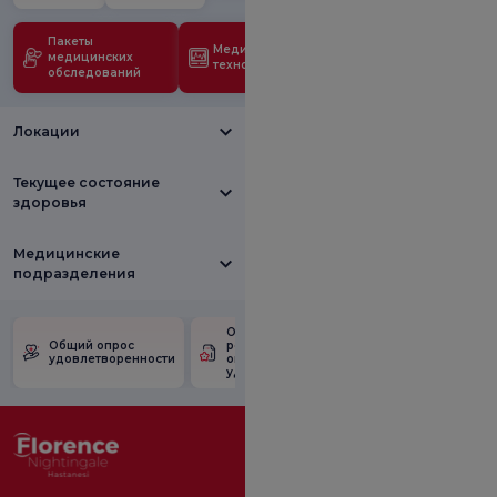
Пакеты
Медицинские
медицинских
технологии
обследований
Локации
Текущее состояние
здоровья
Медицинские
подразделения
Ознакомьтесь с
Опрос
Общий опрос
результатами
удовлетворен
удовлетворенности
опроса
рекламными
удовлетворенности.
акциями