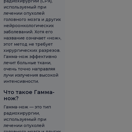
радиохирургии (СРХ),
используемый при
лечении опухолей
головного мозга и других
нейроонкологических
заболеваний. Хотя его
название означает «нож»,
этот метод не требует
хирургических разрезов.
Гамма-нож эффективно
лечит больные ткани,
очень точно направляя
лучи излучения высокой
интенсивности.
Что такое Гамма-
нож?
Гамма-нож — это тип
радиохирургии,
используемый при
лечении опухолей
головного мозга и других