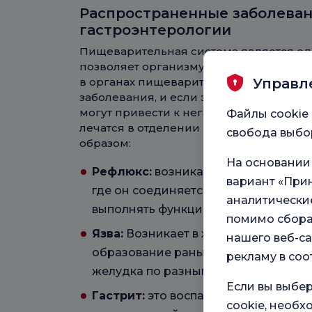
Распространенные заболеван
гастроэнтерологии
Пищеварительная система является од
позволяет организму использовать эне
Управл
в органах пищеварительной системы м
заболевания, и если эти заболевания н
могут привести к негативным результа
Файлы cookie 
лечатся в отделении гастроэнтеролог
свобода выбор
образом:
На основании
Рефлюкс:
возникает, когда мышечны
вариант «Прин
где он соединяется с желудком, ста
аналитические
выполнять функцию клапана.
помимо сбора
Язва:
Возникает в желудке или двен
нашего веб-са
образование раны из-за потери цел
рекламу в соо
желудка по разным причинам.
Если вы выбер
Гастрит:
это воспаление слизистой
cookie, необ