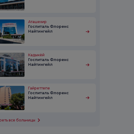
Аташехир
Госпиталь Флоренс
Найтингейл
Кадыкёй
Госпиталь Флоренс
Найтингейл
Гайреттепе
Госпиталь Флоренс
Найтингейл
реть все больницы