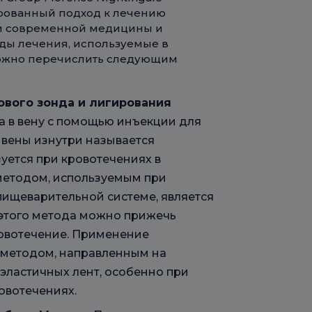
ированный подход к лечению
ти современной медицины и
ды лечения, используемые в
можно перечислить следующим
ового зонда и лигирования
а в вену с помощью инъекции для
 вены изнутри называется
уется при кровотечениях в
методом, используемым при
пищеварительной системе, является
 этого метода можно прижечь
ровотечение. Применение
 методом, направленным на
эластичных лент, особенно при
овотечениях.