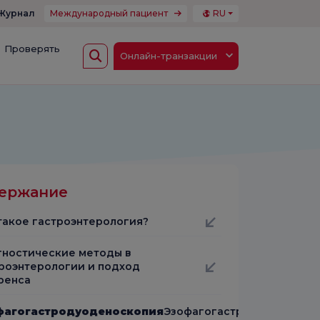
Журнал
Международный пациент
RU
Проверять
Онлайн-транзакции
ержание
такое гастроэнтерология?
ностические методы в
роэнтерологии и подход
ренса
фагогастродуоденоскопия
Эзофагогастродуоденоско