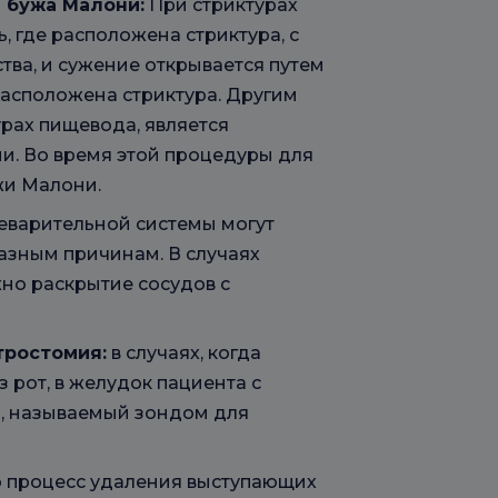
 бужа Малони:
При стриктурах
, где расположена стриктура, с
ва, и сужение открывается путем
расположена стриктура. Другим
рах пищевода, является
. Во время этой процедуры для
жи Малони.
еварительной системы могут
разным причинам. В случаях
жно раскрытие сосудов с
тростомия:
в случаях, когда
 рот, в желудок пациента с
, называемый зондом для
 процесс удаления выступающих