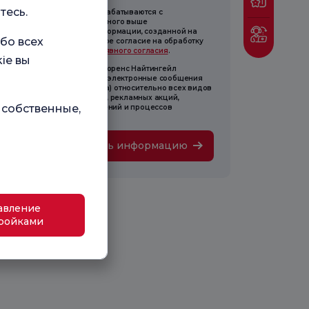
тесь.
 персональные данные обрабатываются с
ользованием предоставленного выше
ормационного текста и информации, созданной на
бо всех
ове этого текста. Я даю явное согласие на обработку
 целей, указанных в
Тексте явного согласия
.
ie вы
аю согласие на то, чтобы Флоренс Найтингейл
равляла мне коммерческие электронные сообщения
онок, SMS, электронная почта) относительно всех видов
ормации, опросов, рекламы, рекламных акций,
 собственные,
кетинга, открытий, приглашений и процессов
ведения мероприятий.
Получить информацию
авление
ройками