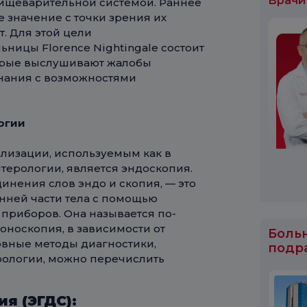
Врачи
пищеварительной системой. Раннее
 значение с точки зрения их
т. Для этой цели
ьницы Florence Nightingale состоит
торые выслушивают жалобы
знания с возможностями
огии
лизации, используемым как в
нтерологии, является эндоскопия.
инения слов эндо и скопия, — это
нней части тела с помощью
приборов. Она называется по-
оноскопия, в зависимости от
Боль
новные методы диагностики,
подр
рологии, можно перечислить
я (ЭГДС):