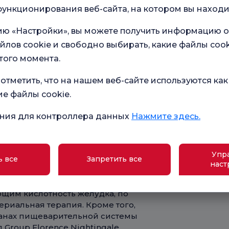
.
ункционирования веб-сайта, на котором вы находи
Мои
исп
 H. pylori, которая не лечится на
инф
ию «Настройки», вы можете получить информацию о
осн
Это тип рака, который
для
йлов cookie и свободно выбирать, какие файлы cook
тро метастазировать.
Я д
того момента.
отп
ак, который возникает в отделах
(зв
инф
 и прямой кишкой.
отметить, что на нашем веб-сайте используются как
мар
про
ие файлы cookie.
структуры печени и образование
ского заболевания печени.
ния для контроллера данных
Нажмите здесь.
ерологии и подход
Упр
ь все
Запретить все
ольниц Florence Nightingale
наст
ы лечатся врачами-специалистами в
, таких как рефлюкс, гастрит и язва,
ющим кислотность желудка, по
риальная терапия. Кроме того,
ганах пищеварительной системы
Group Florence Nightingale