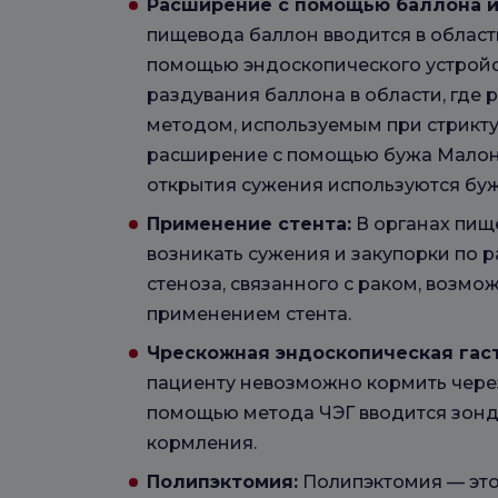
Расширение с помощью баллона и
пищевода баллон вводится в область
помощью эндоскопического устройст
раздувания баллона в области, где 
методом, используемым при стрикту
расширение с помощью бужа Малони
открытия сужения используются бу
Применение стента:
В органах пищ
возникать сужения и закупорки по 
стеноза, связанного с раком, возмо
применением стента.
Чрескожная эндоскопическая гас
пациенту невозможно кормить через
помощью метода ЧЭГ вводится зонд
кормления.
Полипэктомия:
Полипэктомия — это