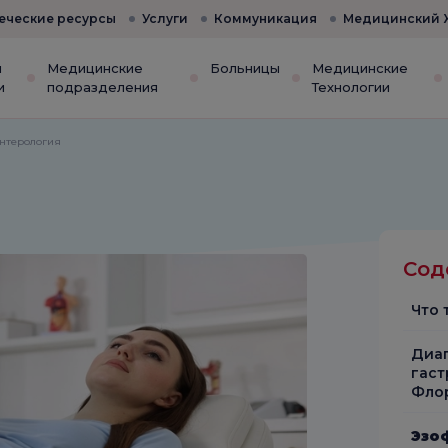
еческие ресурсы
Услуги
Коммуникация
Медицинский 
и
Медицинские
Больницы
Медицинские
и
подразделения
Технологии
энтерология
Сод
Что 
Диаг
гаст
Фло
Эзо