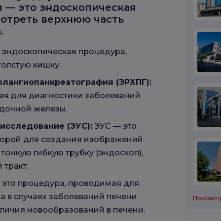
 — это эндоскопическая
отреть верхнюю часть
.
 эндоскопическая процедура,
олстую кишку.
олангиопанкреатография (ЭРХПГ):
ая для диагностики заболеваний
удочной железы.
исследование (ЭУС):
ЭУС — это
торой для создания изображений
тонкую гибкую трубку (эндоскоп),
 тракт.
 это процедура, проводимая для
а в случаях заболеваний печени
Просмот
аличия новообразований в печени.