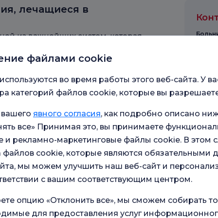
ия, лечащиеся в
Кон
Больни
ной из важнейших систем, которая
ргию, получаемую из пищи. Иногда
ение файлами cookie
огут возникать различные
е лечить на ранней стадии, они
Пожалу
там. Основные заболевания, которые
используются во время работы этого веб-сайта. У ва
ии, можно перечислить следующим
а категорий файлов cookie, которые вы разрешаете
Ваше 
 вашего
явного согласия
, как подробно описано ниж
й слой в нижней части пищевода,
ять все» Принимая это, вы принимаете функционал
новится толстым и не может
 и рекламно-маркетинговые файлы cookie. В этом с
Сообщ
 файлов cookie, которые являются обязательными 
адцатиперстной кишке. Это
йта, мы можем улучшить наш веб-сайт и персонали
остности слизистой оболочки
тветствии с вашим соответствующим центром.
ете опцию «Отклонить все», мы сможем собирать т
Под
 оболочки желудка, расположенной
пер
ходимые для предоставления услуг информационног
про