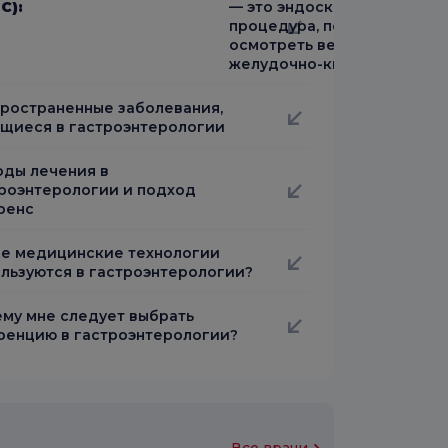
С):
— это эндоскопическая
процедура, позволяющая
осмотреть верхнюю часть
желудочно-кишечного трак
ространенные заболевания,
щиеся в гастроэнтерологии
ды лечения в
роэнтерологии и подход
ренс
е медицинские технологии
льзуются в гастроэнтерологии?
му мне следует выбрать
енцию в гастроэнтерологии?