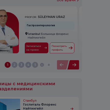
Все врачи
SÜLEYMAN URAZ
PROF.DR.
Гастроэнтерология
İstanbul
Больница Флоренс
Найтингейл
Записаться
Посмотреть
на прием
профиль
1
2
3
4
5
6
7
ницы с медицинскими
азделениями
Стамбул
Госпиталь Флоренс
Найтингейл