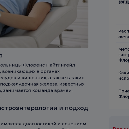
(ЭГД
Расп
леча
Мето
гаст
?
Фло
 больницы Флоренс Найтингейл
, возникающих в органах
Каки
лудок и кишечник, а также в таких
испо
и поджелудочная железа, известных
 занимается команда врачей,
Поче
.
Флор
астроэнтерологии и подход
нимаются диагностикой и лечением