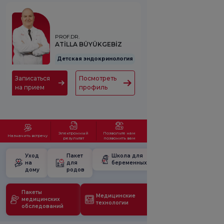
PROF.DR.
ATİLLA BÜYÜKGEBİZ
Детская эндокринология
Записаться
Посмотреть
на прием
профиль
Электронный
Позвольте нам
Назначить встречу
результат
позвонить вам
Уход
Пакет
Школа для
на
для
беременных
дому
родов
Пакеты
Медицинские
медицинских
технологии
обследований