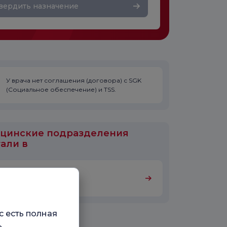
вердить назначение
У врача нет соглашения (договора) с SGK
(Социальное обеспечение) и TSS.
цинские подразделения
али в
Кардиология
с есть полная