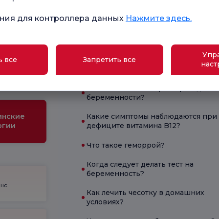
ния для контроллера данных
Нажмите здесь.
Текущее состояние здоровья
Упр
ь все
Запретить все
ола для
наст
Что помогает при диарее?
ременных
Какие симптомы характерны для
беременности?
инские
Какие симптомы наблюдаются при
огии
дефиците витамина B12?
Что такое геморрой?
Когда следует делать тест на
беременность?
енс
Как лечить чесотку в домашних
условиях?