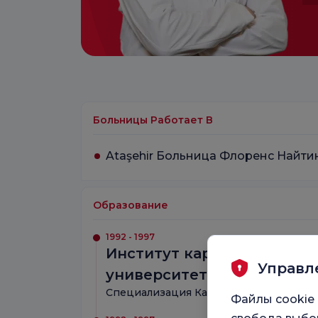
Больницы Работает В
Ataşehir Больница Флоренс Найти
Образование
1992 - 1997
Институт кардиологии Ст
Управл
университета
Специализация Кардиология
Файлы cookie 