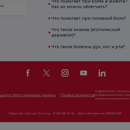
Что помогает при болях в животе?
енс
Как их можно облегчить?
Что помогает при головной боли?
Что такое экзема (атопический
дерматит)?
Что такое болезнь рук, ног и рта?
Содержание страницы
защите персональных данных
Права пациентов
информационный хара
проконсультируйтесь 
Редактор: Uğurcan Durmuş - 0 549 455 55 46. - Дата обновления: 09.08.2026