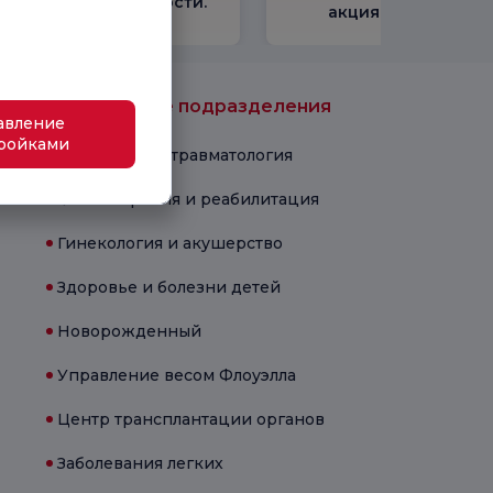
удовлетворенности.
акциями
Медицинские подразделения
авление
ройками
Ортопедия и травматология
Физиотерапия и реабилитация
Гинекология и акушерство
Здоровье и болезни детей
Новорожденный
Управление весом Флоуэлла
Центр трансплантации органов
Заболевания легких