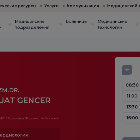
еческие ресурсы
Услуги
Коммуникация
Медицинский 
и
Медицинские
Больницы
Медицинские
и
подразделения
Технологии
08:30
ZM.DR.
11:00
UAT GENCER
13:30
16:00
ehir
Больница Флоренс Найтингейл
ардиология