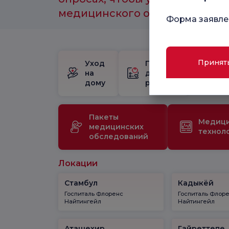
медицинского обслуживания.
Форма заявле
Принят
Уход
Пакет
Шк
на
для
бе
дому
родов
Пакеты
Медиц
медицинских
технол
обследований
Локации
Стамбул
Кадыкёй
Госпиталь Флоренс
Госпиталь Флор
Найтингейл
Найтингейл
Аташехир
Гайреттепе