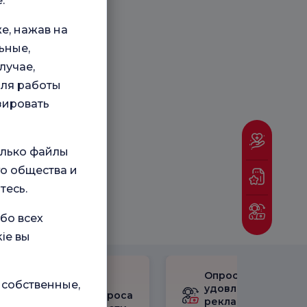
.
е, нажав на
ьные,
лучае,
для работы
зировать
олько файлы
о общества и
тесь.
бо всех
ie вы
Опрос
Ознакомьтесь с
 собственные,
удовлетворенност
результатами опроса
рекламными