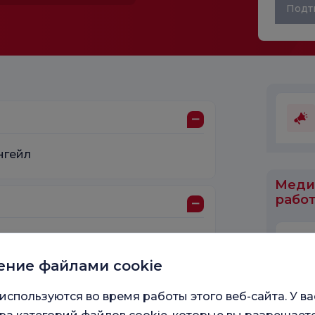
Подт
нгейл
Меди
работ
амбульского
ение файлами cookie
используются во время работы этого веб-сайта. У ва