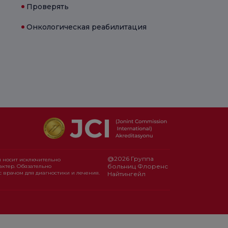
Проверять
Онкологическая реабилитация
@2026 Группа
 носит исключительно
больниц Флоренс
ктер. Обязательно
с врачом для диагностики и лечения.
Найтингейл