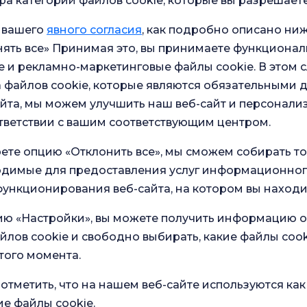
а категорий файлов cookie, которые вы разрешаете
амбульского
 вашего
явного согласия
, как подробно описано ниж
ять все» Принимая это, вы принимаете функционал
 и рекламно-маркетинговые файлы cookie. В этом с
 файлов cookie, которые являются обязательными 
тамбульского
йта, мы можем улучшить наш веб-сайт и персонали
ша
тветствии с вашим соответствующим центром.
ете опцию «Отклонить все», мы сможем собирать т
ходимые для предоставления услуг информационног
ункционирования веб-сайта, на котором вы находи
ию «Настройки», вы можете получить информацию о
йлов cookie и свободно выбирать, какие файлы cook
того момента.
в наших
отметить, что на нашем веб-сайте используются как
Общий опрос
удовлетворенности
ие файлы cookie.
ство