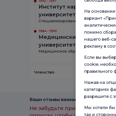
свобода выбор
1992 - 1997
Институт кардиологии Ст
На основании
университета
вариант «Прин
Специализированная подготовка
аналитические
1984 - 1990
помимо сбора
Медицинский факультет С
нашего веб-са
университета Джеррахпа
рекламу в соо
Медицинское образование
Если вы выбер
cookie, необ
правильного ф
Членство
Нажав на опц
категориях фа
разрешите с э
Ваши отзывы важны для нас.
Не забудьте принять участие 
Мы хотели бы 
так и сторонн
опросах, чтобы улучшить каче