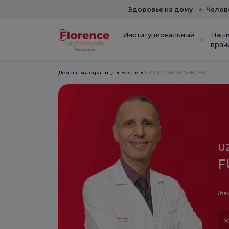
Здоровье на дому
Челов
Институциональный
Наш
врач
Домашняя страница
Врачи
UZM.DR. FUAT GENCER
U
F
Ataş
К