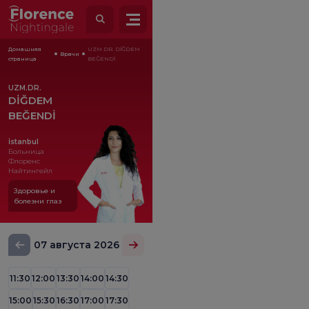
Домашняя
UZM.DR. DİĞDEM
Врачи
страница
BEĞENDİ
UZM.DR.
DİĞDEM
BEĞENDİ
İstanbul
Больница
Флоренс
Найтингейл
Здоровье и
болезни глаз
07 августа 2026
11:30
12:00
13:30
14:00
14:30
15:00
15:30
16:30
17:00
17:30