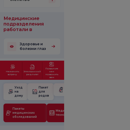
Медицинские
подразделения
работали в
Здоровье и
болезни глаз
Позвольте
Назначить
Электронный
нам
встречу
результат
позвонить
вам
Уход
Пакет
Школа для
на
для
беременных
дому
родов
Пакеты
Медицинские
медицинских
технологии
обследований