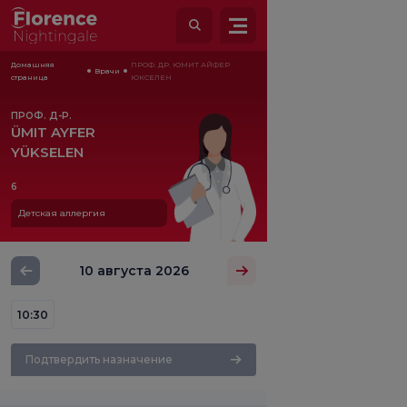
Домашняя
ПРОФ. ДР. ЮМИТ АЙФЕР
Врачи
страница
ЮКСЕЛЕН
ПРОФ. Д-Р.
ÜMIT AYFER
YÜKSELEN
6
Детская аллергия
10 августа 2026
10:30
Подтвердить назначение