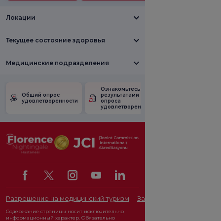
Локации
Текущее состояние здоровья
Медицинские подразделения
Ознакомьтесь с
Опрос
Общий опрос
результатами
удовлетворен
удовлетворенности
опроса
рекламными
удовлетворенности.
акциями
Разрешение на медицинский туризм
Закон о защите персона
Содержание страницы носит исключительно
информационный характер. Обязательно