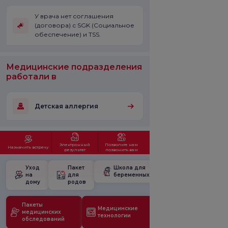
У врача нет соглашения
(договора) с SGK (Социальное
обеспечение) и TSS.
Медицинские подразделения
работали в
Детская аллергия
Электронный
Позвольте нам
Назначить встречу
результат
позвонить вам
Уход
Пакет
Школа для
на
для
беременных
дому
родов
Пакеты
Медицинские
медицинских
технологии
обследований