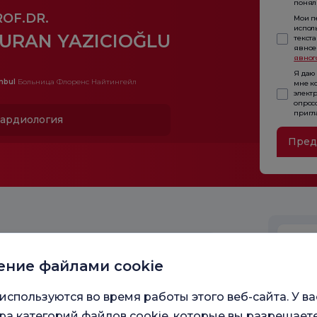
понял 
ROF.DR.
Мои п
испол
URAN YAZICIOĞLU
текста
явное
явног
Я даю
nbul
Больница Флоренс Найтингейл
мне к
элект
опрос
пригл
ардиология
Пред
ение файлами cookie
используются во время работы этого веб-сайта. У ва
а категорий файлов cookie, которые вы разрешаете