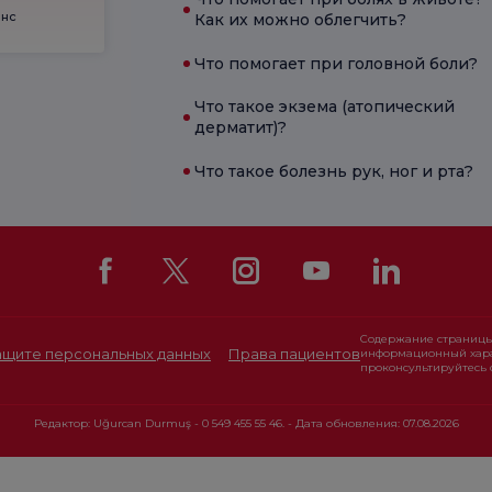
енс
Как их можно облегчить?
Что помогает при головной боли?
Что такое экзема (атопический
дерматит)?
Что такое болезнь рук, ног и рта?
Содержание страницы
защите персональных данных
Права пациентов
информационный хара
проконсультируйтесь 
Редактор: Uğurcan Durmuş - 0 549 455 55 46. - Дата обновления: 07.08.2026