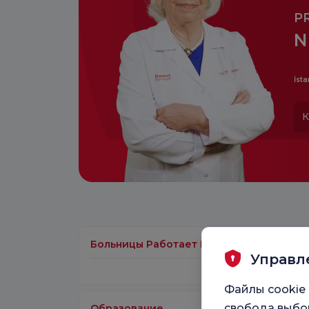
P
N
İsta
К
Больницы Работает В
Управл
Файлы cookie 
свобода выбор
Образование