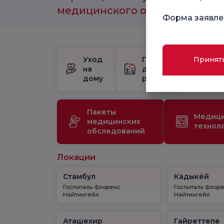
медицинского обслуживания.
Форма заявле
Уход
Пакет
Шк
Принят
на
для
бе
дому
родов
Пакеты
Медиц
медицинских
технол
обследований
Локации
Стамбул
Кадыкёй
Госпиталь Флоренс
Госпиталь Флор
Найтингейл
Найтингейл
Аташехир
Гайреттепе