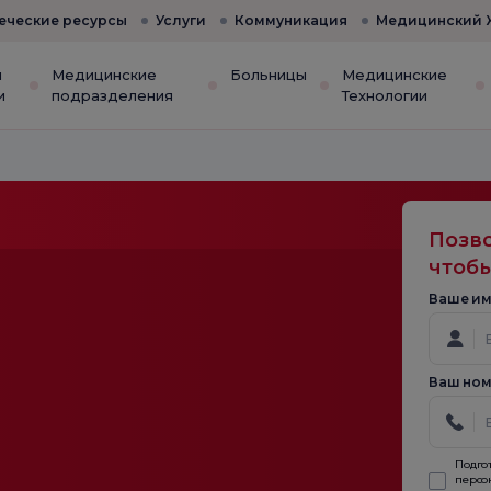
еческие ресурсы
Услуги
Коммуникация
Медицинский 
и
Медицинские
Больницы
Медицинские
и
подразделения
Технологии
Позво
чтобы
Ваше им
Ваш ном
Подго
персо