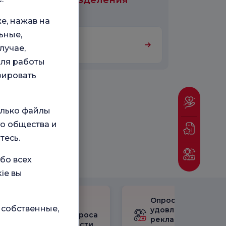
цинские подразделения
али в
е, нажав на
ьные,
Кардиология
лучае,
для работы
зировать
олько файлы
о общества и
тесь.
бо всех
ie вы
Опрос
Ознакомьтесь с
 собственные,
удовлетворенност
результатами опроса
рекламными
удовлетворенности.