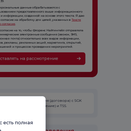
39.
ерсональные данные обрабатываются с
ьзованием предоставленного выше информационного
 и информации, созданной на основе этого текста. Я даю
 согласие на обработку для целей, указанных в
Тексте
о согласия
.
 согласие на то, чтобы Флоренс Найтингейл отправляла
оммерческие электронные сообщения (звонок, SMS,
ронная почта) относительно всех видов информации,
ов, рекламы, рекламных акций, маркетинга, открытий,
ашений и процессов проведения мероприятий.
ставлять на рассмотрение
У врача нет соглашения (договора) с SGK
(Социальное обеспечение) и TSS.
с есть полная
.