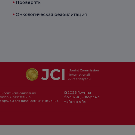
Проверять
Онкологическая реабилитация
@2026 Группа
 носит исключительно
больниц Флоренс
ктер. Обязательно
с врачом для диагностики и лечения.
Найтингейл