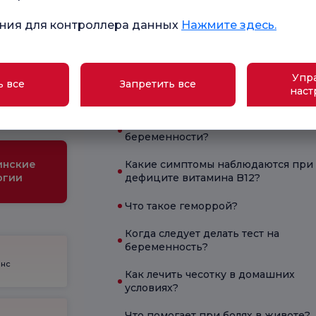
ния для контроллера данных
Нажмите здесь.
Текущее состояние здоровья
Упр
ола для
ь все
Запретить все
наст
Что помогает при диарее?
ременных
Какие симптомы характерны для
беременности?
инские
Какие симптомы наблюдаются при
огии
дефиците витамина B12?
Что такое геморрой?
Когда следует делать тест на
беременность?
енс
Как лечить чесотку в домашних
условиях?
Что помогает при болях в животе?