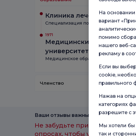
На основании
Клиника лечения Хасеки
вариант «Прин
Специализация по кардиологии внутр
аналитические
1971
помимо сбора
Медицинский факультет С
нашего веб-са
университета Джеррахпа
рекламу в соо
Медицинское образование
Если вы выбер
cookie, необ
правильного ф
Членство
Нажав на опц
категориях фа
разрешите с э
Ваши отзывы важны для нас.
Не забудьте принять участие 
Мы хотели бы 
опросах, чтобы улучшить каче
так и сторонн