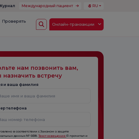
Журнал
Международный пациент
RU
Проверять
Онлайн-транзакции
льте нам позвонить вам,
 назначить встречу
я и ваша фамилия
ер телефона
товлено в соответствии с Законом о защите
нальных данных № 6698.
Текст освещения
Я прочитал и