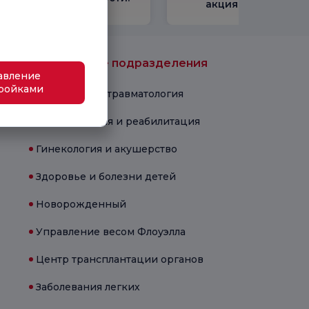
акциями
Медицинские подразделения
авление
ройками
Ортопедия и травматология
Физиотерапия и реабилитация
Гинекология и акушерство
Здоровье и болезни детей
Новорожденный
Управление весом Флоуэлла
Центр трансплантации органов
Заболевания легких