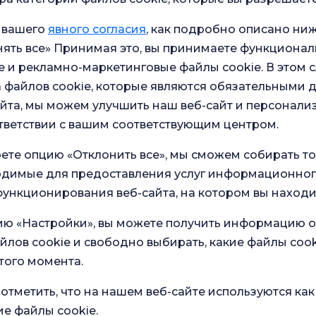
Меди
работ
 вашего
явного согласия
, как подробно описано ниж
ять все» Принимая это, вы принимаете функционал
енних болезней
 и рекламно-маркетинговые файлы cookie. В этом с
 файлов cookie, которые являются обязательными 
тамбульского
йта, мы можем улучшить наш веб-сайт и персонали
ша
тветствии с вашим соответствующим центром.
ете опцию «Отклонить все», мы сможем собирать т
ходимые для предоставления услуг информационног
ункционирования веб-сайта, на котором вы находи
ию «Настройки», вы можете получить информацию о
йлов cookie и свободно выбирать, какие файлы cook
того момента.
в наших
отметить, что на нашем веб-сайте используются как
Общий опрос
удовлетворенности
ство
ие файлы cookie.