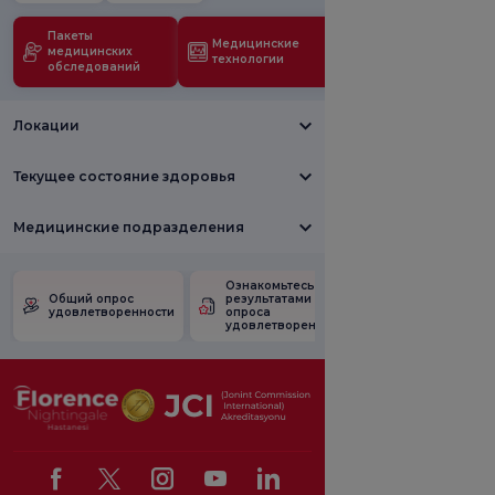
Пакеты
Медицинские
медицинских
технологии
обследований
Локации
Текущее состояние здоровья
Медицинские подразделения
Ознакомьтесь с
Опрос
Общий опрос
результатами
удовлетворен
удовлетворенности
опроса
рекламными
удовлетворенности.
акциями