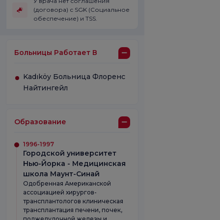
У врача нет соглашения
(договора) с SGK (Социальное
обеспечение) и TSS.
Больницы Работает В
Kadıköy Больница Флоренс
Найтингейл
Образование
1996-1997
Городской университет
Нью-Йорка - Медицинская
школа Маунт-Синай
Одобренная Американской
ассоциацией хирургов-
трансплантологов клиническая
трансплантация печени, почек,
поджелудочной железы и