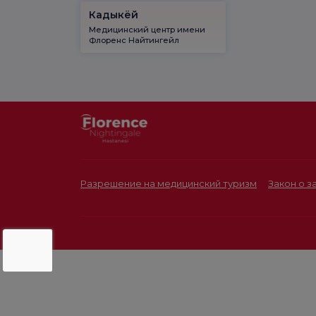
Кадыкёй
Медицинский центр имени
Флоренс Найтингейл
Разрешение на медицинский туризм
Закон о 