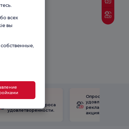
тесь.
бо всех
ie вы
 собственные,
авление
ройками
Опрос
Ознакомьтесь с
удовлетворенност
результатами опроса
рекламными
удовлетворенности.
акциями