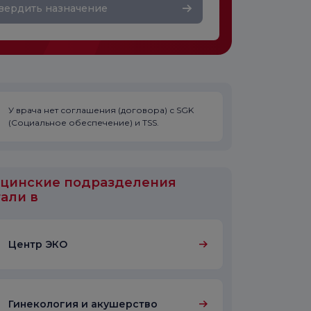
вердить назначение
У врача нет соглашения (договора) с SGK
(Социальное обеспечение) и TSS.
цинские подразделения
али в
Центр ЭКО
Гинекология и акушерство