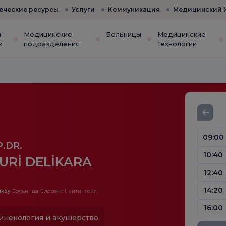
еческие ресурсы
Услуги
Коммуникация
Медицинский 
и
Медицинские
Больницы
Медицинские
и
подразделения
Технологии
09:00
.DR.
10:40
URİ DELİKARA
12:40
14:20
ıköy
Больница Флоренс Найтингейл
16:00
инекология и акушерство