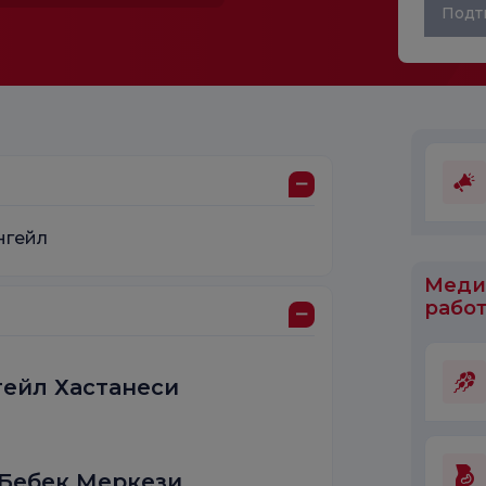
Подт
нгейл
Меди
работ
ейл Хастанеси
Бебек Меркези