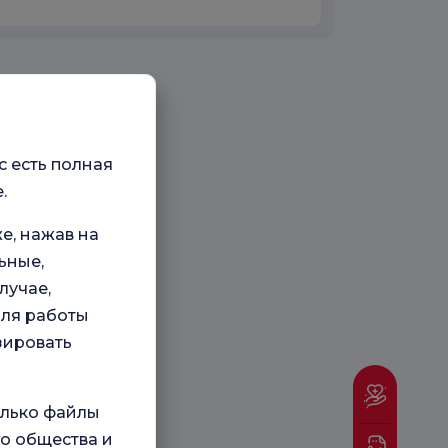
с есть полная
.
е, нажав на
ьные,
лучае,
для работы
зировать
олько файлы
о общества и