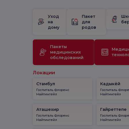
Уход
Пакет
Шк
на
для
бе
дому
родов
Пакеты
Медиц
медицинских
технол
обследований
Локации
Стамбул
Кадыкёй
Госпиталь Флоренс
Госпиталь Флор
Найтингейл
Найтингейл
Аташехир
Гайреттепе
Госпиталь Флоренс
Госпиталь Флор
Найтингейл
Найтингейл