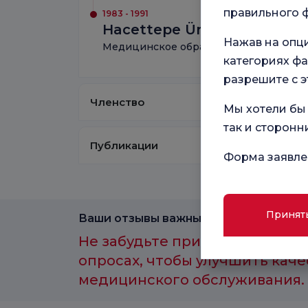
правильного ф
1983 - 1991
Hacettepe Üniversitesi Tıp 
Нажав на опц
Медицинское образование
категориях фа
разрешите с э
Членство
Мы хотели бы 
так и сторонн
Публикации
Форма заявле
Принят
Ваши отзывы важны для нас.
Не забудьте принять участие 
опросах, чтобы улучшить каче
медицинского обслуживания.