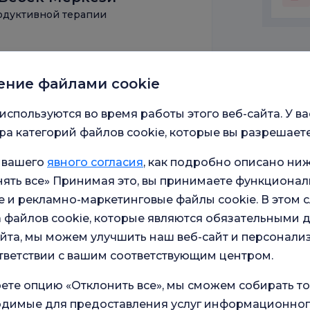
одуктивной терапии
амбул
енному здравоохранению
ение файлами cookie
используются во время работы этого веб-сайта. У ва
Fakültesi
а категорий файлов cookie, которые вы разрешаете
ательной репродуктивной терапии
 вашего
явного согласия
, как подробно описано ниж
кук Хасталыклары Эгитим
ять все» Принимая это, вы принимаете функционал
 и рекламно-маркетинговые файлы cookie. В этом с
 файлов cookie, которые являются обязательными 
йта, мы можем улучшить наш веб-сайт и персонали
тветствии с вашим соответствующим центром.
кук Хасталыклары Эгитим
ете опцию «Отклонить все», мы сможем собирать т
кологии
ходимые для предоставления услуг информационног