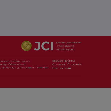
@2026 Группа
 носит исключительно
больниц Флоренс
ктер. Обязательно
с врачом для диагностики и лечения.
Найтингейл