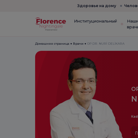
Здоровье на дому
Челов
Институциональный
Наш
врач
Домашняя страница
Врачи
OP.DR. NURİ DELİKARA
OP
N
Kad
Г