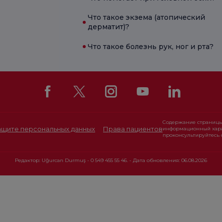
Что такое экзема (атопический
дерматит)?
Что такое болезнь рук, ног и рта?
Содержание страницы
защите персональных данных
Права пациентов
информационный хара
проконсультируйтесь 
Редактор: Uğurcan Durmuş - 0 549 455 55 46. - Дата обновления: 06.08.2026