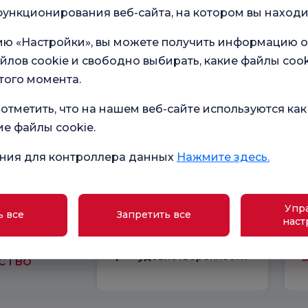
ункционирования веб-сайта, на котором вы находи
Fakültesi
ию «Настройки», вы можете получить информацию о
йлов cookie и свободно выбирать, какие файлы cook
того момента.
отметить, что на нашем веб-сайте используются как
ие файлы cookie.
ния для контроллера данных
Нажмите здесь.
Упр
ь все
Запретить все
наст
в наших
Общий опрос
удовлетворенности
ство