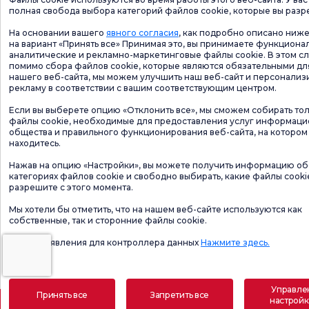
полная свобода выбора категорий файлов cookie, которые вы разр
На основании вашего
явного согласия
, как подробно описано ниже
на вариант «Принять все» Принимая это, вы принимаете функциона
аналитические и рекламно-маркетинговые файлы cookie. В этом сл
помимо сбора файлов cookie, которые являются обязательными дл
нашего веб-сайта, мы можем улучшить наш веб-сайт и персонализ
рекламу в соответствии с вашим соответствующим центром.
Если вы выберете опцию «Отклонить все», мы сможем собирать то
файлы cookie, необходимые для предоставления услуг информац
общества и правильного функционирования веб-сайта, на котором
находитесь.
Нажав на опцию «Настройки», вы можете получить информацию об
категориях файлов cookie и свободно выбирать, какие файлы cooki
разрешите с этого момента.
Мы хотели бы отметить, что на нашем веб-сайте используются как
собственные, так и сторонние файлы cookie.
Форма заявления для контроллера данных
Нажмите здесь.
Управле
Принять все
Запретить все
настрой