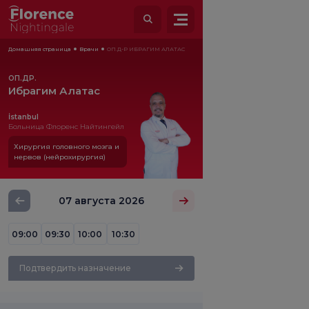
Домашняя страница
Врачи
ОП.Д-Р ИБРАГИМ АЛАТАС
ОП.ДР.
Ибрагим Алатас
İstanbul
Больница Флоренс Найтингейл
Хирургия головного мозга и
нервов (нейрохирургия)
07 августа 2026
09:00
09:30
10:00
10:30
Подтвердить назначение