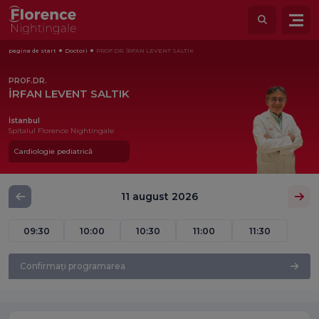
pagina de start
Doctori
PROF.DR. İRFAN LEVENT SALTIK
PROF.DR.
İRFAN LEVENT SALTIK
İstanbul
Spitalul Florence Nightingale
Cardiologie pediatrică
11 august 2026
09:30
10:00
10:30
11:00
11:30
Confirmați programarea