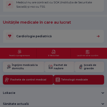
Medicul nu are contract cu SGK (Instituția de Securitate
Socială) și nici cu TSS.
Unitățile medicale în care au lucrat
Cardiologie pediatrică
Faceți o programare
E-Rezultat
Lasă-ne să te sunăm
Îngrijire medicală la
Pachet de
Școală de
domiciliu
naștere
gravide
Pachete de control medical
Tehnologii medicale
Lokacie
Sănătate actuală