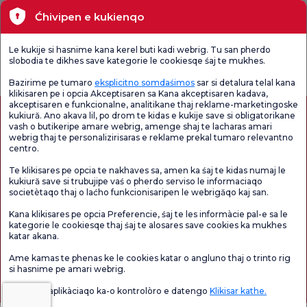
Ćhivipen e kukienqo
Unități medicale
Le kukije si hasnime kana kerel buti kadi webrig. Tu san pherdo
Verificați
Sondaj de
slobodia te dikhes save kategorie le cookiesqe śaj te mukhes.
Sondaj general
Chestionarul de
satisfacție
de satisfacție
Satisfacție.
privind promoțiile
Bazirime pe tumaro
eksplicitno somdaśimos
sar si detalura telal kana
klikisaren pe i opcia Akceptisaren sa Kana akceptisaren kadava,
akceptisaren e funkcionalne, analitikane thaj reklame-marketingoske
kukiură. Ano akava lil, po drom te kidas e kukije save si obligatorikane
vash o butikeripe amare webrig, amenge shaj te lacharas amari
webrig thaj te personalizirisaras e reklame prekal tumaro relevantno
centro.
Te klikisares pe opcia te nakhaves sa, amen ka śaj te kidas numaj le
kukiură save si trubujipe vaś o pherdo serviso le informaciaqo
societètaqo thaj o laćho funkcionisaripen le webrigăqo kaj san.
Autorizație de turism medical
kvkk
Drepturile pacientului
Kana klikisares pe opcia Preferencie, śaj te les informàcie pal-e sa le
Conținutul paginii are doar scop informativ. Asigurați-vă că vă consultați medicul
kategorie le cookiesqe thaj śaj te alosares save cookies ka mukhes
pentru diagnostic și tratament.
katar akana.
@2026 Group Florence Nightingale Hospitals
Ame kamas te phenas ke le cookies katar o angluno thaj o trinto rig
si hasnime pe amari webrig.
Editor: Uğurcan Durmuş - 0 549 455 55 46. - Data actualizării: 10.08.2026
Vaś o lil e aplikàciaqo ka-o kontrolòro e datengo
Klikisar kathe.