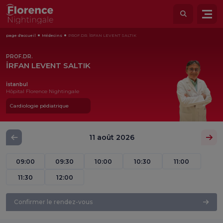
page d'accueil
Médecins
PROF.DR. İRFAN LEVENT SALTIK
PROF.DR.
İRFAN LEVENT SALTIK
İstanbul
Hôpital Florence Nightingale
Cardiologie pédiatrique
11 août 2026
09:00
09:30
10:00
10:30
11:00
11:30
12:00
Confirmer le rendez-vous