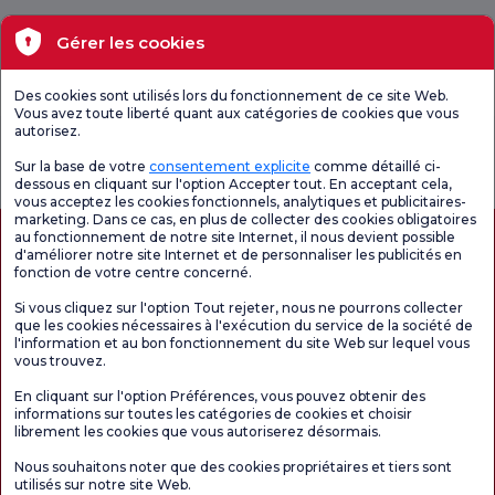
Santé actuelle
Gérer les cookies
Unités médicales
Des cookies sont utilisés lors du fonctionnement de ce site Web.
Vous avez toute liberté quant aux catégories de cookies que vous
autorisez.
Enquête
Consultez le
Enquête de
générale de
questionnaire de
satisfaction sur
Sur la base de votre
consentement explicite
comme détaillé ci-
satisfaction
satisfaction.
les promotions
dessous en cliquant sur l'option Accepter tout. En acceptant cela,
vous acceptez les cookies fonctionnels, analytiques et publicitaires-
marketing. Dans ce cas, en plus de collecter des cookies obligatoires
au fonctionnement de notre site Internet, il nous devient possible
d'améliorer notre site Internet et de personnaliser les publicités en
fonction de votre centre concerné.
Si vous cliquez sur l'option Tout rejeter, nous ne pourrons collecter
que les cookies nécessaires à l'exécution du service de la société de
l'information et au bon fonctionnement du site Web sur lequel vous
vous trouvez.
Autorisation de tourisme médical
kvkk
Droits des patients
En cliquant sur l'option Préférences, vous pouvez obtenir des
Le contenu de cette page est fourni à titre informatif uniquement. N'hésitez pas à
informations sur toutes les catégories de cookies et choisir
consulter votre médecin pour obtenir un diagnostic et un traitement.
librement les cookies que vous autoriserez désormais.
@2026 Groupe Hôpitaux Florence Nightingale
Nous souhaitons noter que des cookies propriétaires et tiers sont
utilisés sur notre site Web.