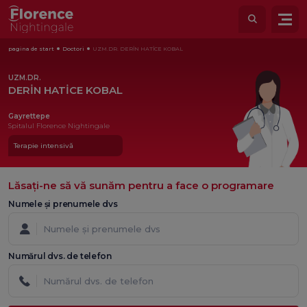
pagina de start
Doctori
UZM.DR. DERİN HATİCE KOBAL
UZM.DR.
DERİN HATİCE KOBAL
Gayrettepe
Spitalul Florence Nightingale
Terapie intensivă
Lăsați-ne să vă sunăm pentru a face o programare
Numele și prenumele dvs
Numărul dvs. de telefon