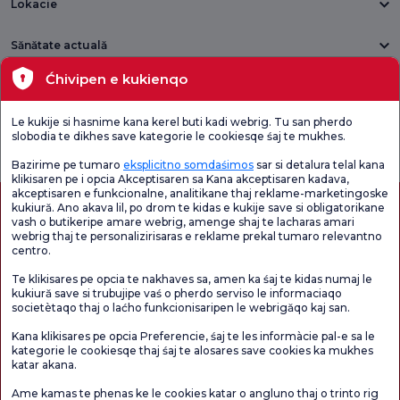
Lokacie
Sănătate actuală
Ćhivipen e kukienqo
Unități medicale
Le kukije si hasnime kana kerel buti kadi webrig. Tu san pherdo
Verificați
Sondaj de
slobodia te dikhes save kategorie le cookiesqe śaj te mukhes.
Sondaj general
Chestionarul de
satisfacție
de satisfacție
Satisfacție.
privind promoțiile
Bazirime pe tumaro
eksplicitno somdaśimos
sar si detalura telal kana
klikisaren pe i opcia Akceptisaren sa Kana akceptisaren kadava,
akceptisaren e funkcionalne, analitikane thaj reklame-marketingoske
kukiură. Ano akava lil, po drom te kidas e kukije save si obligatorikane
vash o butikeripe amare webrig, amenge shaj te lacharas amari
webrig thaj te personalizirisaras e reklame prekal tumaro relevantno
centro.
Te klikisares pe opcia te nakhaves sa, amen ka śaj te kidas numaj le
kukiură save si trubujipe vaś o pherdo serviso le informaciaqo
societètaqo thaj o laćho funkcionisaripen le webrigăqo kaj san.
Autorizație de turism medical
kvkk
Drepturile pacientului
Kana klikisares pe opcia Preferencie, śaj te les informàcie pal-e sa le
Conținutul paginii are doar scop informativ. Asigurați-vă că vă consultați medicul
kategorie le cookiesqe thaj śaj te alosares save cookies ka mukhes
pentru diagnostic și tratament.
katar akana.
@2026 Group Florence Nightingale Hospitals
Ame kamas te phenas ke le cookies katar o angluno thaj o trinto rig