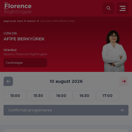
pagina de start
Doctori
UZM.DR. AFİFE BERKYÜREK
UZM.DR.
AFİFE BERKYÜREK
İstanbul
Spitalul Florence Nightingale
Cardiologie
10 august 2026
15:00
15:30
16:00
16:30
17:00
Confirmați programarea