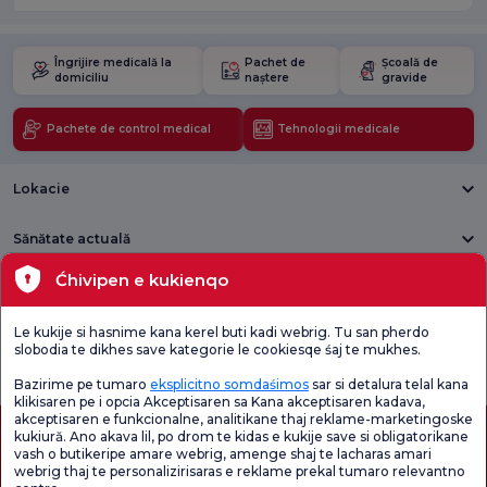
Îngrijire medicală la
Pachet de
Școală de
domiciliu
naștere
gravide
Pachete de control medical
Tehnologii medicale
Lokacie
Sănătate actuală
Ćhivipen e kukienqo
Unități medicale
Le kukije si hasnime kana kerel buti kadi webrig. Tu san pherdo
Verificați
Sondaj de
slobodia te dikhes save kategorie le cookiesqe śaj te mukhes.
Sondaj general
Chestionarul de
satisfacție
de satisfacție
Satisfacție.
privind promoțiile
Bazirime pe tumaro
eksplicitno somdaśimos
sar si detalura telal kana
klikisaren pe i opcia Akceptisaren sa Kana akceptisaren kadava,
akceptisaren e funkcionalne, analitikane thaj reklame-marketingoske
kukiură. Ano akava lil, po drom te kidas e kukije save si obligatorikane
vash o butikeripe amare webrig, amenge shaj te lacharas amari
webrig thaj te personalizirisaras e reklame prekal tumaro relevantno