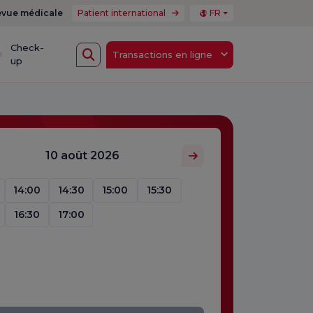
vue médicale
Patient international
FR
Check-
Transactions en ligne
up
10 août 2026
14:00
14:30
15:00
15:30
16:30
17:00