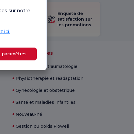
sés sur notre
sultez le
Enquête de
stionnaire
satisfaction sur
les promotions
isfaction.
 ici.
Unités médicales
s paramètres
Orthopédie et traumatologie
Physiothérapie et réadaptation
Gynécologie et obstétrique
Santé et maladies infantiles
Nouveau-né
Gestion du poids Flowell