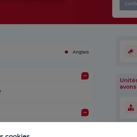
Confi
Anglais
Unité
avons 
e
ki
es cookies