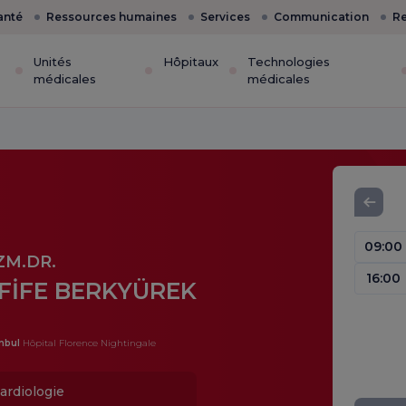
anté
Ressources humaines
Services
Communication
Re
Unités
Hôpitaux
Technologies
médicales
médicales
09:00
ZM.DR.
16:00
FİFE BERKYÜREK
nbul
Hôpital Florence Nightingale
ardiologie