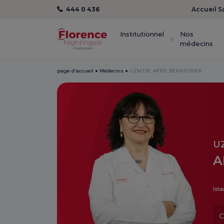
444 0 436
Accueil S
Institutionnel
Nos
médecins
page d'accueil
Médecins
UZM.DR. AFİFE BERKYÜREK
U
A
İsta
C