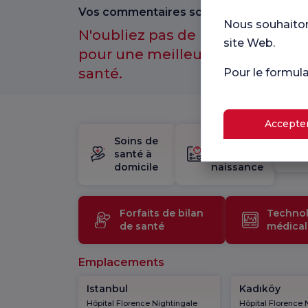
Vos commentaires sont importants pour
Nous souhaitons
N'oubliez pas de participer à n
site Web.
pour une meilleure expérience 
santé.
Pour le formul
Accepter
Soins de
trousse
santé à
de
domicile
naissance
Forfaits de bilan
Technol
de santé
médical
Emplacements
Istanbul
Kadıköy
Hôpital Florence Nightingale
Hôpital Florence 