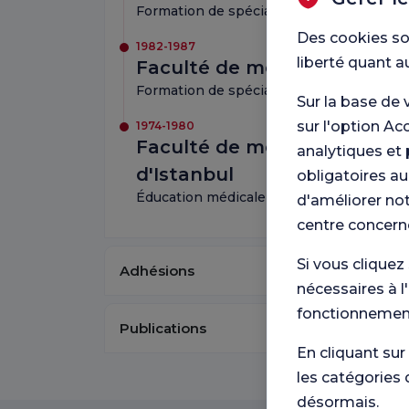
Formation de spécialiste en cardiologie
Des cookies so
1982-1987
liberté quant a
Faculté de médecine de Ce
Formation de spécialiste en médecine in
Sur la base de 
sur l'option Ac
1974-1980
Faculté de médecine Cerrah
analytiques et 
d'Istanbul
obligatoires au
Éducation médicale
d'améliorer not
centre concern
Si vous cliquez
Adhésions
nécessaires à l
fonctionnement
Publications
En cliquant sur
les catégories 
désormais.