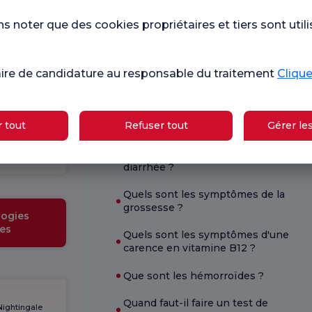
 nous.
 noter que des cookies propriétaires et tiers sont utili
Con
Enquête
os enquêtes
que
générale de
de
de soins de
satisfaction
sat
aire de candidature au responsable du traitement
Cliquez
Santé actuelle
 tout
Refuser tout
Gérer le
École de
Qu'est-ce qui est bon en cas de
grossesse
diarrhée ?
Quels sont les symptômes de la
grossesse ?
ogies
es
Quels sont les symptômes d'une
carence en vitamine B12 ?
Que sont les hémorroïdes ?
Quand faut-il faire un test de
Nightingale