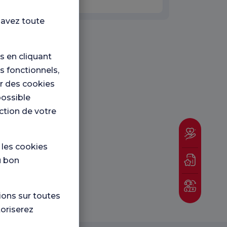
 avez toute
 en cliquant
s fonctionnels,
er des cookies
possible
nction de votre
e les cookies
u bon
ions sur toutes
toriserez