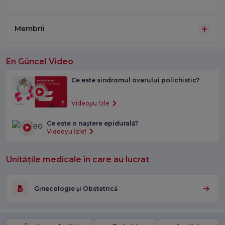
Membrii
En Güncel Video
Ce este sindromul ovarului polichistic?
Videoyu İzle
Ce este o naștere epidurală?
Videoyu İzle!
Unitățile medicale în care au lucrat
Ginecologie și Obstetrică