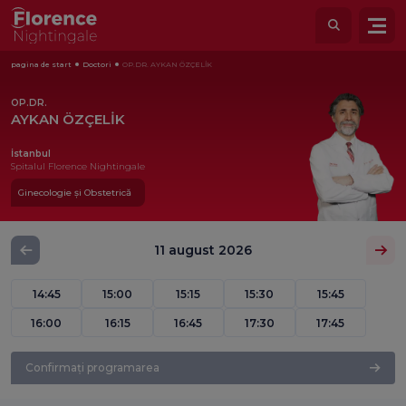
pagina de start
Doctori
OP.DR. AYKAN ÖZÇELİK
OP.DR.
AYKAN ÖZÇELİK
İstanbul
Spitalul Florence Nightingale
Ginecologie și Obstetrică
11 august 2026
14:45
15:00
15:15
15:30
15:45
16:00
16:15
16:45
17:30
17:45
Confirmați programarea