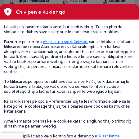
Îngrijire medicală la
Pachet de
Școală de
domiciliu
naștere
gravide
Ćhivipen e kukienqo
Pachete de control medical
Tehnologii medicale
Le kukije si hasnime kana kerel buti kadi webrig. Tu san pherdo
slobodia te dikhes save kategorie le cookiesqe śaj te mukhes.
Lokacie
Bazirime pe tumaro
eksplicitno somdaśimos
sar si detalura telal kana
klikisaren pe i opcia Akceptisaren sa Kana akceptisaren kadava,
Sănătate actuală
akceptisaren e funkcionalne, analitikane thaj reklame-marketingoske
kukiură. Ano akava lil, po drom te kidas e kukije save si obligatorikane
vash o butikeripe amare webrig, amenge shaj te lacharas amari
Unități medicale
webrig thaj te personalizirisaras e reklame prekal tumaro relevantno
centro.
Te klikisares pe opcia te nakhaves sa, amen ka śaj te kidas numaj le
Verificați
Sondaj de
Sondaj general
Chestionarul de
satisfacție
kukiură save si trubujipe vaś o pherdo serviso le informaciaqo
de satisfacție
Satisfacție.
privind promoțiile
societètaqo thaj o laćho funkcionisaripen le webrigăqo kaj san.
Kana klikisares pe opcia Preferencie, śaj te les informàcie pal-e sa le
kategorie le cookiesqe thaj śaj te alosares save cookies ka mukhes
katar akana.
Ame kamas te phenas ke le cookies katar o angluno thaj o trinto rig
si hasnime pe amari webrig.
Vaś o lil e aplikàciaqo ka-o kontrolòro e datengo
Klikisar kathe.