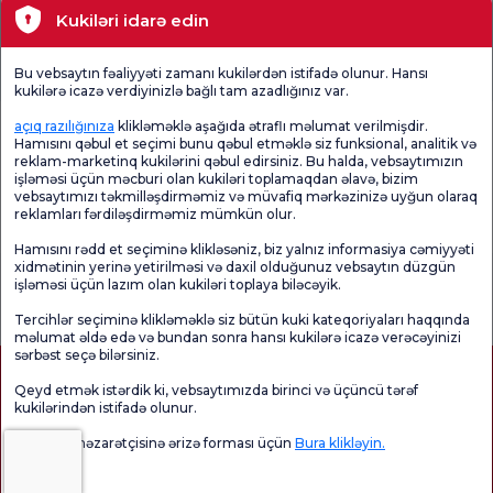
Evdə Səhiyyə
Doğum Paketi
Hamiləlik Məktəbi
Kukiləri idarə edin
Yoxlama Paketləri
Tibbi Texnologiyalar
Bu vebsaytın fəaliyyəti zamanı kukilərdən istifadə olunur. Hansı
kukilərə icazə verdiyinizlə bağlı tam azadlığınız var.
açıq razılığınıza
klikləməklə aşağıda ətraflı məlumat verilmişdir.
Məkanlar
Hamısını qəbul et seçimi bunu qəbul etməklə siz funksional, analitik və
reklam-marketinq kukilərini qəbul edirsiniz. Bu halda, vebsaytımızın
Mövcud Sağlamlıq
işləməsi üçün məcburi olan kukiləri toplamaqdan əlavə, bizim
vebsaytımızı təkmilləşdirməmiz və müvafiq mərkəzinizə uyğun olaraq
reklamları fərdiləşdirməmiz mümkün olur.
Tibbi bölmələr
Hamısını rədd et seçiminə klikləsəniz, biz yalnız informasiya cəmiyyəti
xidmətinin yerinə yetirilməsi və daxil olduğunuz vebsaytın düzgün
işləməsi üçün lazım olan kukiləri toplaya biləcəyik.
Ümumi
Məmnuniyyət
Promo
Məmnuniyyət
Sorğusunu
Məmnuniyyəti
Sorğusu
yoxlayın.
Sorğusu
Tercihlər seçiminə klikləməklə siz bütün kuki kateqoriyaları haqqında
məlumat əldə edə və bundan sonra hansı kukilərə icazə verəcəyinizi
sərbəst seçə bilərsiniz.
Qeyd etmək istərdik ki, vebsaytımızda birinci və üçüncü tərəf
kukilərindən istifadə olunur.
Məlumat nəzarətçisinə ərizə forması üçün
Bura klikləyin.