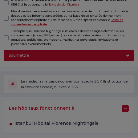
Préparé conformément à la loi sur la protection des données personnelles n°
6698 J'ai lu et compris le
Texte de clarification
.
Mes données personnelles sont traitées avec le texte d'information fourni ci-
dessus et les informations créées sur la base de ce texte. Je donne mon
consentement explicite au traitement aux fins spécifiées dans le
Texte de
consentement explicite
.
J'accepte que Florence Nightingale m'envoie des messages électroniques
commerciaux (appel, SMS, e-mail) concernant toutes sortes d'informations,
enquêtes, publicités, promotions, marketing, ouvertures, invitations et
processus événementiels.
Soumettre
Le médecin n'a pas de convention avec la SGK (Institution de
la Sécurité Sociale) ni avec le TSS.
Les hôpitaux fonctionnent à
İstanbul Hôpital Florence Nightingale