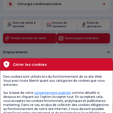
Chirurgie cardiovasculaire
Soins de santé à
trousse de
École de
domicile
naissance
grossesse
Forfaits de bilan de santé
Technologies médicales
Emplacements
Santé actuelle
Gérer les cookies
Unités médicales
Des cookies sont utilisés lors du fonctionnement de ce site Web.
Vous avez toute liberté quant aux catégories de cookies que vous
autorisez.
Enquête
Consultez le
Enquête de
générale de
questionnaire de
satisfaction sur
Sur la base de votre
consentement explicite
comme détaillé ci-
satisfaction
satisfaction.
les promotions
dessous en cliquant sur l'option Accepter tout. En acceptant cela,
vous acceptez les cookies fonctionnels, analytiques et publicitaires-
marketing. Dans ce cas, en plus de collecter des cookies obligatoires
au fonctionnement de notre site Internet, il nous devient possible
d'améliorer notre site Internet et de personnaliser les publicités en