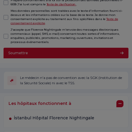
Préparé conformément à la loi sur la protection des données personnelles n°
6698 J'ai lu et compris le
Texte de clarification
.
Mes données personnelles sont traitées avec le texte d'information fourni ci-
dessus et les informations créées sur la base de ce texte. Je donne mon
consentement explicite au traitement aux fins spécifiées dans le
Texte de
consentement explicite
.
J'accepte que Florence Nightingale m'envoie des messages électroniques
commerciaux (appel, SMS, e-mail) concernant toutes sortes d'informations,
enquêtes, publicités, promotions, marketing, ouvertures, invitations et
processus événementiels.
Soumettre
Le médecin n'a pas de convention avec la SGK (Institution de
la Sécurité Sociale) ni avec le TSS.
Les hôpitaux fonctionnent à
İstanbul Hôpital Florence Nightingale