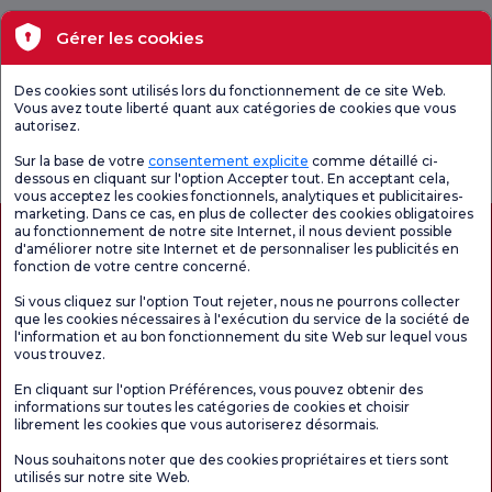
Santé actuelle
Gérer les cookies
Unités médicales
Des cookies sont utilisés lors du fonctionnement de ce site Web.
Vous avez toute liberté quant aux catégories de cookies que vous
autorisez.
Enquête
Consultez le
Enquête de
générale de
questionnaire de
satisfaction sur
Sur la base de votre
consentement explicite
comme détaillé ci-
satisfaction
satisfaction.
les promotions
dessous en cliquant sur l'option Accepter tout. En acceptant cela,
vous acceptez les cookies fonctionnels, analytiques et publicitaires-
marketing. Dans ce cas, en plus de collecter des cookies obligatoires
au fonctionnement de notre site Internet, il nous devient possible
d'améliorer notre site Internet et de personnaliser les publicités en
fonction de votre centre concerné.
Si vous cliquez sur l'option Tout rejeter, nous ne pourrons collecter
que les cookies nécessaires à l'exécution du service de la société de
l'information et au bon fonctionnement du site Web sur lequel vous
vous trouvez.
Autorisation de tourisme médical
kvkk
Droits des patients
En cliquant sur l'option Préférences, vous pouvez obtenir des
Le contenu de cette page est fourni à titre informatif uniquement. N'hésitez pas à
informations sur toutes les catégories de cookies et choisir
consulter votre médecin pour obtenir un diagnostic et un traitement.
librement les cookies que vous autoriserez désormais.
@2026 Groupe Hôpitaux Florence Nightingale
Nous souhaitons noter que des cookies propriétaires et tiers sont
utilisés sur notre site Web.