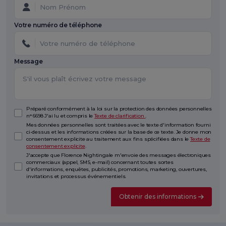
Votre numéro de téléphone
Message
Préparé conformément à la loi sur la protection des données personnelles
n° 6698 J'ai lu et compris le
Texte de clarification
.
Mes données personnelles sont traitées avec le texte d'information fourni
ci-dessus et les informations créées sur la base de ce texte. Je donne mon
consentement explicite au traitement aux fins spécifiées dans le
Texte de
consentement explicite
.
J'accepte que Florence Nightingale m'envoie des messages électroniques
commerciaux (appel, SMS, e-mail) concernant toutes sortes
d'informations, enquêtes, publicités, promotions, marketing, ouvertures,
invitations et processus événementiels.
Obtenir des informations