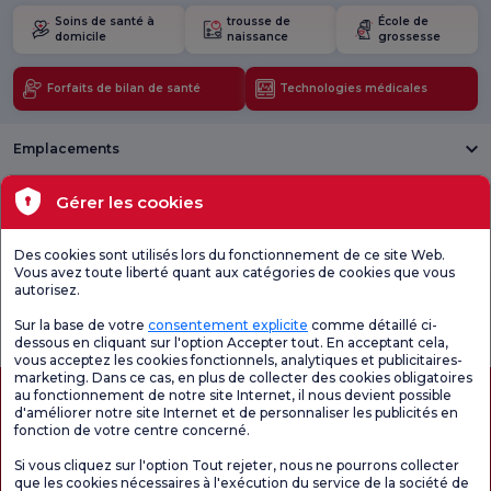
Soins de santé à
trousse de
École de
domicile
naissance
grossesse
Forfaits de bilan de santé
Technologies médicales
Emplacements
Santé actuelle
Gérer les cookies
Unités médicales
Des cookies sont utilisés lors du fonctionnement de ce site Web.
Vous avez toute liberté quant aux catégories de cookies que vous
autorisez.
Enquête
Consultez le
Enquête de
générale de
questionnaire de
satisfaction sur
Sur la base de votre
consentement explicite
comme détaillé ci-
satisfaction
satisfaction.
les promotions
dessous en cliquant sur l'option Accepter tout. En acceptant cela,
vous acceptez les cookies fonctionnels, analytiques et publicitaires-
marketing. Dans ce cas, en plus de collecter des cookies obligatoires
au fonctionnement de notre site Internet, il nous devient possible
d'améliorer notre site Internet et de personnaliser les publicités en
fonction de votre centre concerné.
Si vous cliquez sur l'option Tout rejeter, nous ne pourrons collecter
que les cookies nécessaires à l'exécution du service de la société de