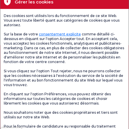
Santé actuelle
Gérer les cookies
Unités médicales
Des cookies sont utilisés lors du fonctionnement de ce site Web.
Vous avez toute liberté quant aux catégories de cookies que vous
autorisez.
Enquête
Consultez le
Enquête de
générale de
questionnaire de
satisfaction sur
Sur la base de votre
consentement explicite
comme détaillé ci-
satisfaction
satisfaction.
les promotions
dessous en cliquant sur l'option Accepter tout. En acceptant cela,
vous acceptez les cookies fonctionnels, analytiques et publicitaires-
marketing. Dans ce cas, en plus de collecter des cookies obligatoires
au fonctionnement de notre site Internet, il nous devient possible
d'améliorer notre site Internet et de personnaliser les publicités en
fonction de votre centre concerné.
Si vous cliquez sur l'option Tout rejeter, nous ne pourrons collecter
que les cookies nécessaires à l'exécution du service de la société de
l'information et au bon fonctionnement du site Web sur lequel vous
vous trouvez.
Autorisation de tourisme médical
kvkk
Droits des patients
En cliquant sur l'option Préférences, vous pouvez obtenir des
Le contenu de cette page est fourni à titre informatif uniquement. N'hésitez pas à
informations sur toutes les catégories de cookies et choisir
consulter votre médecin pour obtenir un diagnostic et un traitement.
librement les cookies que vous autoriserez désormais.
@2026 Groupe Hôpitaux Florence Nightingale
Nous souhaitons noter que des cookies propriétaires et tiers sont
utilisés sur notre site Web.
Rédacteur en chef : Uğurcan Durmuş - 0 549 455 55 46. - Date de mise à jour :
Pour le formulaire de candidature au responsable du traitement
06.08.2026