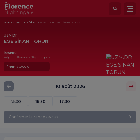
page d'accueil
Médecins
UZM.DR. EGE SİNAN TORUN
UZM.DR.
EGE SİNAN TORUN
İstanbul
Hôpital Florence Nightingale
Rhumatologie
10 août 2026
15:30
16:30
17:30
Confirmer le rendez-vous