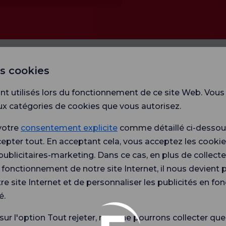
es cookies
nt utilisés lors du fonctionnement de ce site Web. Vous
ux catégories de cookies que vous autorisez.
votre
consentement explicite
comme détaillé ci-dessous
cepter tout. En acceptant cela, vous acceptez les cookie
 nous.
publicitaires-marketing. Dans ce cas, en plus de collect
Con
Enquête
os enquêtes
 fonctionnement de notre site Internet, il nous devient 
que
générale de
de
de soins de
re site Internet et de personnaliser les publicités en fo
satisfaction
sat
é.
 sur l'option Tout rejeter, nous ne pourrons collecter qu