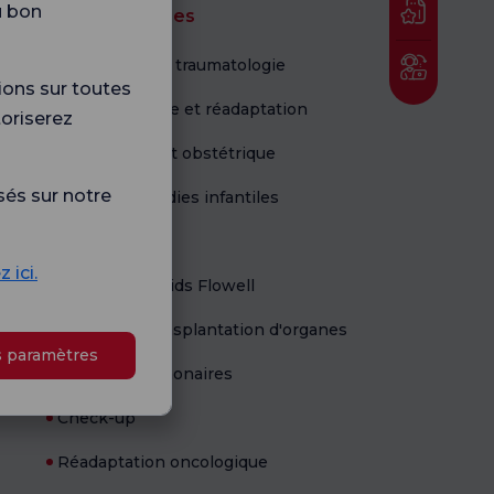
u bon
Unités médicales
Orthopédie et traumatologie
ions sur toutes
Physiothérapie et réadaptation
toriserez
Gynécologie et obstétrique
sés sur notre
Santé et maladies infantiles
Nouveau-né
 ici.
Gestion du poids Flowell
Centre de transplantation d'organes
s paramètres
Maladies pulmonaires
Check-up
Réadaptation oncologique