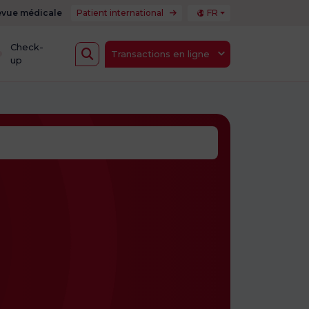
vue médicale
Patient international
FR
Check-
Transactions en ligne
up