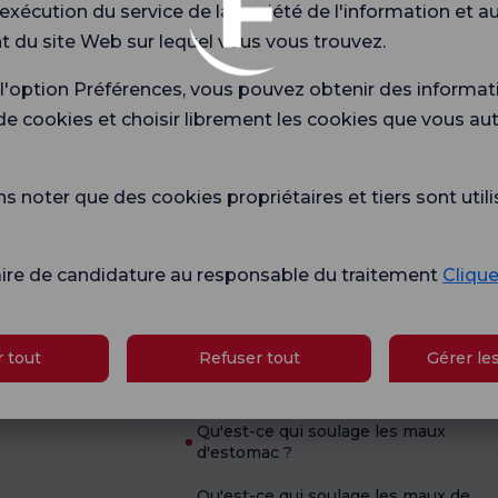
'exécution du service de la société de l'information et a
Santé actuelle
 du site Web sur lequel vous vous trouvez.
École de
Qu'est-ce qui est bon en cas de
grossesse
diarrhée ?
 l'option Préférences, vous pouvez obtenir des informat
de cookies et choisir librement les cookies que vous au
Quels sont les symptômes de la
grossesse ?
ogies
es
Quels sont les symptômes d'une
 noter que des cookies propriétaires et tiers sont utili
carence en vitamine B12 ?
Que sont les hémorroïdes ?
aire de candidature au responsable du traitement
Cliquez
Quand faut-il faire un test de
Nightingale
grossesse ?
 tout
Refuser tout
Gérer le
Comment soigner la gale à la maison
?
Nightingale
Qu'est-ce qui soulage les maux
d'estomac ?
Qu'est-ce qui soulage les maux de