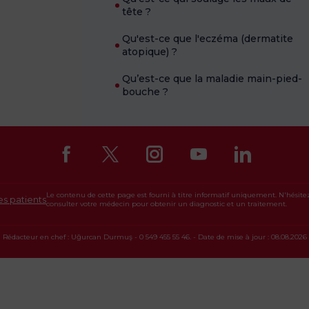
tête ?
Qu'est-ce que l'eczéma (dermatite
atopique) ?
Qu’est-ce que la maladie main-pied-
bouche ?
Le contenu de cette page est fourni à titre informatif uniquement. N'hésite
es patients
consulter votre médecin pour obtenir un diagnostic et un traitement.
Rédacteur en chef : Uğurcan Durmuş - 0 549 455 55 46. - Date de mise à jour : 08.08.2026