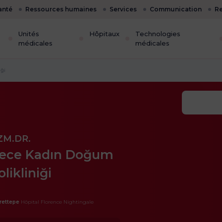
anté
Ressources humaines
Services
Communication
Re
Unités
Hôpitaux
Technologies
médicales
médicales
ği
ZM.DR.
ece Kadın Doğum
olikliniği
rettepe
Hôpital Florence Nightingale