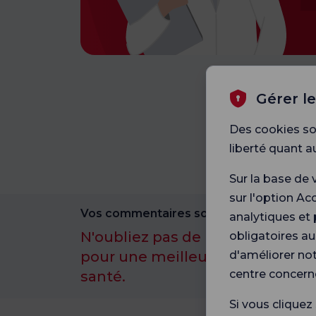
Gérer l
Des cookies so
liberté quant a
Sur la base de 
sur l'option Ac
Vos commentaires sont importants pour
analytiques et 
N'oubliez pas de participer à n
obligatoires au
pour une meilleure expérience 
d'améliorer not
centre concern
santé.
Si vous cliquez