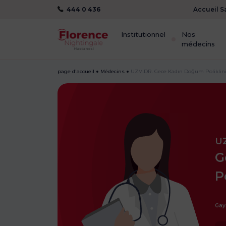
444 0 436
Accueil S
Institutionnel
Nos
médecins
page d'accueil
Médecins
UZM.DR. Gece Kadın Doğum Poliklini
U
G
P
Gay