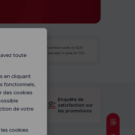
Le médecin n'a pas de convention avec la SGK
(Institution de la Sécurité Sociale) ni avec le TSS.
 avez toute
 en cliquant
s fonctionnels,
er des cookies
sultez le
Enquête de
possible
stionnaire
satisfaction sur
nction de votre
les promotions
isfaction.
e les cookies