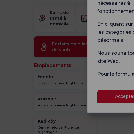
nécessaires à l
fonctionnement
Soins de
trousse
santé à
de
domicile
naissance
En cliquant sur
les catégories 
désormais.
Forfaits de bilan
Technol
de santé
médical
Nous souhaitons
site Web.
Emplacements
Pour le formul
Istanbul
Kadıköy
Hôpital Florence Nightingale
Hôpital Florence 
Accepter
Atasehir
Gayrettepe
Hôpital Florence Nightingale
Hôpital Florence 
Kadıköy
Centre médical Florence
Nightingale