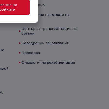
ление на
Новородено
ройките
Управление на теглото на
Флоуел
 тест
Център за трансплантация на
органи
Белодробни заболявания
ни
Проверка
Онкологична рехабилитация
олие?
е,