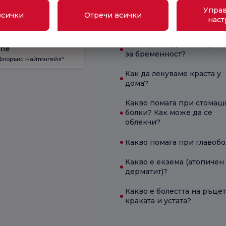
Управ
ой
всички
Отречи всички
Какво представляват
наст
Флорънс Найтингейл“
хемороидите?
Кога трябва да се направи
епе
за бременност?
Флорънс Найтингейл“
Как да лекуваме краста у
дома?
Какво помага при стомаш
болки? Как може да се
облекчи?
Какво помага при главоб
Какво е екзема (атопичен
дерматит)?
Какво е болестта на ръцет
краката и устата?