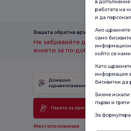
в допълнение 
работата на н
и да персона
Ако щракнете
Вашата обратна връзка е важна за нас
само бисквитк
Не забравяйте да участвате в
информационн
анкети за по-добро здравно и
който се нами
Като щракнет
информация за
Домашно
Пакет за
бисквитки да 
здравеопазване
раждане
Бихме искали 
първи и трети
Ме
Пакети за преглед
те
За формуляра
Местоположения