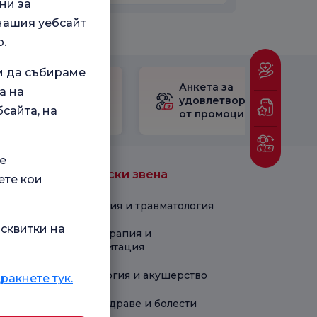
ни за
 нашия уебсайт
.
м да събираме
Проверете
Анкета за
а на
Анкетата за
удовлетвореност
сайта, на
удовлетвореност.
от промоцията
е
Медицински звена
ете кои
Ортопедия и травматология
сквитки на
Физиотерапия и
рехабилитация
Гинекология и акушерство
ракнете тук.
Детско здраве и болести