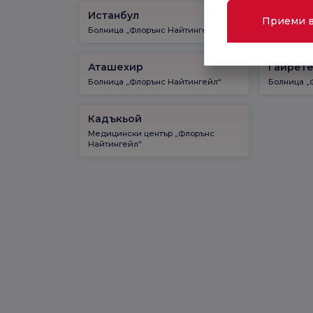
Истанбул
Кадъкь
Приеми 
Болница „Флорънс Найтингейл“
Болница „
Аташехир
Гайрет
Болница „Флорънс Найтингейл“
Болница „
Кадъкьой
Медицински център „Флорънс
Найтингейл“