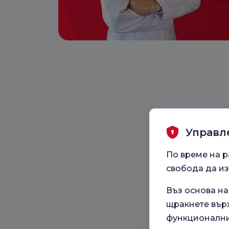
Управл
По време на р
свобода да из
Въз основа н
щракнете върх
функционални,