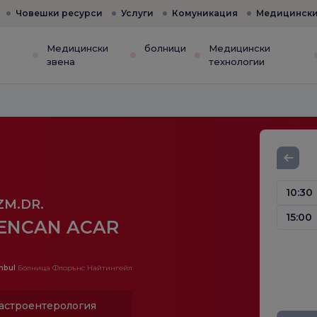
Човешки ресурси
Услуги
Комуникация
Медицински
е
Медицински
болници
Медицински
звена
технологии
10:30
ZM.DR.
15:00
ENCAN ACAR
nbul
Болница Флорънс Найтингейл
астроентерология