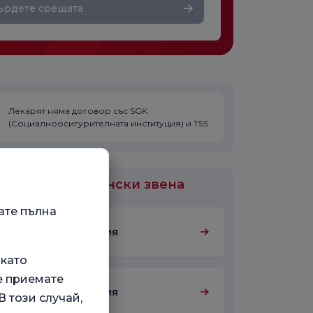
ърдете срещата
Лекарят няма договор със SGK
(Социалноосигурителната институция) и TSS.
или са медицински звена
ате пълна
Гастроентерология
 като
е приемате
Гастроентерология
 този случай,