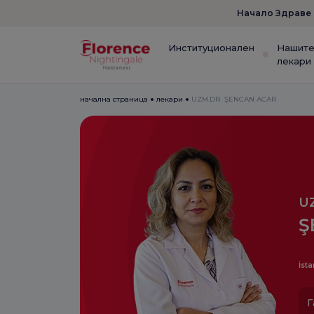
Начало Здраве
Институционален
Нашит
лекари
начална страница
лекари
UZM.DR. ŞENCAN ACAR
U
Ş
İsta
Г