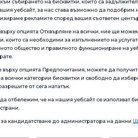
към събирането на бисквитки, които са задължител
ашия уебсайт, за нас става възможно да подобрим
лизираме рекламите според вашия съответен център
 върху опцията Отхвърляне на всички, ние ще може
.
и, които са необходими за изпълнението на услугат
Анкета за общо
 нашите
удовлетворение
ото общество и правилното функциониране на уеб
зживяване.
рате.
е върху опцията Предпочитания, можете да получит
Текущо здравословно
 всички категории бисквитки и свободно да избер
Училище за
състояние
разрешите от сега нататък.
бременност
Какво е добро за диария?
да отбележим, че на нашия уебсайт се използват би
 страни.
дицински
Какви са симптомите на
хнологии
бременност?
 за кандидатстване до администратора на данни
Щ
Какви са симптомите на
дефицит на B12?