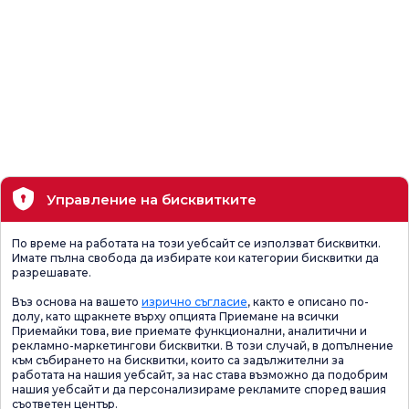
Управление на бисквитките
По време на работата на този уебсайт се използват бисквитки.
Имате пълна свобода да избирате кои категории бисквитки да
разрешавате.
Въз основа на вашето
изрично съгласие
, както е описано по-
долу, като щракнете върху опцията Приемане на всички
Приемайки това, вие приемате функционални, аналитични и
рекламно-маркетингови бисквитки. В този случай, в допълнение
към събирането на бисквитки, които са задължителни за
работата на нашия уебсайт, за нас става възможно да подобрим
нашия уебсайт и да персонализираме рекламите според вашия
съответен център.