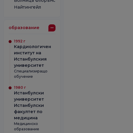
Болница Флорънс
Найтингейл
образование
1992 г
Кардиологичен
институт на
Истанбулския
университет
Специализиращо
обучение
1980 г
Истанбулски
университет
Истанбулски
факултет по
медицина
Медицинско
образование