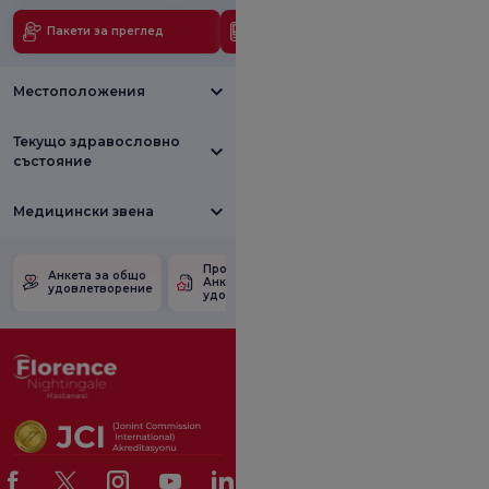
Пакети за преглед
Медицински технологии
Местоположения
Текущо здравословно
състояние
Медицински звена
Проверете
Анкета за
Анкета за общо
Анкетата за
удовлетвореност
удовлетворение
удовлетвореност.
от промоцията