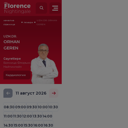
начална
UZM.DR. ORHAN
лекари
страница
GEREN
UZM.DR.
ORHAN
GEREN
Gayrettepe
Болница Флорънс
Найтингейл
Кардиология
11 август 2026
08:30
09:00
09:30
10:00
10:30
11:00
11:30
12:00
13:30
14:00
14:30
15:00
15:30
16:00
16:30