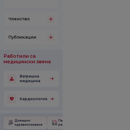
Членство
Публикации
Работили са
медицински звена
Вътрешна
медицина
Кардиология
Домашно
Пакет за
Училище за
здравеопазване
раждане
бременност