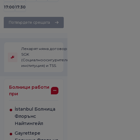
17:00
17:30
Потвърдете срещата
Лекарят няма договор със
SGK
(Социалноосигурителната
институция) и TSS.
Болници работи
при
İstanbul Болница
Флорънс
Найтингейл
Gayrettepe