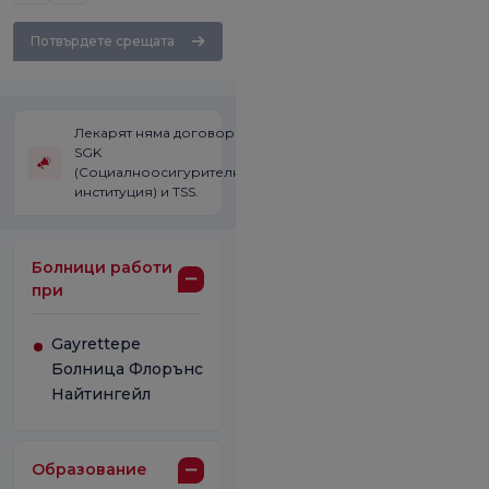
Потвърдете срещата
Лекарят няма договор със
SGK
(Социалноосигурителната
институция) и TSS.
Болници работи
при
Gayrettepe
Болница Флорънс
Найтингейл
Образование