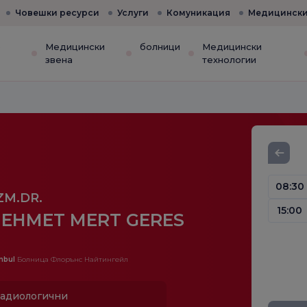
Човешки ресурси
Услуги
Комуникация
Медицински
е
Медицински
болници
Медицински
звена
технологии
08:30
ZM.DR.
15:00
EHMET MERT GERES
nbul
Болница Флорънс Найтингейл
адиологични