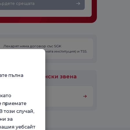
ърдете срещата
Лекарят няма договор със SGK
(Социалноосигурителната институция) и TSS.
ате пълна
или са медицински звена
 като
радиологични
е приемате
 този случай,
ни за
 нашия уебсайт