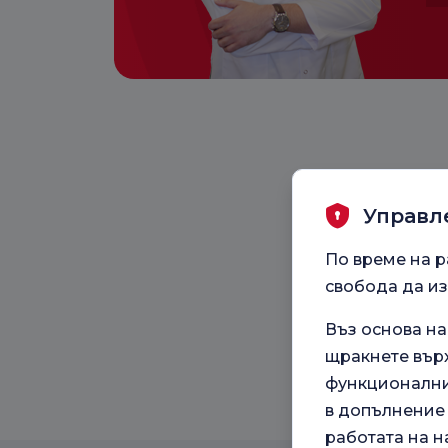
Управл
По време на р
свобода да из
Въз основа н
щракнете върх
функционални,
в допълнение 
работата на н