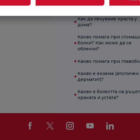
Кога трябва да се направи
епе
за бременност?
Флорънс Найтингейл“
Как да лекуваме краста у
дома?
Какво помага при стомаш
болки? Как може да се
облекчи?
Какво помага при главоб
Какво е екзема (атопичен
дерматит)?
Какво е болестта на ръцет
краката и устата?