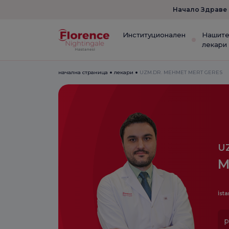
Начало Здраве
Институционален
Нашит
лекари
начална страница
лекари
UZM.DR. MEHMET MERT GERES
U
M
İsta
р