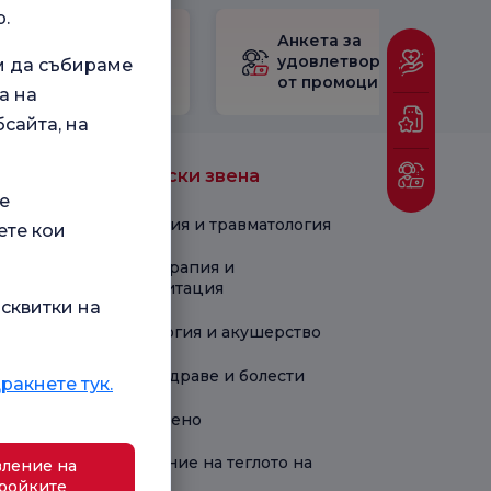
.
Проверете
Анкета за
Анкетата за
удовлетвореност
м да събираме
удовлетвореност.
от промоцията
а на
сайта, на
Медицински звена
е
Ортопедия и травматология
ете кои
Физиотерапия и
рехабилитация
сквитки на
Гинекология и акушерство
Детско здраве и болести
ракнете тук.
Новородено
Управление на теглото на
ление на
Флоуел
ройките