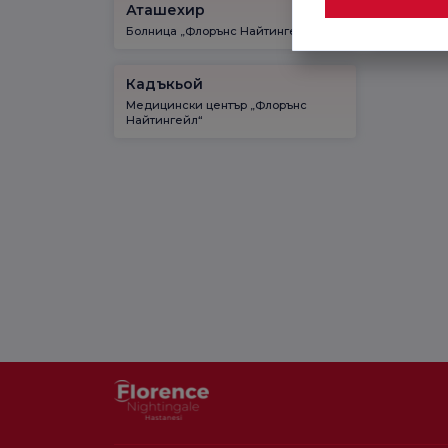
Аташехир
Гайрет
Болница „Флорънс Найтингейл“
Болница „
Кадъкьой
Медицински център „Флорънс
Найтингейл“