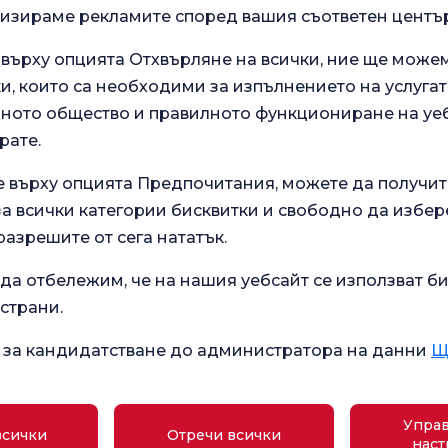
лизираме рекламите според вашия съответен център
.
Анкета за общо
 нашите
 върху опцията Отхвърляне на всички, ние ще може
удовлетворение
зживяване.
и, които са необходими за изпълнението на услугат
ото общество и правилното функциониране на уеб
рате.
Текущо здравословно
е върху опцията Предпочитания, можете да получит
Училище за
състояние
бременност
 всички категории бисквитки и свободно да избер
Какво е добро за диария?
разрешите от сега нататък.
дицински
Какви са симптомите на
да отбележим, че на нашия уебсайт се използват би
хнологии
бременност?
 страни.
Какви са симптомите на
 за кандидатстване до администратора на данни
Щ
дефицит на B12?
ой
Какво представляват
Флорънс Найтингейл“
хемороидите?
Управ
всички
Отречи всички
наст