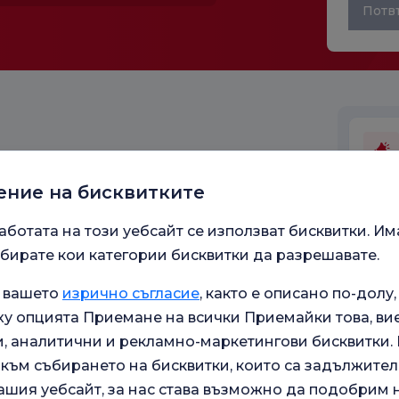
Потв
ение на бисквитките
аботата на този уебсайт се използват бисквитки. Им
Работ
бирате кои категории бисквитки да разрешавате.
а вашето
изрично съгласие
, както е описано по-долу,
у опцията Приемане на всички Приемайки това, ви
 аналитични и рекламно-маркетингови бисквитки. В
към събирането на бисквитки, които са задължител
ашия уебсайт, за нас става възможно да подобрим