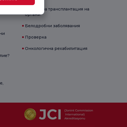
 тест
Център за трансплантация на
органи
Белодробни заболявания
ни
Проверка
Онкологична рехабилитация
олие?
е,