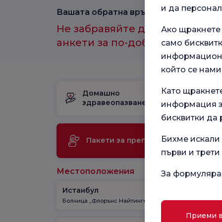
и да персона
Вашата обратна връзка е важна за нас
Не забравяйте да участвате в
Ако щракнете
анкети за по-добро здравно и
само бисквитк
информационн
който се нами
Като щракнет
Домашно
Пакет за
здравеопазване
раждане
информация за
бисквитки да 
Ме
Бихме искали 
Пакети за преглед
те
първи и трети
Местоположения
За формуляра
Истанбул
Кадъкь
Болница „Флорънс Найтингейл“
Болница „
Приеми 