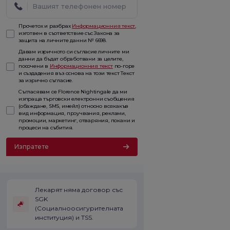
Прочетох и разбрах
Информационния текст
,
изготвен в съответствие със Закона за
защита на личните данни № 6698.
Давам изричното си съгласие личните ми
данни да бъдат обработвани за целите,
посочени в
Информационния текст
по-горе
и създадения въз основа на този текст Текст
за изрично съгласие.
Съгласявам се Florence Nightingale да ми
изпраща търговски електронни съобщения
(обаждане, SMS, имейл) относно всякакъв
вид информация, проучвания, реклами,
промоции, маркетинг, отваряния, покани и
процеси на събития.
Изпратете
Лекарят няма договор със
SGK
(Социалноосигурителната
институция) и TSS.