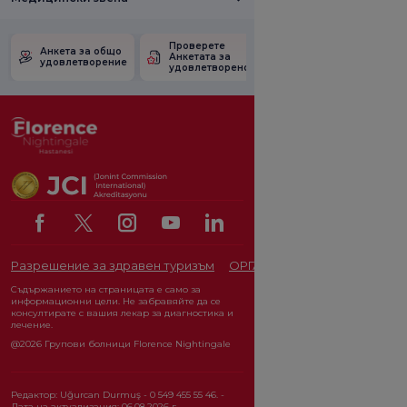
Проверете
Анкета за
Анкета за общо
Анкетата за
удовлетвореност
удовлетворение
удовлетвореност.
от промоцията
Разрешение за здравен туризъм
ОРГАН ЗА ЗАЩИТА НА ЛИЧ
Съдържанието на страницата е само за
информационни цели. Не забравяйте да се
консултирате с вашия лекар за диагностика и
лечение.
@2026 Групови болници Florence Nightingale
Редактор: Uğurcan Durmuş - 0 549 455 55 46. -
Дата на актуализация: 06.08.2026 г