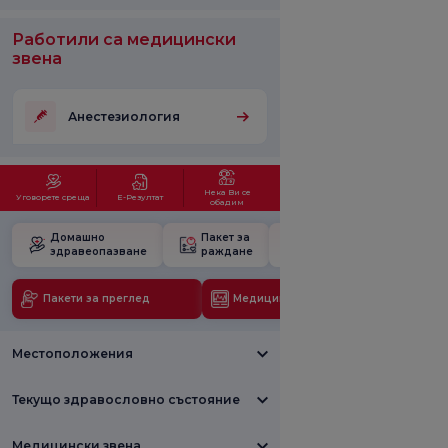
Работили са медицински
звена
Анестезиология
Нека Ви се
Уговорете среща
Е-Резултат
обадим
Домашно
Пакет за
Училище за
здравеопазване
раждане
бременност
Пакети за преглед
Медицински технологии
Местоположения
Текущо здравословно състояние
Медицински звена