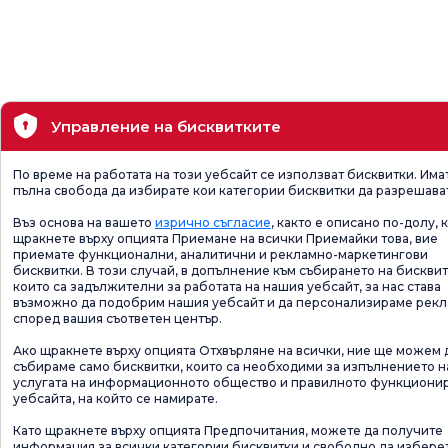
Управление на бисквитките
По време на работата на този уебсайт се използват бисквитки. Има
пълна свобода да избирате кои категории бисквитки да разрешава
Въз основа на вашето
изрично съгласие
, както е описано по-долу, 
щракнете върху опцията Приемане на всички Приемайки това, вие
приемате функционални, аналитични и рекламно-маркетингови
бисквитки. В този случай, в допълнение към събирането на бисквит
които са задължителни за работата на нашия уебсайт, за нас става
възможно да подобрим нашия уебсайт и да персонализираме рек
според вашия съответен център.
Ако щракнете върху опцията Отхвърляне на всички, ние ще можем 
събираме само бисквитки, които са необходими за изпълнението н
услугата на информационното общество и правилното функциони
уебсайта, на който се намирате.
Като щракнете върху опцията Предпочитания, можете да получите
информация за всички категории бисквитки и свободно да избере