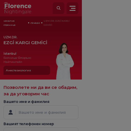
начална
UZM.DR. EZGİ KARGI
лекари
страница
GEMİCİ
UZM.DR.
EZGİ KARGI GEMİCİ
İstanbul
Болница Флорънс
Найтингейл
Анестезиология
Позволете ни да ви се обадим,
за да уговорим час
Вашето име и фамилия
Вашият телефонен номер