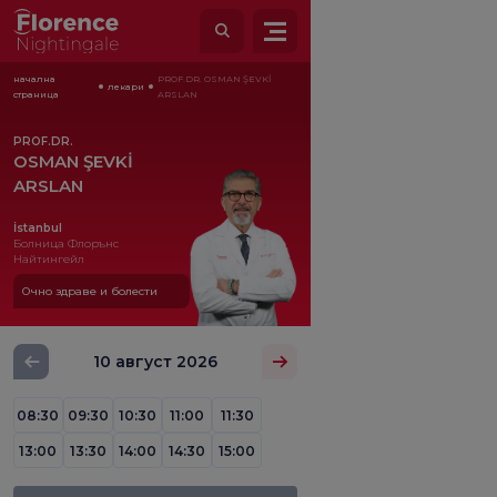
начална
PROF.DR. OSMAN ŞEVKİ
лекари
страница
ARSLAN
PROF.DR.
OSMAN ŞEVKİ
ARSLAN
İstanbul
Болница Флорънс
Найтингейл
Очно здраве и болести
10 август 2026
08:30
09:30
10:30
11:00
11:30
13:00
13:30
14:00
14:30
15:00