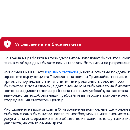
Управление на бисквитките
По време на работата на този уебсайт се използват бисквитки. Има
пълна свобода да избирате кои категории бисквитки да разрешава
Въз основа на вашето
изрично съгласие
, както е описано по-долу, 
щракнете върху опцията Приемане на всички Приемайки това, вие
приемате функционални, аналитични и рекламно-маркетингови
бисквитки. В този случай, в допълнение към събирането на бисквит
които са задължителни за работата на нашия уебсайт, за нас става
възможно да подобрим нашия уебсайт и да персонализираме рек
според вашия съответен център.
Ако щракнете върху опцията Отхвърляне на всички, ние ще можем 
събираме само бисквитки, които са необходими за изпълнението н
услугата на информационното общество и правилното функциони
уебсайта, на който се намирате.