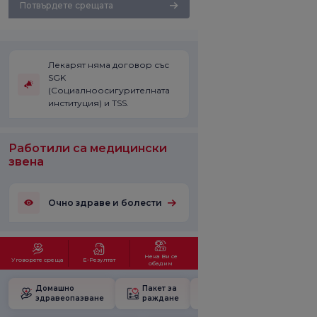
Потвърдете срещата
Лекарят няма договор със
SGK
(Социалноосигурителната
институция) и TSS.
Работили са медицински
звена
Очно здраве и болести
Нека Ви се
Уговорете среща
Е-Резултат
обадим
Домашно
Пакет за
Училище за
здравеопазване
раждане
бременност