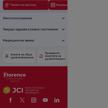
Пакети за преглед
Медицински технологии
Местоположения
Текущо здравословно състояние
Медицински звена
Проверете
Анкета за
Анкета за общо
Анкетата за
удовлетвореност
удовлетворение
удовлетвореност.
от промоцията