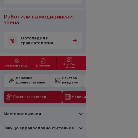
Работили са медицински
звена
Ортопедия и
травматология
Нека Ви се
Уговорете среща
Е-Резултат
обадим
Домашно
Пакет за
Училище за
здравеопазване
раждане
бременност
Пакети за преглед
Медицински технологии
Местоположения
Текущо здравословно състояние