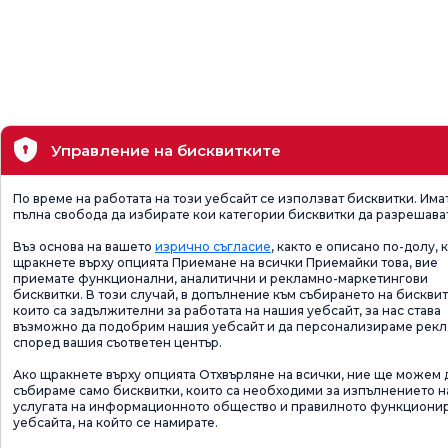
Управление на бисквитките
По време на работата на този уебсайт се използват бисквитки. Има
пълна свобода да избирате кои категории бисквитки да разрешава
Въз основа на вашето
изрично съгласие
, както е описано по-долу, 
щракнете върху опцията Приемане на всички Приемайки това, вие
приемате функционални, аналитични и рекламно-маркетингови
бисквитки. В този случай, в допълнение към събирането на бисквит
които са задължителни за работата на нашия уебсайт, за нас става
възможно да подобрим нашия уебсайт и да персонализираме рек
според вашия съответен център.
Ако щракнете върху опцията Отхвърляне на всички, ние ще можем 
събираме само бисквитки, които са необходими за изпълнението н
услугата на информационното общество и правилното функциони
уебсайта, на който се намирате.