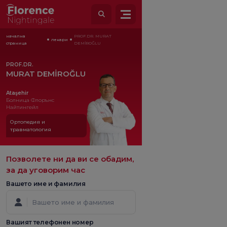
начална
PROF.DR. MURAT
лекари
страница
DEMİROĞLU
PROF.DR.
MURAT DEMİROĞLU
Ataşehir
Болница Флорънс
Найтингейл
Ортопедия и
травматология
Позволете ни да ви се обадим,
за да уговорим час
Вашето име и фамилия
Вашият телефонен номер