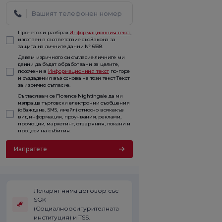
Прочетох и разбрах
Информационния текст
,
изготвен в съответствие със Закона за
защита на личните данни № 6698.
Давам изричното си съгласие личните ми
данни да бъдат обработвани за целите,
посочени в
Информационния текст
по-горе
и създадения въз основа на този текст Текст
за изрично съгласие.
Съгласявам се Florence Nightingale да ми
изпраща търговски електронни съобщения
(обаждане, SMS, имейл) относно всякакъв
вид информация, проучвания, реклами,
промоции, маркетинг, отваряния, покани и
процеси на събития.
Изпратете
Лекарят няма договор със
SGK
(Социалноосигурителната
институция) и TSS.