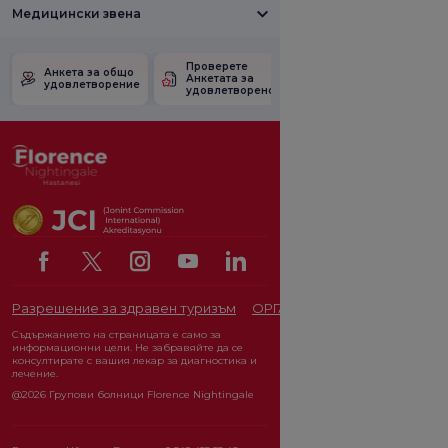
Медицински звена
Проверете
Анкета за
Анкета за общо
Анкетата за
удовлетвореност
удовлетворение
удовлетвореност.
от промоцията
Разрешение за здравен туризъм
ОРГАН ЗА ЗАЩИТА НА ЛИЧ
Съдържанието на страницата е само за
информационни цели. Не забравяйте да се
консултирате с вашия лекар за диагностика и
лечение.
@2026 Групови болници Florence Nightingale