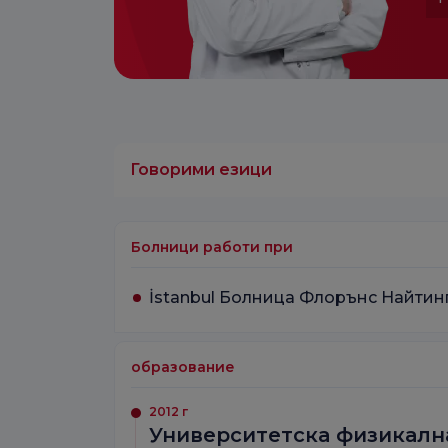
Говорими езици
Болници работи при
İstanbul Болница Флорънс Найтин
образование
2012 г
Университетска физикалн