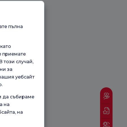
ате пълна
 като
е приемате
 този случай,
ни за
 нашия уебсайт
.
м да събираме
а на
сайта, на