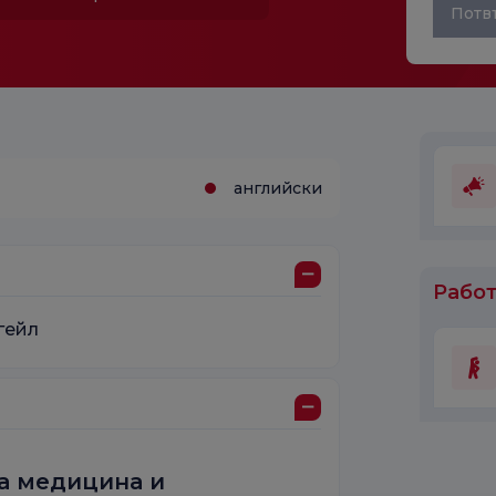
Потв
английски
Работ
гейл
а медицина и