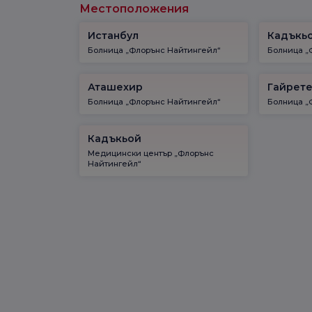
Местоположения
Истанбул
Кадъкь
Болница „Флорънс Найтингейл“
Болница „
Аташехир
Гайрет
Болница „Флорънс Найтингейл“
Болница „
Кадъкьой
Медицински център „Флорънс
Найтингейл“