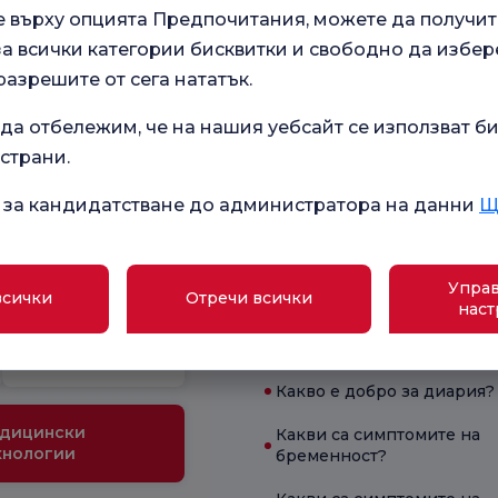
е върху опцията Предпочитания, можете да получит
 всички категории бисквитки и свободно да избер
разрешите от сега нататък.
да отбележим, че на нашия уебсайт се използват би
.
 страни.
Анкета за общо
 нашите
удовлетворение
 за кандидатстване до администратора на данни
Щ
зживяване.
Управ
всички
Отречи всички
Текущо здравословно
наст
Училище за
състояние
бременност
Какво е добро за диария?
дицински
Какви са симптомите на
хнологии
бременност?