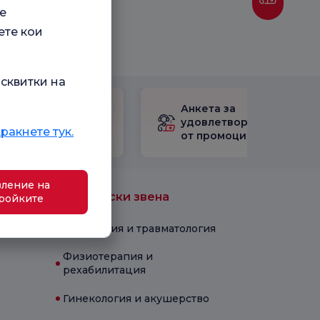
е
ете кои
сквитки на
Проверете
Анкета за
Анкетата за
удовлетвореност
ракнете тук.
удовлетвореност.
от промоцията
ление на
Медицински звена
ройките
Ортопедия и травматология
Физиотерапия и
рехабилитация
Гинекология и акушерство