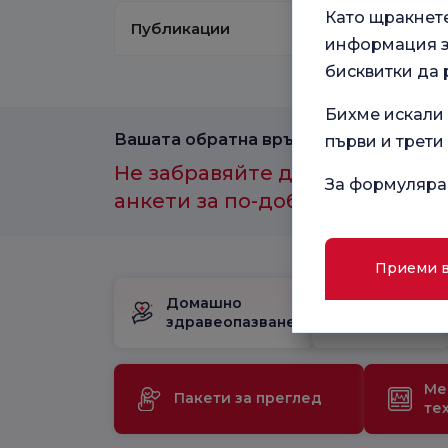
Като щракнет
Публикации
информация за
бисквитки да 
Бихме искали 
Вашата обратна връзка е важна за нас
първи и трети
Не забравяйте да участвате в
За формуляра
анкети за по-добро здравно и
Приеми 
Домашно
Пакет за
здравеопазване
раждане
Ме
Пакети за преглед
те