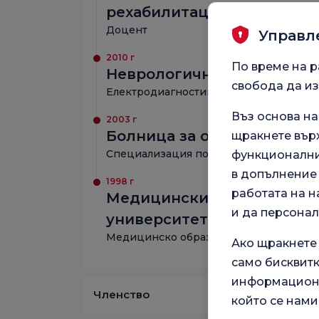
рехабилитация в Анкара
Доцент
Управл
2010 г
По време на р
Неврологични науки на у
свобода да из
Електродиагностика: магистър
Въз основа н
2003 г
Болница за обучение и изс
щракнете върх
Специализация по медицина
функционални,
в допълнение 
1998 г
работата на н
Медицински факултет Cer
и да персона
университет
Медицинско образование
Ако щракнете
само бисквитк
информационн
Членство
който се нами