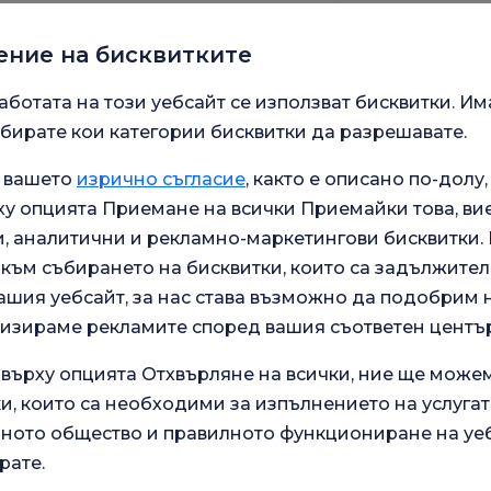
ение на бисквитките
аботата на този уебсайт се използват бисквитки. Им
ниверситета Мармара
бирате кои категории бисквитки да разрешавате.
а вашето
изрично съгласие
, както е описано по-долу,
ледвания SB Istanbul
у опцията Приемане на всички Приемайки това, ви
 аналитични и рекламно-маркетингови бисквитки. В
към събирането на бисквитки, които са задължител
ашия уебсайт, за нас става възможно да подобрим
rahpaşa на Истанбулския
лизираме рекламите според вашия съответен център
 върху опцията Отхвърляне на всички, ние ще може
и, които са необходими за изпълнението на услугат
ото общество и правилното функциониране на уеб
рате.