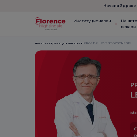
Начало Здраве
Институционален
Нашит
лекари
начална страница
лекари
PROF.DR. LEVENT ÖZGÖNENEL
P
L
İsta
Ф
р