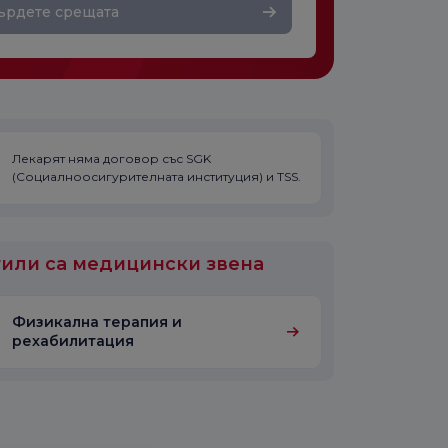
ърдете срещата
Лекарят няма договор със SGK
(Социалноосигурителната институция) и TSS.
или са медицински звена
Физикална терапия и
рехабилитация