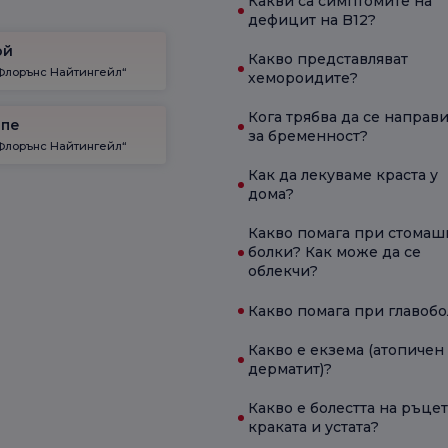
Какви са симптомите на
дефицит на B12?
ой
Какво представляват
Флорънс Найтингейл“
хемороидите?
Кога трябва да се направи
епе
за бременност?
Флорънс Найтингейл“
Как да лекуваме краста у
дома?
Какво помага при стомаш
болки? Как може да се
облекчи?
Какво помага при главоб
Какво е екзема (атопичен
дерматит)?
Какво е болестта на ръцет
краката и устата?