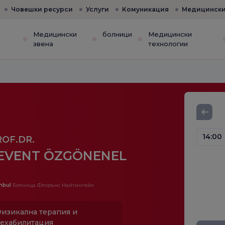
Човешки ресурси
Услуги
Комуникация
Медицински
е
Медицински
болници
Медицински
звена
технологии
14:00
ROF.DR.
EVENT ÖZGÖNENEL
nbul
Болница Флорънс Найтингейл
изикална терапия и
ехабилитация