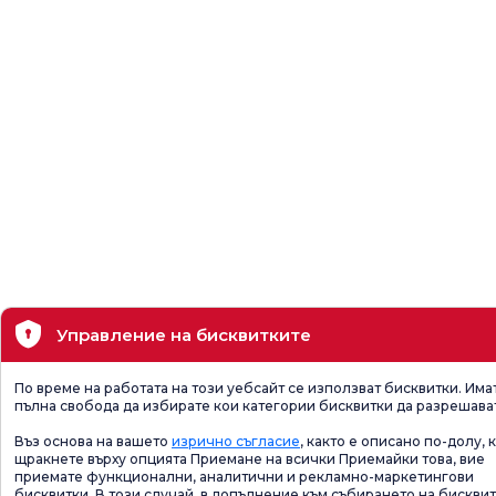
Управление на бисквитките
По време на работата на този уебсайт се използват бисквитки. Има
пълна свобода да избирате кои категории бисквитки да разрешава
Въз основа на вашето
изрично съгласие
, както е описано по-долу, 
щракнете върху опцията Приемане на всички Приемайки това, вие
приемате функционални, аналитични и рекламно-маркетингови
бисквитки. В този случай, в допълнение към събирането на бисквит