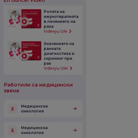
En Güncel Video
Ролята на
имунотерапията
в лечението на
рака
Videoyu İzle
Значението на
ранната
диагностика и
скрининг при
рак
Videoyu İzle!
Работили са медицински
звена
Медицинска
онкология
Медицинска
онкология