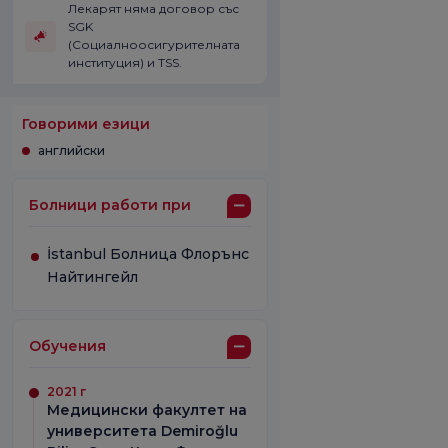
Лекарят няма договор със
SGK
(Социалноосигурителната
институция) и TSS.
Говорими езици
английски
Болници работи при
İstanbul Болница Флорънс
Найтингейл
Обучения
2021 г
Медицински факултет на
университета Demiroğlu