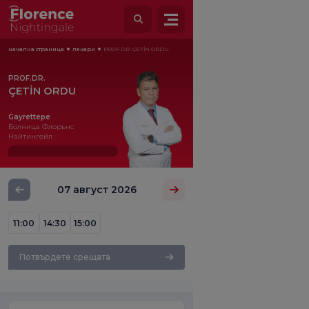
начална страница
лекари
PROF.DR. ÇETİN ORDU
PROF.DR.
ÇETİN ORDU
Gayrettepe
Болница Флорънс
Найтингейл
07 август 2026
11:00
14:30
15:00
Потвърдете срещата