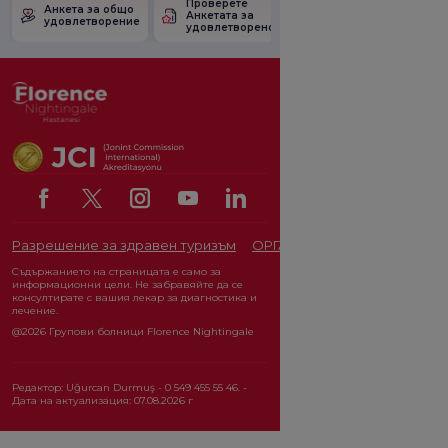
Проверете
Анкета за
Анкета за общо
Анкетата за
удовлетвореност
удовлетворение
удовлетвореност.
от промоцията
Разрешение за здравен туризъм
ОРГАН ЗА ЗАЩИТА НА ЛИЧ
Съдържанието на страницата е само за
информационни цели. Не забравяйте да се
консултирате с вашия лекар за диагностика и
лечение.
@2026 Групови болници Florence Nightingale
Редактор: Uğurcan Durmuş - 0 549 455 55 46. -
Дата на актуализация: 07.08.2026 г