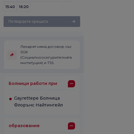
15:40
16:20
Потвърдете срещата
Лекарят няма договор със
SGK
(Социалноосигурителната
институция) и TSS.
Болници работи при
Gayrettepe Болница
Флорънс Найтингейл
образование