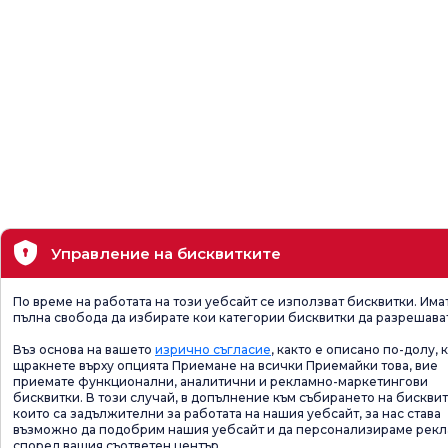
Управление на бисквитките
По време на работата на този уебсайт се използват бисквитки. Има
пълна свобода да избирате кои категории бисквитки да разрешава
Въз основа на вашето
изрично съгласие
, както е описано по-долу, 
щракнете върху опцията Приемане на всички Приемайки това, вие
приемате функционални, аналитични и рекламно-маркетингови
бисквитки. В този случай, в допълнение към събирането на бисквит
които са задължителни за работата на нашия уебсайт, за нас става
възможно да подобрим нашия уебсайт и да персонализираме рек
според вашия съответен център.