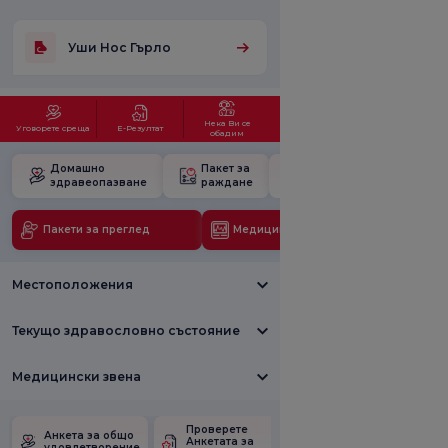
Уши Нос Гърло
Нека Ви се
Уговорете среща
Е-Резултат
обадим
Домашно
Пакет за
Училище за
здравеопазване
раждане
бременност
Пакети за преглед
Медицински технологии
Местоположения
Текущо здравословно състояние
Медицински звена
Проверете
Анкета за
Анкета за общо
Анкетата за
удовлетвореност
удовлетворение