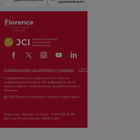
удовлетвореност.
от промоцията
Разрешение за здравен туризъм
ОРГАН ЗА ЗАЩИТА НА ЛИЧ
Съдържанието на страницата е само за
информационни цели. Не забравяйте да се
консултирате с вашия лекар за диагностика и
лечение.
@2026 Групови болници Florence Nightingale
Редактор: Uğurcan Durmuş - 0 549 455 55 46. -
Дата на актуализация: 08.08.2026 г