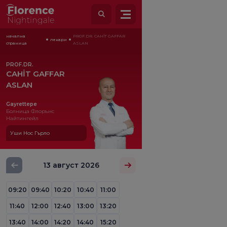
начална
PROF.DR. CAHİT GAFFAR
лекари
страница
ASLAN
PROF.DR.
CAHİT GAFFAR
ASLAN
Gayrettepe
Болница Флорънс
Найтингейл
Уши Нос Гърло
13 август 2026
09:20
09:40
10:20
10:40
11:00
11:40
12:00
12:40
13:00
13:20
13:40
14:00
14:20
14:40
15:20