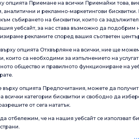
у опцията Приемане на всички Приемайки това, ви
 аналитични и рекламно-маркетингови бисквитки. В
към събирането на бисквитки, които са задължител
ашия уебсайт, за нас става възможно да подобрим
лизираме рекламите според вашия съответен център
 върху опцията Отхвърляне на всички, ние ще може
и, които са необходими за изпълнението на услугат
ото общество и правилното функциониране на уеб
.
рате.
Анкета за общо
 нашите
удовлетворение
зживяване.
е върху опцията Предпочитания, можете да получит
 всички категории бисквитки и свободно да избер
разрешите от сега нататък.
Текущо здравословно
да отбележим, че на нашия уебсайт се използват би
Училище за
състояние
 страни.
бременност
Какво е добро за диария?