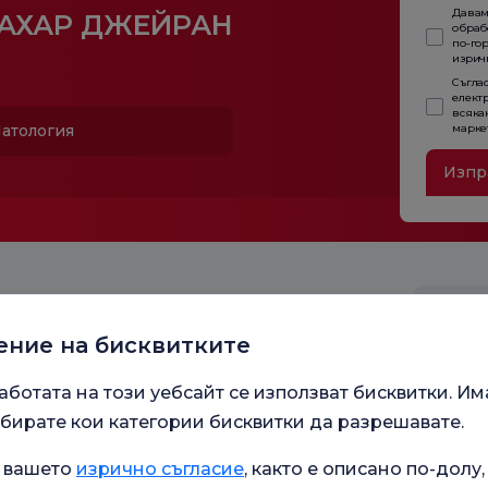
Давам
АХАР ДЖЕЙРАН
обраб
по-гор
изричн
Съглас
елект
всяка
марке
атология
Изпр
ение на бисквитките
аботата на този уебсайт се използват бисквитки. Им
бирате кои категории бисквитки да разрешавате.
Работ
а вашето
изрично съгласие
, както е описано по-долу,