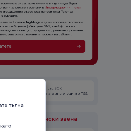
 изричното си съгласие личните ми данни да бъдат
отвани за целите, посочени в
Информационния текст
е и създадения въз основа на този текст Текст за
о съгласие.
явам се Florence Nightingale да ми изпраща търговски
ронни съобщения (обаждане, SMS, имейл) относно
къв вид информация, проучвания, реклами, промоции,
тинг, отваряния, покани и процеси на събития.
атете
Лекарят няма договор със SGK
(Социалноосигурителната институция) и TSS.
ате пълна
или са медицински звена
 като