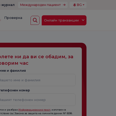
 журнал
Международен пациент
BG
Проверка
Онлайн транзакции
лете ни да ви се обадим, за
оворим час
име и фамилия
телефонен номер
тох и разбрах
Информационния текст
, изготвен в
тствие със Закона за защита на личните данни № 6698.