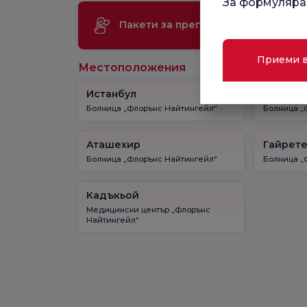
За формуляра
Ме
Пакети за преглед
те
Приеми 
Местоположения
Истанбул
Кадъкь
Болница „Флорънс Найтингейл“
Болница „
Аташехир
Гайрет
Болница „Флорънс Найтингейл“
Болница „
Кадъкьой
Медицински център „Флорънс
Найтингейл“