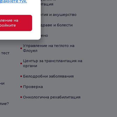
ракнете тук.
рехабилитация
Гинекология и акушерство
ление на
Детско здраве и болести
ройките
Новородено
Управление на теглото на
Флоуел
 тест
Център за трансплантация на
органи
Белодробни заболявания
ни
Проверка
Онкологична рехабилитация
олие?