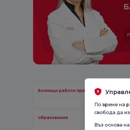
Б
П
Болници работи при
Управл
По време на р
свобода да из
образование
Въз основа н