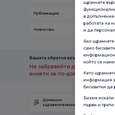
щракнете върх
функционални,
Публикации
в допълнение 
работата на н
Членство
и да персона
Ако щракнете
само бисквитк
информационн
Вашата обратна връзка е важна за нас
който се нами
Не забравяйте да участвате в
анкети за по-добро здравно и
Като щракнет
информация за
бисквитки да 
Бихме искали 
Домашно
Пакет за
здравеопазване
първи и трети
раждане