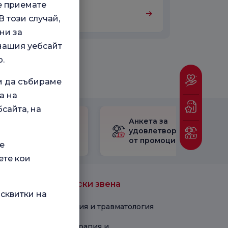
е приемате
Патология
 този случай,
ни за
 нашия уебсайт
.
м да събираме
а на
сайта, на
Проверете
Анкета за
Анкетата за
удовлетвореност
удовлетвореност.
от промоцията
е
ете кои
Медицински звена
сквитки на
Ортопедия и травматология
Физиотерапия и