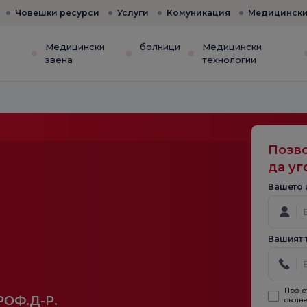
Човешки ресурси
Услуги
Комуникация
Медицински
е
Медицински
болници
Медицински
звена
технологии
Позво
да уг
Вашето 
Вашият 
Проче
РОФ.Д-Р.
съотве