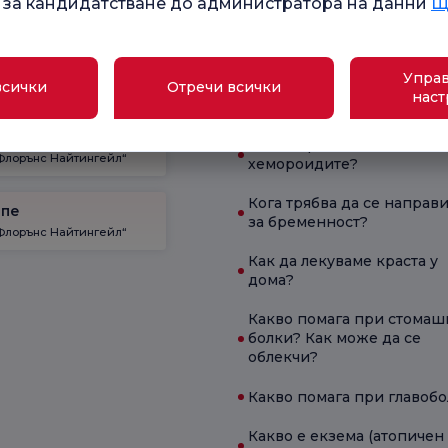
 за кандидатстване до администратора на данни
Щ
дицински
Какви са симптомите на
хнологии
бременност?
Управ
всички
Отречи всички
Какви са симптомите на
наст
дефицит на B12?
ой
Какво представляват
Флорънс Найтингейл“
хемороидите?
Кога трябва да се направи
епе
за бременност?
Флорънс Найтингейл“
Как да лекуваме краста у
дома?
Какво помага при стомаш
болки? Как може да се
облекчи?
Какво помага при главоб
Какво е екзема (атопичен