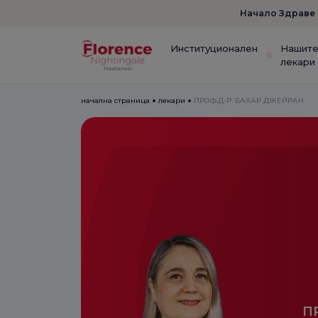
Начало Здраве
Институционален
Нашит
лекари
начална страница
лекари
ПРОФ.Д-Р. БАХАР ДЖЕЙРАН
П