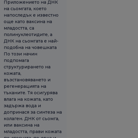
Приложението на ДНК
на сьомгата, което
напоследък е известно
още като ваксина на
младостта, са
полинуклеотидите, а
ДНК на сьомгата е най-
подобна на човешката
По този начин
подпомага
структурирането на
кожата,
възстановяването и
регенерацията на
тъканите. Тя осигурява
влага на кожата, като
задържа вода и
допринася за синтеза на
колаген. ДНК от сьомга,
или ваксина на
младостта, прави кожата
по-стегната, по-ярка и