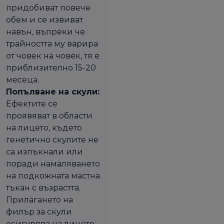
придобиват повече
обем и се извиват
навън, въпреки че
трайността му варира
от човек на човек, тя е
приблизително 15-20
месеца.
Попълване на скули:
Ефектите се
проявяват в области
на лицето, където
генетично скулите не
са изпъкнали или
поради намаляването
на подкожната мастна
тъкан с възрастта.
Прилагането на
филър за скули
осигурява на лицето