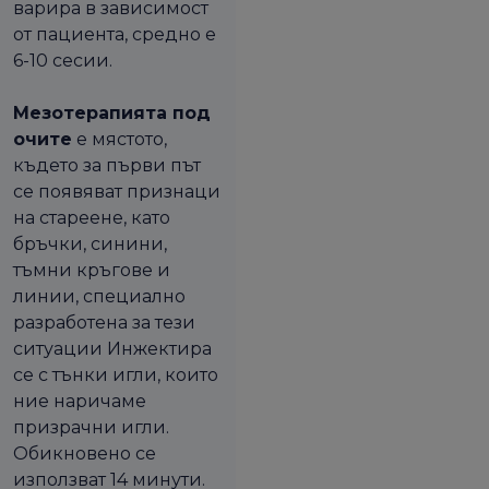
варира в зависимост
от пациента, средно е
6-10 сесии.
Мезотерапията под
очите
е мястото,
където за първи път
се появяват признаци
на стареене, като
бръчки, синини,
тъмни кръгове и
линии, специално
разработена за тези
ситуации Инжектира
се с тънки игли, които
ние наричаме
призрачни игли.
Обикновено се
използват 14 минути.