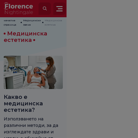
начална
Медицински
Медицинска
страница
звена
естетика
Медицинска
естетика
Какво е
медицинска
естетика?
Използването на
различни методи, за да
изглеждате здрави и