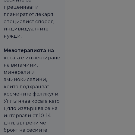
преценяват и
планират от лекаря
специалист според
индивидуалните
нужди.
Мезотерапията на
косата е инжектиране
на витамини,
минерали и
аминокиселини,
които подхранват
космените фоликули.
Уплътнява косата като
цяло извършва се на
интервали от 10-14
дни, въпреки че
броят на сесиите