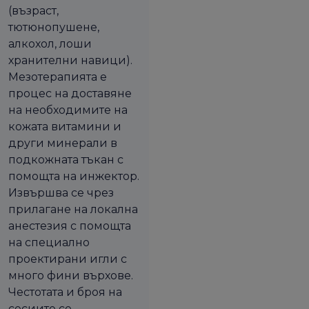
(възраст,
тютюнопушене,
алкохол, лоши
хранителни навици).
Мезотерапията е
процес на доставяне
на необходимите на
кожата витамини и
други минерали в
подкожната тъкан с
помощта на инжектор.
Извършва се чрез
прилагане на локална
анестезия с помощта
на специално
проектирани игли с
много фини върхове.
Честотата и броя на
сесиите се