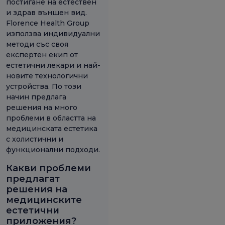
постигане на естествен
и здрав външен вид.
Florence Health Group
използва индивидуални
методи със своя
експертен екип от
естетични лекари и най-
новите технологични
устройства. По този
начин предлага
решения на много
проблеми в областта на
медицинската естетика
с холистични и
функционални подходи.
Какви проблеми
предлагат
решения на
медицинските
естетични
приложения?