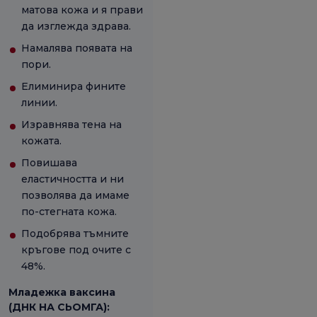
матова кожа и я прави
да изглежда здрава.
Намалява появата на
пори.
Елиминира фините
линии.
Изравнява тена на
кожата.
Повишава
еластичността и ни
позволява да имаме
по-стегната кожа.
Подобрява тъмните
кръгове под очите с
48%.
Младежка ваксина
(ДНК НА СЬОМГА):