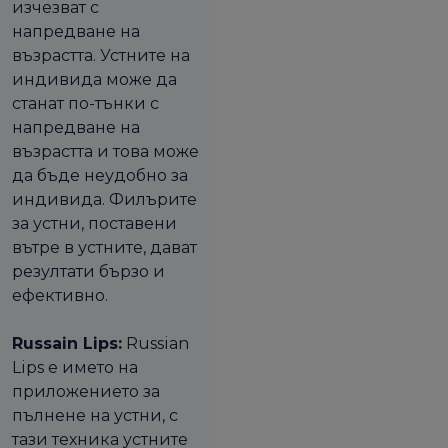
изчезват с
напредване на
възрастта. Устните на
индивида може да
станат по-тънки с
напредване на
възрастта и това може
да бъде неудобно за
индивида. Филърите
за устни, поставени
вътре в устните, дават
резултати бързо и
ефективно.
Russain Lips:
Russian
Lips е името на
приложението за
пълнене на устни, с
тази техника устните