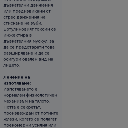
дъвкателни движения
или предизвикани от
стрес движения на
стискане на зъби.
Ботулиновият токсин се
инжектира в
дъвкателния мускул, за
да се предотврати това
разширяване и да се
осигури овален вид на
лицето.
Лечение на
изпотяване:
Изпотяването е
нормален физиологичен
механизъм на тялото.
Потта е секретът,
произвеждан от потните
жлези, когато се полагат
прекомерни усилия или