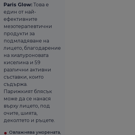
Paris Glow:
Това е
един от най-
ефективните
мезотерапевтични
продукти за
подмладяване на
лицето, благодарение
на хиалуроновата
киселина и 59
различни активни
съставки, които
съдържа.
Парижкият блясък
може да се нанася
върху лицето, под
очите, шията,
деколтето и ръцете.
Овлажнява уморената,