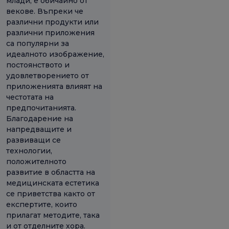
млади, е обичайно от
векове. Въпреки че
различни продукти или
различни приложения
са популярни за
идеалното изображение,
постоянството и
удовлетворението от
приложенията влияят на
честотата на
предпочитанията.
Благодарение на
напредващите и
развиващи се
технологии,
положителното
развитие в областта на
медицинската естетика
се приветства както от
експертите, които
прилагат методите, така
и от отделните хора.