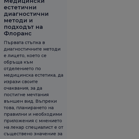
Медицински
естетични
диагностични
методи и
подходът на
Флоранс
Първата стъпка в
диагностичните методи
е лицето, което се
обръща към
отделението по
медицинска естетика, да
изрази своите
очаквания, за да
постигне мечтания
външен вид. Въпреки
това, планирането на
правилни и необходими
приложения с мнението
на лекар специалист е от
съществено значение за