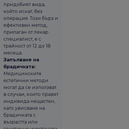
придобият вида,
който искат, без
операция. Този бърз и
ефективен метод,
прилаган от лекар
специалист, е с
трайност от 12 до 18
месеца.
Запълване на
брадичката:
Медицинските
естетични методи
могат да се използват
в случаи, които правят
индивида нещастен,
като увисване на
брадичката с
възрастта или
генетично изостанала