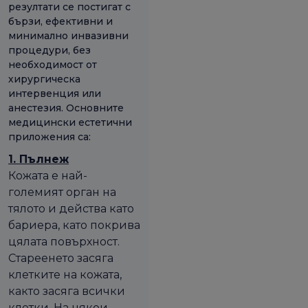
резултати се постигат с
бързи, ефективни и
минимално инвазивни
процедури, без
необходимост от
хирургическа
интервенция или
анестезия. Основните
медицински естетични
приложения са:
1. Пълнеж
Кожата е най-
големият орган на
тялото и действа като
бариера, като покрива
цялата повърхност.
Стареенето засяга
клетките на кожата,
както засяга всички
клетки. На някои