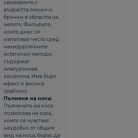
свързаните с
възрастта линии и
бръчки в областта на
челото. Филърите,
които днес се
използват често сред
нехирургичните
естетични методи,
съдържат
хиалуронова
киселина; Има бърз
ефект и висока
трайност.
Пълнене на носа:
Пълненето на носа
позволява на хора,
които се чувстват
неудобно от общия
вид на носа, бързо да