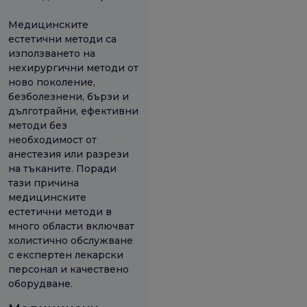
Медицинските
естетични методи са
използването на
нехирургични методи от
ново поколение,
безболезнени, бързи и
дълготрайни, ефективни
методи без
необходимост от
анестезия или разрези
на тъканите. Поради
тази причина
медицинските
естетични методи в
много области включват
холистично обслужване
с експертен лекарски
персонал и качествено
оборудване.