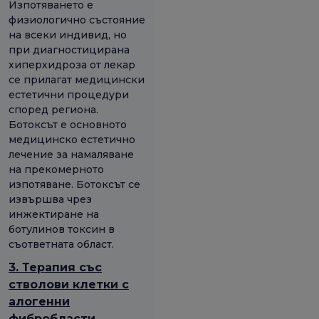
Изпотяването е
физиологично състояние
на всеки индивид, но
при диагностицирана
хиперхидроза от лекар
се прилагат медицински
естетични процедури
според региона.
Ботоксът е основното
медицинско естетично
лечение за намаляване
на прекомерното
изпотяване. Ботоксът се
извършва чрез
инжектиране на
ботулинов токсин в
съответната област.
3. Терапия със
стволови клетки с
алогенни
фибробласти