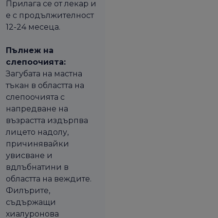
Прилага се от лекар и
е с продължителност
12-24 месеца.
Пълнеж на
слепоочията:
Загубата на мастна
тъкан в областта на
слепоочията с
напредване на
възрастта издърпва
лицето надолу,
причинявайки
увисване и
вдлъбнатини в
областта на веждите.
Филърите,
съдържащи
хиалуронова