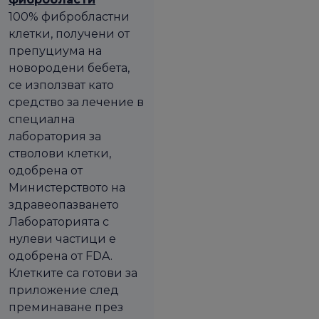
100% фибробластни
клетки, получени от
препуциума на
новородени бебета,
се използват като
средство за лечение в
специална
лаборатория за
стволови клетки,
одобрена от
Министерството на
здравеопазването
Лабораторията с
нулеви частици е
одобрена от FDA.
Клетките са готови за
приложение след
преминаване през