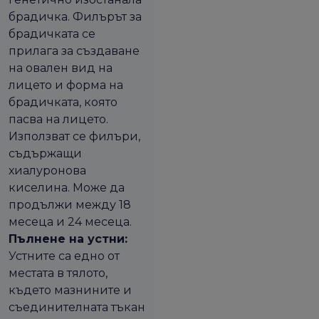
брадичка. Филърът за
брадичката се
прилага за създаване
на овален вид на
лицето и форма на
брадичката, която
пасва на лицето.
Използват се филъри,
съдържащи
хиалуронова
киселина. Може да
продължи между 18
месеца и 24 месеца.
Пълнене на устни:
Устните са едно от
местата в тялото,
където мазнините и
съединителната тъкан