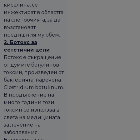
киселина, се
инжектират в областта
на слепоочията, за да
възстановят
предишния му обем.
2. Ботокс за
естетични цели
Ботокс е съкращение
от думите ботулинов
токсин, произведен от
бактерията, наречена
Clostridium botulinum.
В продължение на
много години този
токсин се използва в
света на медицината
за лечение на
заболявания.
Напоследък се