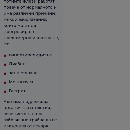
потните жлези работят
повече от нормалното и
има различни причини.
Някои заболявания,
които могат да
прогресират с
прекомерно изпотяване,
са:
хипертиреоидизъм
Диабет
затлъстяване
Менопауза
Гастрит
Ако има подлежаща
органична патология,
лечението на това
заболяване трябва да се
извършва от лекаря.