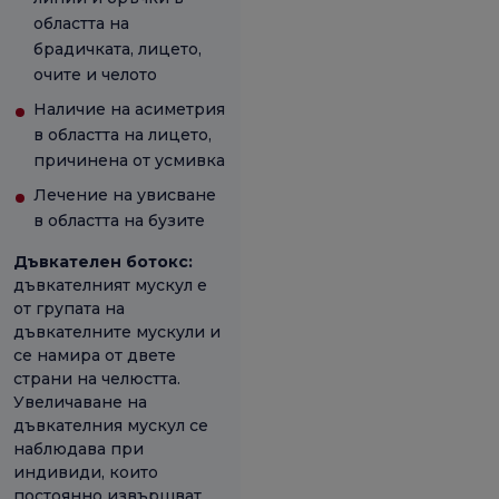
областта на
брадичката, лицето,
очите и челото
Наличие на асиметрия
в областта на лицето,
причинена от усмивка
Лечение на увисване
в областта на бузите
Дъвкателен ботокс:
дъвкателният мускул е
от групата на
дъвкателните мускули и
се намира от двете
страни на челюстта.
Увеличаване на
дъвкателния мускул се
наблюдава при
индивиди, които
постоянно извършват