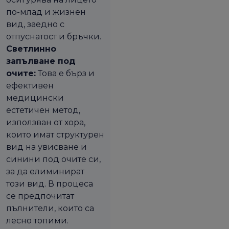
по-млад и жизнен
вид, заедно с
отпуснатост и бръчки.
Светлинно
запълване под
очите:
Това е бърз и
ефективен
медицински
естетичен метод,
използван от хора,
които имат структурен
вид на увисване и
синини под очите си,
за да елиминират
този вид. В процеса
се предпочитат
пълнители, които са
лесно топими.