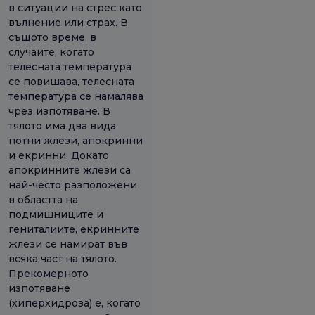
в ситуации на стрес като
вълнение или страх. В
същото време, в
случаите, когато
телесната температура
се повишава, телесната
температура се намалява
чрез изпотяване. В
тялото има два вида
потни жлези, апокринни
и екринни. Докато
апокринните жлези са
най-често разположени
в областта на
подмишниците и
гениталиите, екринните
жлези се намират във
всяка част на тялото.
Прекомерното
изпотяване
(хиперхидроза) е, когато