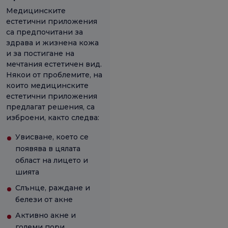
Медицинските
естетични приложения
са предпочитани за
здрава и жизнена кожа
и за постигане на
мечтания естетичен вид.
Някои от проблемите, на
които медицинските
естетични приложения
предлагат решения, са
изброени, както следва:
Увисване, което се
появява в цялата
област на лицето и
шията
Слънце, раждане и
белези от акне
Активно акне и
големи пори