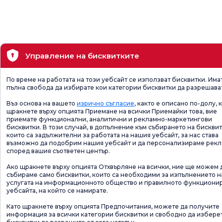
Управление на бисквитките
По време на работата на този уебсайт се използват бисквитки. Има
пълна свобода да избирате кои категории бисквитки да разрешава
Въз основа на вашето
изрично съгласие
, както е описано по-долу, 
щракнете върху опцията Приемане на всички Приемайки това, вие
приемате функционални, аналитични и рекламно-маркетингови
бисквитки. В този случай, в допълнение към събирането на бисквит
които са задължителни за работата на нашия уебсайт, за нас става
възможно да подобрим нашия уебсайт и да персонализираме рек
според вашия съответен център.
Ако щракнете върху опцията Отхвърляне на всички, ние ще можем 
събираме само бисквитки, които са необходими за изпълнението н
услугата на информационното общество и правилното функциони
уебсайта, на който се намирате.
Като щракнете върху опцията Предпочитания, можете да получите
информация за всички категории бисквитки и свободно да избере