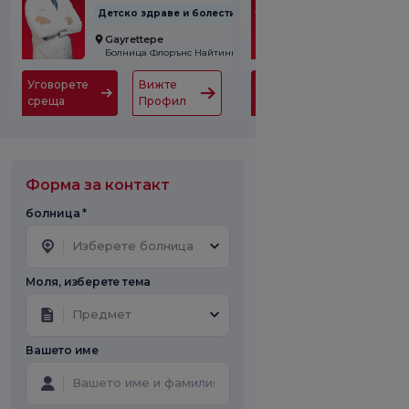
Детско здраве и болести
Детско здраве
Gayrettepe
Kadıköy
Болница Флорънс Найтингейл
Уговорете
Вижте
Уговорете
Вижте
среща
Профил
среща
Профи
Форма за контакт
болница *
Изберете болница
Моля, изберете тема
Предмет
Вашето име