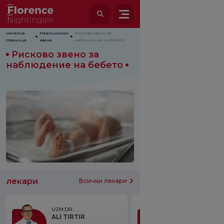
начална
Медицински
Рисково звено за
страница
звена
наблюдение на бебето
Рисково звено за
наблюдение на бебето
лекари
Всички лекари
UZM.DR.
PROF.DR.
ALİ TIRTIR
BİROL KARAB