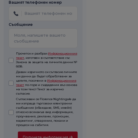
Вашият телефонен номер
Съобщение
Прочетох и разбрах
Информационния
текст
, изготвен в съответствие със
Закона за защита на личните данни №
6698.
Давам изричното си съгласие личните
ми данни да бъдат обработвани за
целите, посочени в
Информационния
текст
по-горе и създадения въз основа
на този текст Текст за изрично
съгласие.
Съгласявам се Florence Nightingale да
ми изпраща търговски електронни
съобщения (обаждане, SMS, имейл)
относно всякакъв вид информация,
проучвания, реклами, промоции,
маркетинг, отваряния, покани и
процеси на събития.
Получете информация