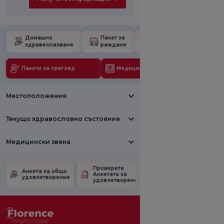
Домашно
Пакет за
Училище за
здравеопазване
раждане
бременност
Пакети за преглед
Медицински технологии
Местоположения
Текущо здравословно състояние
Медицински звена
Проверете
Анкета за
Анкета за общо
Анкетата за
удовлетвореност
удовлетворение
удовлетвореност.
от промоцията