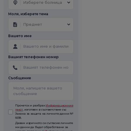
Изберете болница
Моля, изберете тема
Предмет
Вашето име
Вашият телефонен номер
Съобщение
Прочетох и разбрах
Информационния
текст
, изготвен в съответствие със
Закона за защита на личните данни №
6698.
Давам изричното си съгласие личните
ми данни да бъдат обработвани за