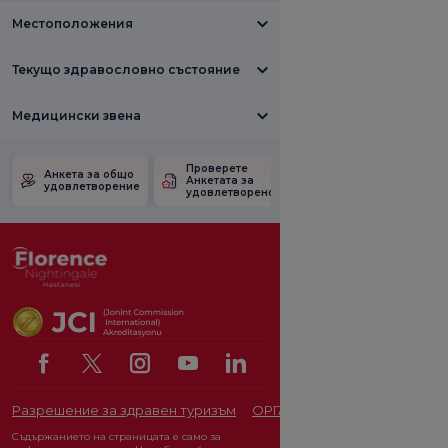
Местоположения
Текущо здравословно състояние
Медицински звена
Проверете
Анкета за
Анкета за общо
Анкетата за
удовлетвореност
удовлетворение
удовлетвореност.
от промоцията
Разрешение за здравен туризъм
ОРГАН ЗА ЗАЩИТА НА ЛИЧ
Съдържанието на страницата е само за