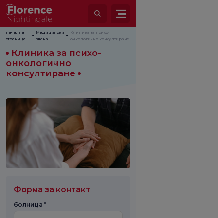
начална
Медицински
Клиника за психо-
страница
звена
онкологично консултиране
Клиника за психо-
онкологично
консултиране
Форма за контакт
болница *