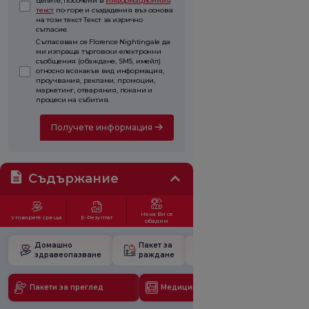
целите, посочени в
Информационния
текст
по-горе и създадения въз основа
на този текст Текст за изрично
съгласие.
Съгласявам се Florence Nightingale да
ми изпраща търговски електронни
съобщения (обаждане, SMS, имейл)
относно всякакъв вид информация,
проучвания, реклами, промоции,
маркетинг, отваряния, покани и
процеси на събития.
Получете информация
Съдържание
Нека Ви се
Уговорете среща
Е-Резултат
обадим
Домашно
Пакет за
Училище за
здравеопазване
раждане
бременност
Пакети за преглед
Медицински технологии