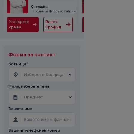
İstanbul
İstanbul
Болница Флорънс Найтингейл
Уговорете
Вижте
Уговорете
Вижте
среща
Профил
среща
Профи
Форма за контакт
болница *
Изберете болница
Моля, изберете тема
Предмет
Вашето име
Вашият телефонен номер