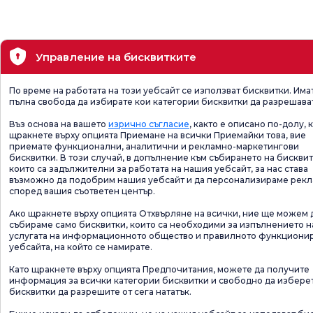
Управление на бисквитките
По време на работата на този уебсайт се използват бисквитки. Има
пълна свобода да избирате кои категории бисквитки да разрешава
Въз основа на вашето
изрично съгласие
, както е описано по-долу, 
щракнете върху опцията Приемане на всички Приемайки това, вие
приемате функционални, аналитични и рекламно-маркетингови
бисквитки. В този случай, в допълнение към събирането на бисквит
които са задължителни за работата на нашия уебсайт, за нас става
възможно да подобрим нашия уебсайт и да персонализираме рек
според вашия съответен център.
Ако щракнете върху опцията Отхвърляне на всички, ние ще можем 
събираме само бисквитки, които са необходими за изпълнението н
услугата на информационното общество и правилното функциони
уебсайта, на който се намирате.
Като щракнете върху опцията Предпочитания, можете да получите
информация за всички категории бисквитки и свободно да избере
бисквитки да разрешите от сега нататък.