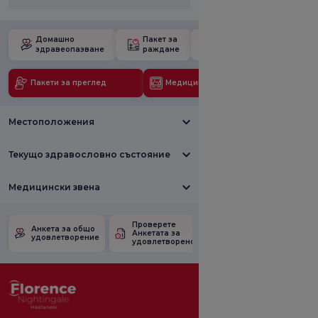
Домашно
Пакет за
Училище за
здравеопазване
раждане
бременност
Пакети за преглед
Медицински технологии
Местоположения
Текущо здравословно състояние
Медицински звена
Проверете
Анкета за
Анкета за общо
Анкетата за
удовлетвореност
удовлетворение
удовлетвореност.
от промоцията