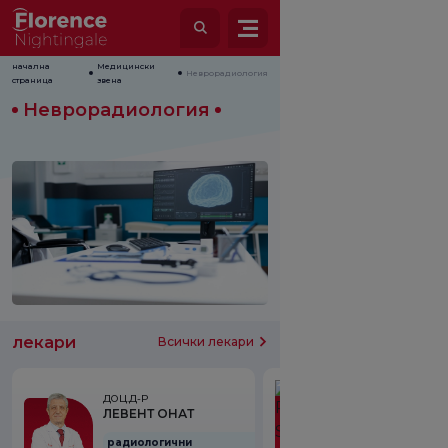
начална
Медицински
Неврорадиология
страница
звена
Неврорадиология
лекари
Всички лекари
ДОЦ.Д-Р
PROF.DR.
ЛЕВЕНТ ОНАТ
SADIK SERVE
радиологични
радиологичн