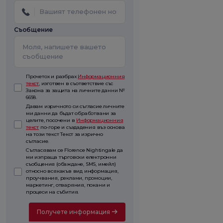
Съобщение
Прочетох и разбрах
Информационния
текст
, изготвен в съответствие със
Закона за защита на личните данни №
6698.
Давам изричното си съгласие личните
ми данни да бъдат обработвани за
целите, посочени в
Информационния
текст
по-горе и създадения въз основа
на този текст Текст за изрично
съгласие.
Съгласявам се Florence Nightingale да
ми изпраща търговски електронни
съобщения (обаждане, SMS, имейл)
относно всякакъв вид информация,
проучвания, реклами, промоции,
маркетинг, отваряния, покани и
процеси на събития.
Получете информация