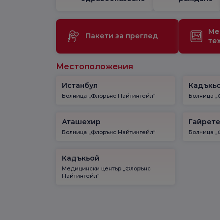
Ме
Пакети за преглед
те
Местоположения
Истанбул
Кадъкь
Болница „Флорънс Найтингейл“
Болница „
Аташехир
Гайрет
Болница „Флорънс Найтингейл“
Болница „
Кадъкьой
Медицински център „Флорънс
Найтингейл“