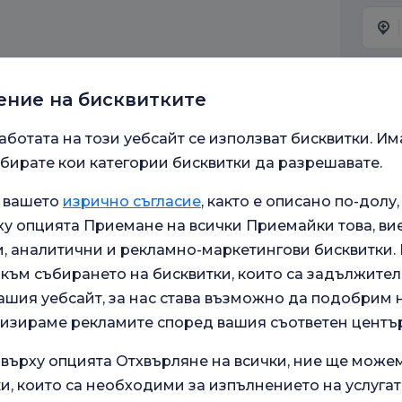
Моля, 
ение на бисквитките
аботата на този уебсайт се използват бисквитки. Им
Вашет
бирате кои категории бисквитки да разрешавате.
а вашето
изрично съгласие
, както е описано по-долу,
у опцията Приемане на всички Приемайки това, ви
Съобщ
 аналитични и рекламно-маркетингови бисквитки. В
към събирането на бисквитки, които са задължител
ашия уебсайт, за нас става възможно да подобрим
Про
лизираме рекламите според вашия съответен център
съо
669
 върху опцията Отхвърляне на всички, ние ще може
Дав
обр
и, които са необходими за изпълнението на услугат
тек