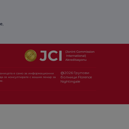
е,
@2026 Групови
раницата е само за информационни
болници Florence
да се консултирате с вашия лекар за
е.
Nightingale