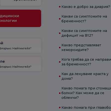
Какво е добро за диария?
дицински
Какви са симптомите на
хнологии
бременност?
Какви са симптомите на
дефицит на B12?
ой
Какво представляват
Флорънс Найтингейл“
хемороидите?
Кога трябва да се направи
епе
за бременност?
Флорънс Найтингейл“
Как да лекуваме краста у
дома?
Какво помага при стомаш
болки? Как може да се
облекчи?
Какво помага при главоб