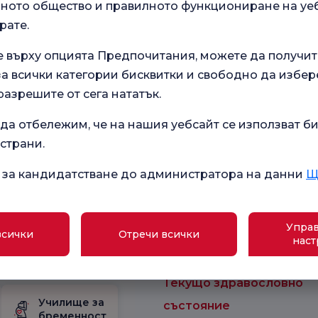
за 
ото общество и правилното функциониране на уеб
Съг
рате.
тър
отн
про
е върху опцията Предпочитания, можете да получит
съб
 всички категории бисквитки и свободно да избер
разрешите от сега нататък.
да отбележим, че на нашия уебсайт се използват би
 страни.
 за кандидатстване до администратора на данни
Щ
.
Анкета за общо
 нашите
удовлетворение
Управ
зживяване.
всички
Отречи всички
наст
Текущо здравословно
Училище за
състояние
бременност