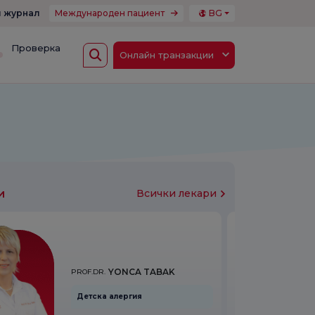
 журнал
Международен пациент
BG
Проверка
Онлайн транзакции
и
Всички лекари
YONCA TABAK
PROF.DR.
Детска алергия