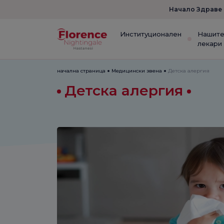
Начало Здраве
Институционален
Нашит
лекари
начална страница
Медицински звена
Детска алергия
Детска алергия