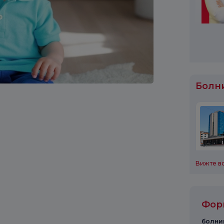
Болн
Вижте в
Форм
болниц