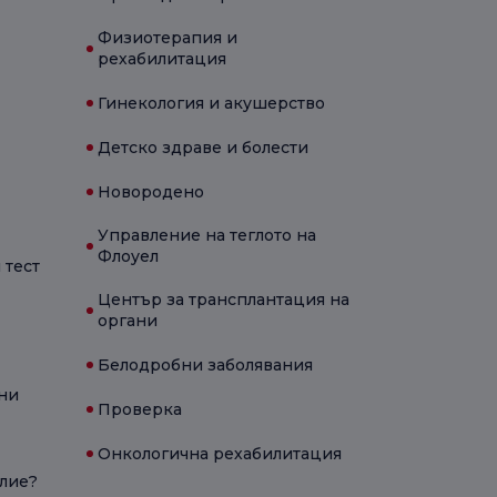
Физиотерапия и
рехабилитация
Гинекология и акушерство
Детско здраве и болести
Новородено
Управление на теглото на
Флоуел
 тест
Център за трансплантация на
органи
Белодробни заболявания
ни
Проверка
Онкологична рехабилитация
олие?