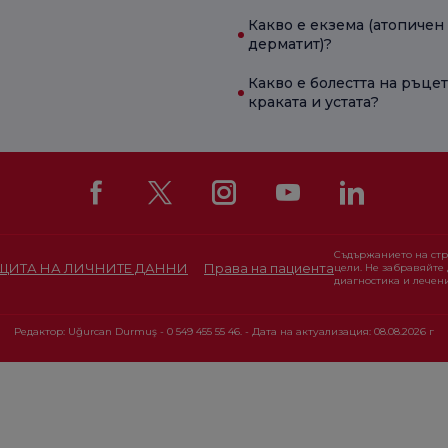
Какво е екзема (атопичен
дерматит)?
Какво е болестта на ръцет
краката и устата?
Съдържанието на ст
АЩИТА НА ЛИЧНИТЕ ДАННИ
Права на пациента
цели. Не забравяйте 
диагностика и лечени
Редактор: Uğurcan Durmuş - 0 549 455 55 46. - Дата на актуализация: 08.08.2026 г