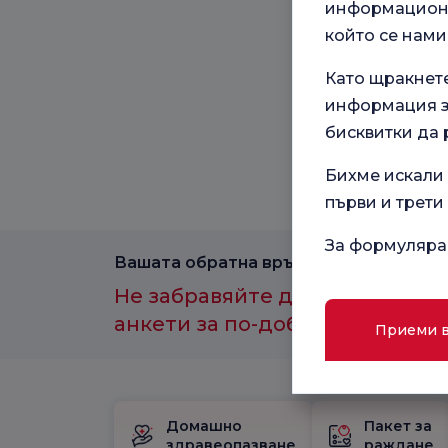
информационн
който се нами
Като щракнет
информация за
бисквитки да 
Бихме искали 
първи и трети
За формуляра
Вашата обратна връзка е важна за нас
Не забравяйте да участвате в
анкети за по-добро здравно и
Приеми 
Домашно
Пакет за
здравеопазване
раждане