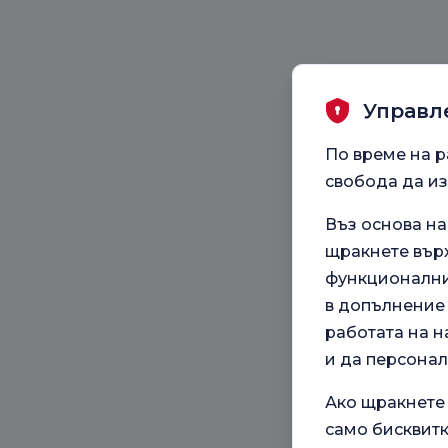
Управл
По време на р
свобода да из
Въз основа н
щракнете върх
функционални,
в допълнение 
работата на н
и да персона
Ако щракнете
само бисквитк