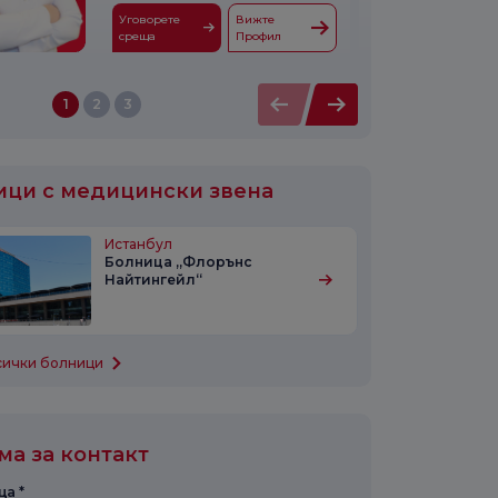
Уговорете
Вижте
среща
Профил
1
2
3
ици с медицински звена
Истанбул
Болница „Флорънс
Найтингейл“
сички болници
а за контакт
а *