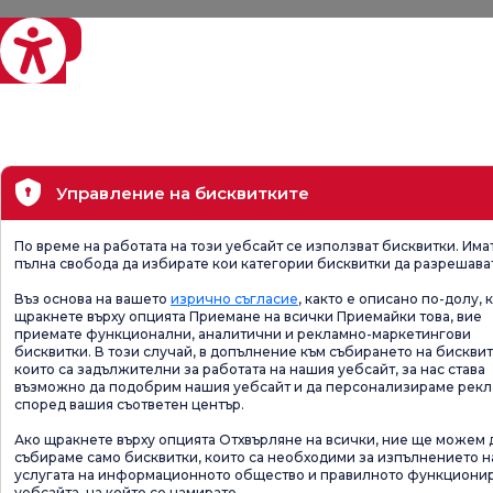
eviri
Управление на бисквитките
По време на работата на този уебсайт се използват бисквитки. Има
пълна свобода да избирате кои категории бисквитки да разрешава
Въз основа на вашето
изрично съгласие
, както е описано по-долу, 
щракнете върху опцията Приемане на всички Приемайки това, вие
приемате функционални, аналитични и рекламно-маркетингови
бисквитки. В този случай, в допълнение към събирането на бисквит
които са задължителни за работата на нашия уебсайт, за нас става
възможно да подобрим нашия уебсайт и да персонализираме рек
според вашия съответен център.
Ако щракнете върху опцията Отхвърляне на всички, ние ще можем 
събираме само бисквитки, които са необходими за изпълнението н
услугата на информационното общество и правилното функциони
уебсайта, на който се намирате.