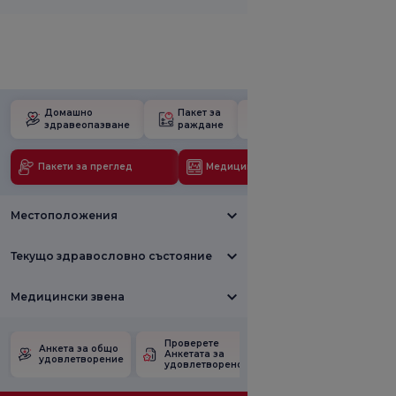
Домашно
Пакет за
Училище за
здравеопазване
раждане
бременност
Пакети за преглед
Медицински технологии
Местоположения
Текущо здравословно състояние
Медицински звена
Проверете
Анкета за
Анкета за общо
Анкетата за
удовлетвореност
удовлетворение
удовлетвореност.
от промоцията