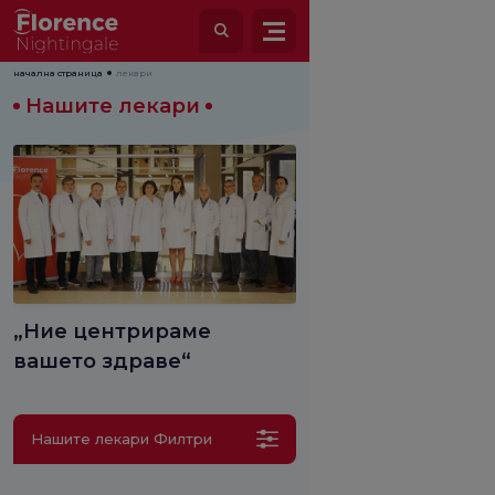
начална страница
лекари
Нашите лекари
„Ние центрираме
вашето здраве“
Нашите лекари Филтри