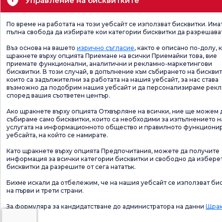
Управление на бисквитките
По време на работата на този уебсайт се използват бисквитки. Има
пълна свобода да избирате кои категории бисквитки да разрешава
Въз основа на вашето
изрично съгласие
, както е описано по-долу, 
щракнете върху опцията Приемане на всички Приемайки това, вие
приемате функционални, аналитични и рекламно-маркетингови
бисквитки. В този случай, в допълнение към събирането на бисквит
които са задължителни за работата на нашия уебсайт, за нас става
възможно да подобрим нашия уебсайт и да персонализираме рек
според вашия съответен център.
Ако щракнете върху опцията Отхвърляне на всички, ние ще можем 
събираме само бисквитки, които са необходими за изпълнението н
услугата на информационното общество и правилното функциони
уебсайта, на който се намирате.
Като щракнете върху опцията Предпочитания, можете да получите
информация за всички категории бисквитки и свободно да избере
бисквитки да разрешите от сега нататък.
Бихме искали да отбележим, че на нашия уебсайт се използват би
на първи и трети страни.
За формуляра за кандидатстване до администратора на данни
Щрак
тук.