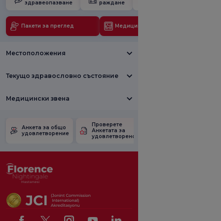
здравеопазване
раждане
бременност
Пакети за преглед
Медицински технологии
Местоположения
Текущо здравословно състояние
Медицински звена
Проверете
Анкета за
Анкета за общо
Анкетата за
удовлетвореност
удовлетворение
удовлетвореност.
от промоцията