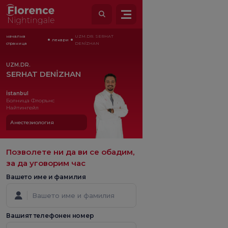
начална
UZM.DR. SERHAT
лекари
страница
DENİZHAN
UZM.DR.
SERHAT DENİZHAN
İstanbul
Болница Флорънс
Найтингейл
Анестезиология
Позволете ни да ви се обадим,
за да уговорим час
Вашето име и фамилия
Вашият телефонен номер