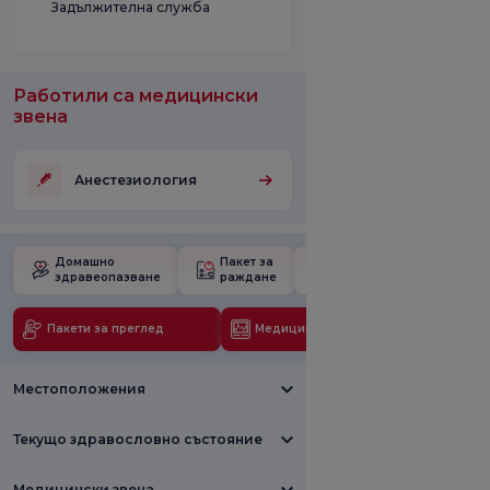
Задължителна служба
Работили са медицински
звена
Анестезиология
Домашно
Пакет за
Училище за
здравеопазване
раждане
бременност
Пакети за преглед
Медицински технологии
Местоположения
Текущо здравословно състояние
Медицински звена