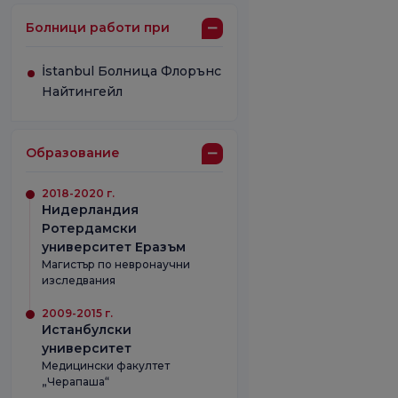
Болници работи при
İstanbul Болница Флорънс
Найтингейл
Образование
2018-2020 г.
Нидерландия
Ротердамски
университет Еразъм
Магистър по невронаучни
изследвания
2009-2015 г.
Истанбулски
университет
Медицински факултет
„Черапаша“