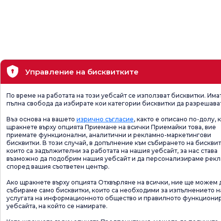
Управление на бисквитките
По време на работата на този уебсайт се използват бисквитки. Има
пълна свобода да избирате кои категории бисквитки да разрешава
Въз основа на вашето
изрично съгласие
, както е описано по-долу, 
щракнете върху опцията Приемане на всички Приемайки това, вие
приемате функционални, аналитични и рекламно-маркетингови
бисквитки. В този случай, в допълнение към събирането на бисквит
които са задължителни за работата на нашия уебсайт, за нас става
възможно да подобрим нашия уебсайт и да персонализираме рек
според вашия съответен център.
Ако щракнете върху опцията Отхвърляне на всички, ние ще можем 
събираме само бисквитки, които са необходими за изпълнението н
услугата на информационното общество и правилното функциони
уебсайта, на който се намирате.