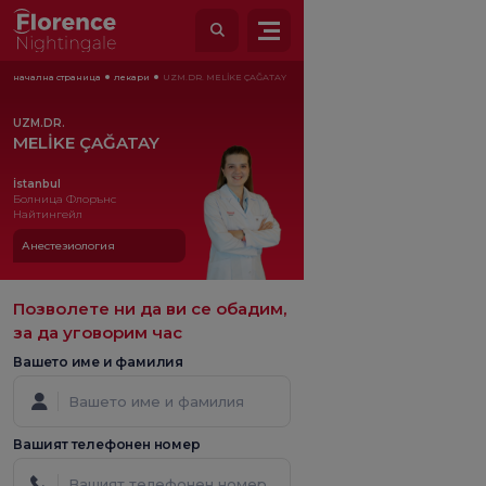
начална страница
лекари
UZM.DR. MELİKE ÇAĞATAY
UZM.DR.
MELİKE ÇAĞATAY
İstanbul
Болница Флорънс
Найтингейл
Анестезиология
Позволете ни да ви се обадим,
за да уговорим час
Вашето име и фамилия
Вашият телефонен номер