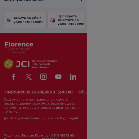
Проверете
Анкета за
Анкета за общо
Анкетата за
удовлетвореност
удовлетворение
удовлетвореност.
от промоцията
Разрешение за здравен туризъм
ОРГАН ЗА ЗАЩИТА НА ЛИЧ
Съдържанието на страницата е само за
информационни цели. Не забравяйте да се
консултирате с вашия лекар за диагностика и
лечение.
@2026 Групови болници Florence Nightingale
Редактор: Uğurcan Durmuş - 0 549 455 55 46. -