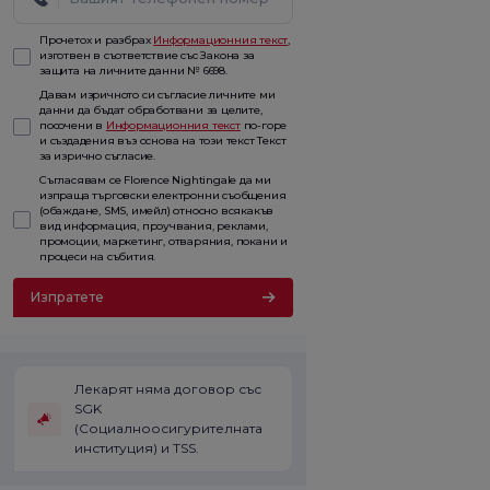
Прочетох и разбрах
Информационния текст
,
изготвен в съответствие със Закона за
защита на личните данни № 6698.
Давам изричното си съгласие личните ми
данни да бъдат обработвани за целите,
посочени в
Информационния текст
по-горе
и създадения въз основа на този текст Текст
за изрично съгласие.
Съгласявам се Florence Nightingale да ми
изпраща търговски електронни съобщения
(обаждане, SMS, имейл) относно всякакъв
вид информация, проучвания, реклами,
промоции, маркетинг, отваряния, покани и
процеси на събития.
Изпратете
Лекарят няма договор със
SGK
(Социалноосигурителната
институция) и TSS.