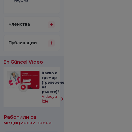
служба
Членства
Публикации
En Güncel Video
Какво е
тремор
(треперене
на
ръцете)?
Videoyu
İzle
Работили са
медицински звена