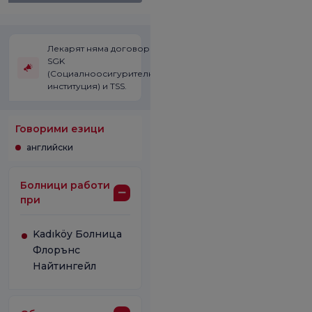
Лекарят няма договор със
SGK
(Социалноосигурителната
институция) и TSS.
Говорими езици
английски
Болници работи
при
Kadıköy Болница
Флорънс
Найтингейл