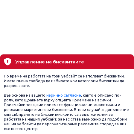
Управление на бисквитките
По време на работата на този уебсайт се използват бисквитки.
Имате пълна свобода да избирате кои категории бисквитки да
разрешавате.
Въз основа на вашето
изрично съгласие
, както е описано по-
долу, като щракнете върху опцията Приемане на всички
Приемайки това, вие приемате функционални, аналитични и
рекламно-маркетингови бисквитки. В този случай, в допълнение
към събирането на бисквитки, които са задължителни за
работата на нашия уебсайт, за нас става възможно да подобрим
нашия уебсайт и да персонализираме рекламите според вашия
съответен център.