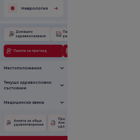
Неврология
Домашно
Пакет за
Училище за
здравеопазване
раждане
бременност
Пакети за преглед
Медицински технологии
Местоположения
Текущо здравословно
състояние
Медицински звена
Проверете
Анкета за
Анкета за общо
Анкетата за
удовлетвореност
удовлетворение
удовлетвореност.
от промоцията