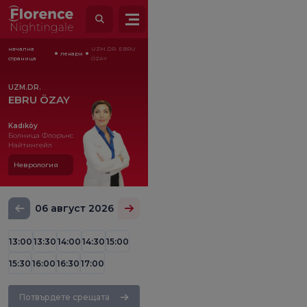
начална
UZM.DR. EBRU
лекари
страница
ÖZAY
UZM.DR.
EBRU ÖZAY
Kadıköy
Болница Флорънс
Найтингейл
Неврология
06 август 2026
13:00
13:30
14:00
14:30
15:00
15:30
16:00
16:30
17:00
Потвърдете срещата