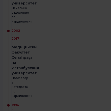
университет
Началник
отделение
по
кардиология
2002
-
2017
г
Медицински
факултет
Cerrahpaşa
на
Истанбулския
университет
Професор
в
Катедрата
по
кардиология
1994
-