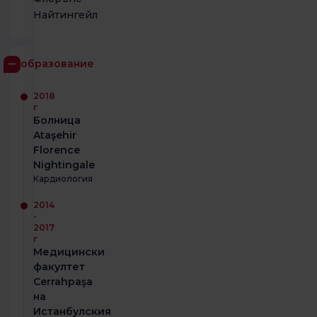
Найтингейл
образование
2018
г
Болница
Ataşehir
Florence
Nightingale
Кардиология
2014
-
2017
г
Медицински
факултет
Cerrahpaşa
на
Истанбулския