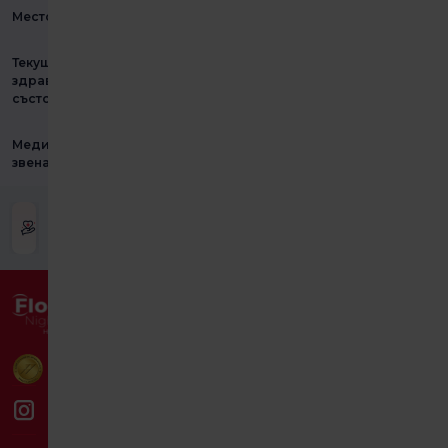
Местоположения
Текущо
здравословно
състояние
Медицински
звена
Проверете
Анкета за
Анкета за общо
Анкетата за
удовлетвореност
удовлетворение
удовлетвореност.
от промоцията