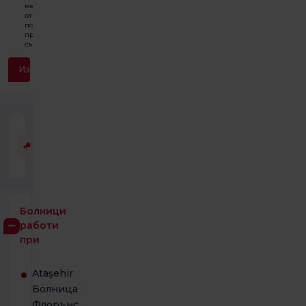
маркетинг,
отваряния,
покани и
процеси на
събития.
Изпратете
Лекарят няма договор със
SGK
(Социалноосигурителната
институция) и TSS.
Болници
работи
при
Ataşehir
Болница
Флорънс