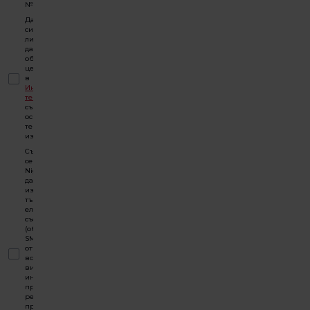
№ 6698.
Давам изричното
си съгласие
личните ми
данни да бъдат
обработвани за
целите, посочени
в
Информационния
текст
по-горе и
създадения въз
основа на този
текст Текст за
изрично съгласие.
Съгласявам
се Florence
Nightingale
да ми
изпраща
търговски
електронни
съобщения
(обаждане,
SMS, имейл)
относно
всякакъв
вид
информация,
проучвания,
реклами,
промоции,