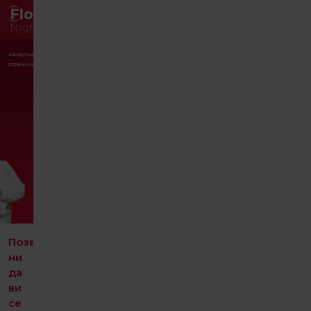
PROF.DR.
начална
лекари
HÜSNİYE
страница
YÜKSEL
я
Позволете
ни
да
ви
се