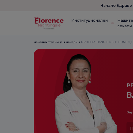
Начало Здраве
Институционален
Нашит
лекари
начална страница
лекари
PROF.DR. BANU BİNGÖL GÜNENÇ
P
B
Gay
Г