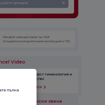
ърдете срещата
Лекарят няма договор със SGK
(Социалноосигурителната институция) и TSS.
ncel Video
Специалист гинекология и
акушерство
Videoyu İzle
ате пълна
или са медицински звена