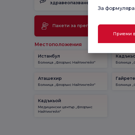
здравеопазване
раждане
За формуляра
Ме
Пакети за преглед
те
Приеми 
Местоположения
Истанбул
Кадъкь
Болница „Флорънс Найтингейл“
Болница „
Аташехир
Гайрет
Болница „Флорънс Найтингейл“
Болница „
Кадъкьой
Медицински център „Флорънс
Найтингейл“