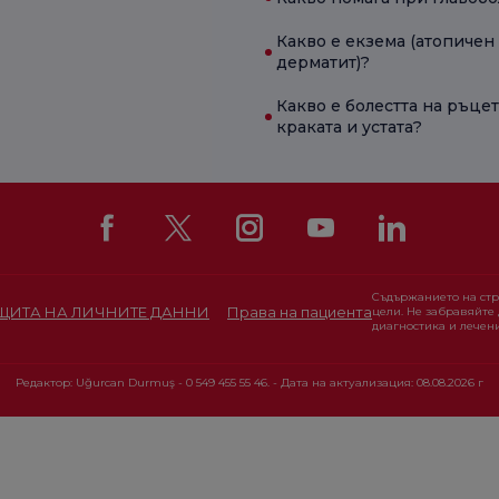
Какво е екзема (атопичен
дерматит)?
Какво е болестта на ръцет
краката и устата?
Съдържанието на ст
АЩИТА НА ЛИЧНИТЕ ДАННИ
Права на пациента
цели. Не забравяйте 
диагностика и лечени
Редактор: Uğurcan Durmuş - 0 549 455 55 46. - Дата на актуализация: 08.08.2026 г