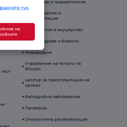
Ортопедия и травматология
ракнете тук.
Физиотерапия и
рехабилитация
ление на
Гинекология и акушерство
ройките
Детско здраве и болести
Новородено
Управление на теглото на
Флоуел
 тест
Център за трансплантация на
органи
Белодробни заболявания
ни
Проверка
Онкологична рехабилитация
олие?