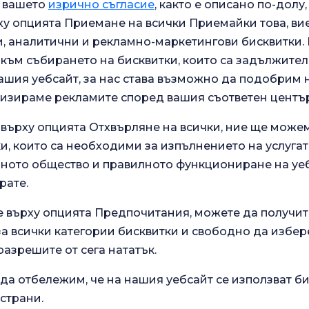
а вашето
изрично съгласие
, както е описано по-долу,
rahpaşa на Истанбулския
у опцията Приемане на всички Приемайки това, ви
 аналитични и рекламно-маркетингови бисквитки. В
към събирането на бисквитки, които са задължител
ашия уебсайт, за нас става възможно да подобрим
лизираме рекламите според вашия съответен център
 върху опцията Отхвърляне на всички, ние ще може
и, които са необходими за изпълнението на услугат
ото общество и правилното функциониране на уеб
рате.
.
Анкета за общо
 нашите
е върху опцията Предпочитания, можете да получит
удовлетворение
зживяване.
 всички категории бисквитки и свободно да избер
разрешите от сега нататък.
да отбележим, че на нашия уебсайт се използват би
Текущо здравословно
 страни.
Училище за
състояние