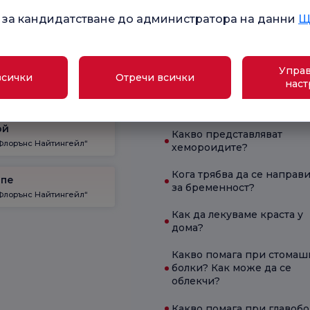
бременност
 за кандидатстване до администратора на данни
Щ
Какво е добро за диария?
дицински
Какви са симптомите на
хнологии
бременност?
Управ
всички
Отречи всички
наст
Какви са симптомите на
дефицит на B12?
ой
Какво представляват
Флорънс Найтингейл“
хемороидите?
Кога трябва да се направи
епе
за бременност?
Флорънс Найтингейл“
Как да лекуваме краста у
дома?
Какво помага при стомаш
болки? Как може да се
облекчи?
Какво помага при главоб