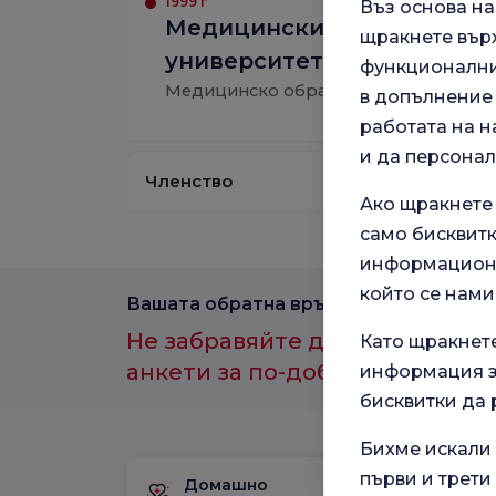
1999 г
Въз основа н
Медицински факултет Cer
щракнете върх
университет
функционални,
Медицинско образование
в допълнение 
работата на н
и да персона
Членство
Ако щракнете
само бисквитк
информационн
който се нами
Вашата обратна връзка е важна за нас
Не забравяйте да участвате в
Като щракнет
анкети за по-добро здравно и
информация за
бисквитки да 
Бихме искали 
първи и трети
Домашно
Пакет за