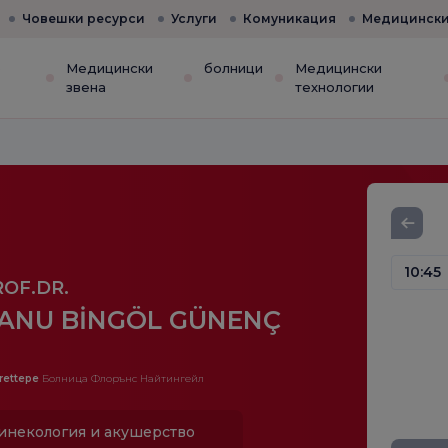
Човешки ресурси
Услуги
Комуникация
Медицински
е
Медицински
болници
Медицински
звена
технологии
10:45
ROF.DR.
ANU BİNGÖL GÜNENÇ
rettepe
Болница Флорънс Найтингейл
инекология и акушерство