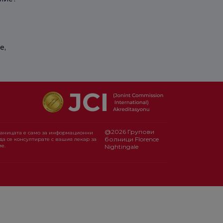
е,
@2026 Групови
раницата е само за информационни
болници Florence
да се консултирате с вашия лекар за
е.
Nightingale