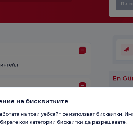
Потв
тингейл
En Gü
ение на бисквитките
университета в Анкара
аботата на този уебсайт се използват бисквитки. Им
бирате кои категории бисквитки да разрешавате.
Работ