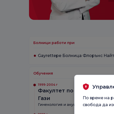
Болници работи при
Gayrettepe Болница Флорънс Най
Обучения
1999-2004 г
Управл
Факултет по медицина на 
Гази
По време на р
Гинекология и акушерство
свобода да из