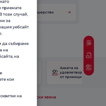
 като
е приемате
Гинекология и акушерство
 този случай,
ни за
 нашия уебсайт
.
м да събираме
а на
сайта, на
Проверете
Анкета за
Анкетата за
удовлетвореност
е
удовлетвореност.
от промоцията
ете кои
сквитки на
Медицински звена