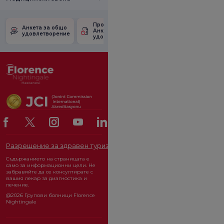
Проверете
Анкета за
Анкета за общо
Анкетата за
удовлетвореност
удовлетворение
удовлетвореност.
от промоцията
Разрешение за здравен туризъм
ОРГАН ЗА ЗАЩИТА НА ЛИЧ
Съдържанието на страницата е
само за информационни цели. Не
забравяйте да се консултирате с
вашия лекар за диагностика и
лечение.
@2026 Групови болници Florence
Nightingale