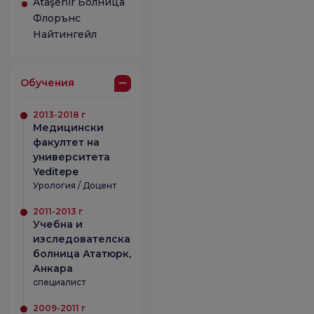
Ataşehir Болница
Флорънс
Найтингейл
Обучения
2013-2018 г
Медицински
факултет на
университета
Yeditepe
Урология / Доцент
2011-2013 г
Учебна и
изследователска
болница Ататюрк,
Анкара
специалист
2009-2011 г