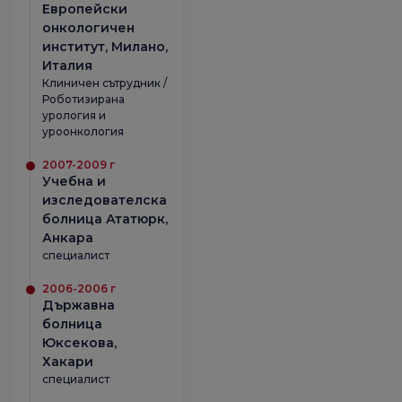
Европейски
онкологичен
институт, Милано,
Италия
Клиничен сътрудник /
Роботизирана
урология и
уроонкология
2007-2009 г
Учебна и
изследователска
болница Ататюрк,
Анкара
специалист
2006-2006 г
Държавна
болница
Юксекова,
Хакари
специалист