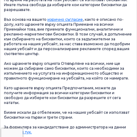
Имате пълна свобода да избирате кои категории бисквитки да
разрешавате.
Въз основа на вашето
изрично съгласие
, както е описано по-
долу, като щракнете върху опцията Приемане на всички
Приемайки това, вие приемате функционални, аналитични и
рекламно-маркетингови бисквитки. В този случай, в допълнение
към събирането на бисквитки, които са задължителни за
работата на нашия уебсайт, за нас става възможно да подобрим
нашия уебсайт и да персонализираме рекламите според вашия
съответен център.
Ако щракнете върху опцията Отхвърляне на всички, ние ще
можем да събираме само бисквитки, които са необходими за
изпълнението на услугата на информационното общество и
правилното функциониране на уебсайта, на който се намирате.
Като щракнете върху опцията Предпочитания, можете да
получите информация за всички категории бисквитки и
свободно да изберете кои бисквитки да разрешите от сега
нататък.
Бихме искали да отбележим, че на нашия уебсайт се използват
бисквитки на първи и трети страни.
За формуляра за кандидатстване до администратора на данни
Щракнете тук.