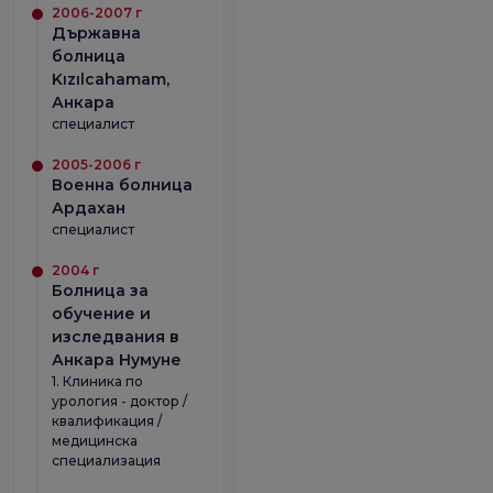
2006-2007 г
Държавна
болница
Kızılcahamam,
Анкара
специалист
2005-2006 г
Военна болница
Ардахан
специалист
2004 г
Болница за
обучение и
изследвания в
Анкара Нумуне
1. Клиника по
урология - доктор /
квалификация /
медицинска
специализация