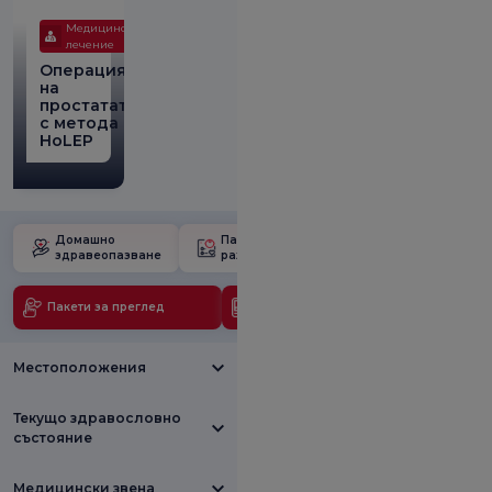
Медицинско
лечение
Операция
на
простатата
с метода
HoLEP
Домашно
Пакет за
Училище за
здравеопазване
раждане
бременност
Пакети за преглед
Медицински технологии
Местоположения
Текущо здравословно
състояние
Медицински звена