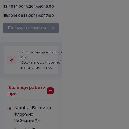
13:40
14:00
14:20
14:40
15:00
15:40
16:00
16:20
16:40
17:00
17:20
17:40
Потвърдете срещата
Лекарят няма договор със
SGK
(Социалноосигурителната
институция) и TSS.
Болници работи
при
İstanbul Болница
Флорънс
Найтингейл