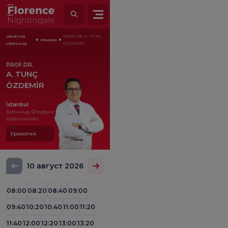
начална
PROF.DR. A. TUNÇ
лекари
страница
ÖZDEMİR
PROF.DR.
A. TUNÇ
ÖZDEMİR
İstanbul
Болница Флорънс
Найтингейл
Урология
10 август 2026
08:00
08:20
08:40
09:00
09:40
10:20
10:40
11:00
11:20
11:40
12:00
12:20
13:00
13:20