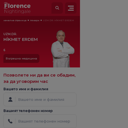
начална страница
лекари
UZM.DR. HİKMET ERDEM
UZM.DR.
HİKMET ERDEM
6
Вътрешна медицина
Позволете ни да ви се обадим,
за да уговорим час
Вашето име и фамилия
Вашият телефонен номер