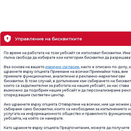
Управление на бисквитките
По време на работата на този уебсайт се използват бисквитки. Има
пълна свобода да избирате кои категории бисквитки да разрешава
Въз основа на вашето
изрично съгласие
, както е описано по-долу, 
щракнете върху опцията Приемане на всички Приемайки това, вие
приемате функционални, аналитични и рекламно-маркетингови
бисквитки. В този случай, в допълнение към събирането на бисквит
които са задължителни за работата на нашия уебсайт, за нас става
възможно да подобрим нашия уебсайт и да персонализираме рек
според вашия съответен център.
Ако щракнете върху опцията Отхвърляне на всички, ние ще можем 
събираме само бисквитки, които са необходими за изпълнението н
услугата на информационното общество и правилното функциони
уебсайта, на който се намирате.
Като щракнете върху опцията Предпочитания, можете да получите