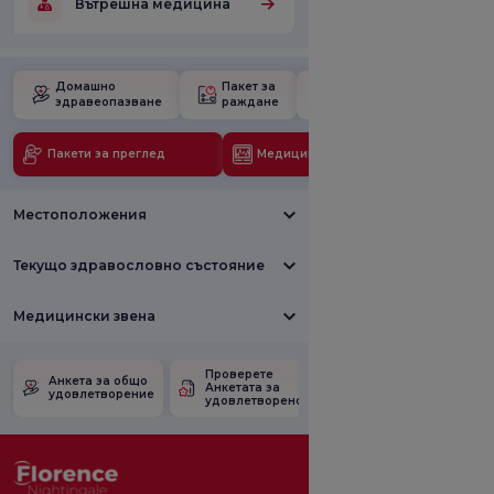
Вътрешна медицина
Домашно
Пакет за
Училище за
здравеопазване
раждане
бременност
Пакети за преглед
Медицински технологии
Местоположения
Текущо здравословно състояние
Медицински звена
Проверете
Анкета за
Анкета за общо
Анкетата за
удовлетвореност
удовлетворение
удовлетвореност.
от промоцията