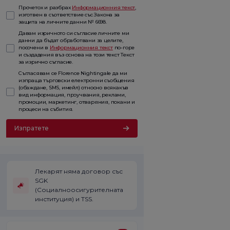
Прочетох и разбрах
Информационния текст
,
изготвен в съответствие със Закона за
защита на личните данни № 6698.
Давам изричното си съгласие личните ми
данни да бъдат обработвани за целите,
посочени в
Информационния текст
по-горе
и създадения въз основа на този текст Текст
за изрично съгласие.
Съгласявам се Florence Nightingale да ми
изпраща търговски електронни съобщения
(обаждане, SMS, имейл) относно всякакъв
вид информация, проучвания, реклами,
промоции, маркетинг, отваряния, покани и
процеси на събития.
Изпратете
Лекарят няма договор със
SGK
(Социалноосигурителната
институция) и TSS.