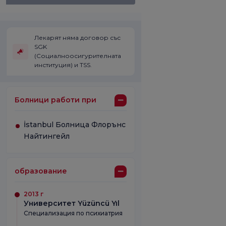
Лекарят няма договор със
SGK
(Социалноосигурителната
институция) и TSS.
Болници работи при
İstanbul Болница Флорънс
Найтингейл
образование
2013 г
Университет Yüzüncü Yıl
Специализация по психиатрия