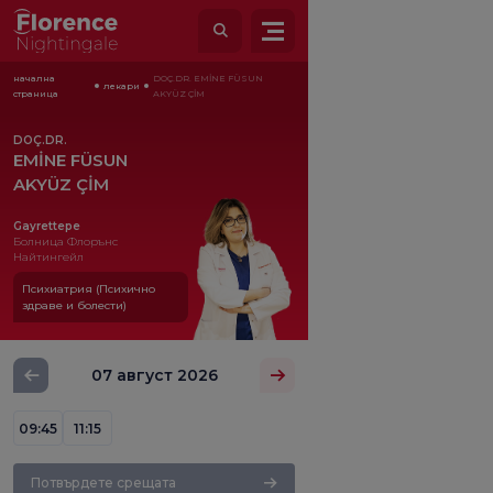
начална
DOÇ.DR. EMİNE FÜSUN
лекари
страница
AKYÜZ ÇİM
DOÇ.DR.
EMİNE FÜSUN
AKYÜZ ÇİM
Gayrettepe
Болница Флорънс
Найтингейл
Психиатрия (Психично
здраве и болести)
07 август 2026
09:45
11:15
Потвърдете срещата