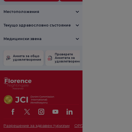
Местоположения
Текущо здравословно състояние
Медицински звена
Проверете
Анкета за
Анкета за общо
Анкетата за
удовлетвореност
удовлетворение
удовлетвореност.
от промоцията
Разрешение за здравен туризъм
ОРГАН ЗА ЗАЩИТА НА ЛИЧ