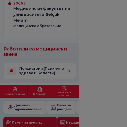
2006 г
Медицински факултет на
университета Selçuk
Meram
Медицинско образование
Работили са медицински
звена
Психиатрия (Психично
здраве и болести)
Нека Ви се
Уговорете среща
Е-Резултат
обадим
Домашно
Пакет за
Училище за
здравеопазване
раждане
бременност
Пакети за преглед
Медицински технологии